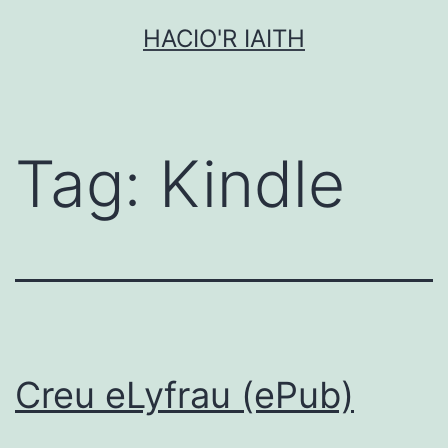
Mynd
HACIO'R IAITH
i'r
cynnwys
Tag:
Kindle
Creu eLyfrau (ePub)