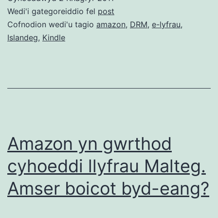
atal
Wedi'i gategoreiddio fel
post
argaeledd
Cofnodion wedi'u tagio
amazon
,
DRM
,
e-lyfrau
,
Islandeg
,
Kindle
e-
lyfrau
mewn
ieithoedd
lleiafrifol
Amazon yn gwrthod
cyhoeddi llyfrau Malteg.
Amser boicot byd-eang?