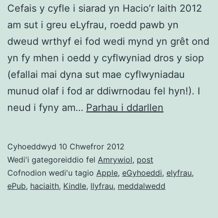
Cefais y cyfle i siarad yn Hacio’r Iaith 2012
am sut i greu eLyfrau, roedd pawb yn
dweud wrthyf ei fod wedi mynd yn grêt ond
yn fy mhen i oedd y cyflwyniad dros y siop
(efallai mai dyna sut mae cyflwyniadau
munud olaf i fod ar ddiwrnodau fel hyn!). I
Creu
neud i fyny am…
Parhau i ddarllen
eLyfrau
(ePub)
Cyhoeddwyd
10 Chwefror 2012
Wedi'i gategoreiddio fel
Amrywiol
,
post
Cofnodion wedi'u tagio
Apple
,
eGyhoeddi
,
elyfrau
,
ePub
,
haciaith
,
Kindle
,
llyfrau
,
meddalwedd