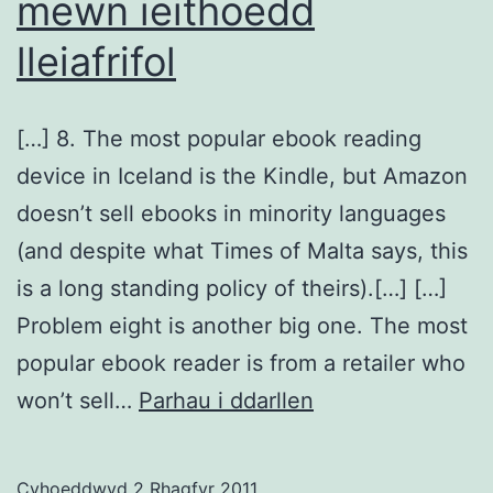
mewn ieithoedd
lleiafrifol
[…] 8. The most popular ebook reading
device in Iceland is the Kindle, but Amazon
doesn’t sell ebooks in minority languages
(and despite what Times of Malta says, this
is a long standing policy of theirs).[…] […]
Problem eight is another big one. The most
popular ebook reader is from a retailer who
9
won’t sell…
Parhau i ddarllen
problem
sy’n
Cyhoeddwyd
2 Rhagfyr 2011