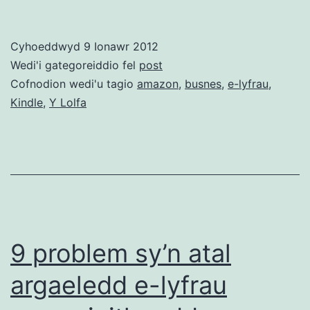
yn
rhyddhau
Cyhoeddwyd
9 Ionawr 2012
ffigur
Wedi'i gategoreiddio fel
post
gwerthiannau
Cofnodion wedi'u tagio
amazon
,
busnes
,
e-lyfrau
,
Kindle
,
Y Lolfa
e-
lyfrau…
9 problem sy’n atal
argaeledd e-lyfrau