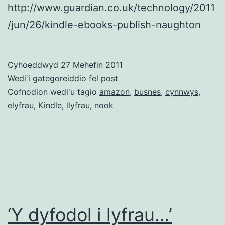
http://www.guardian.co.uk/technology/2011
/jun/26/kindle-ebooks-publish-naughton
Cyhoeddwyd
27 Mehefin 2011
Wedi'i gategoreiddio fel
post
Cofnodion wedi'u tagio
amazon
,
busnes
,
cynnwys
,
elyfrau
,
Kindle
,
llyfrau
,
nook
‘Y dyfodol i lyfrau…’