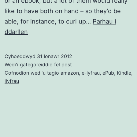
or an ebook, but a lot of them would really
like to have both on hand – so they’d be
able, for instance, to curl up…
Parhau i
Syniad
ddarllen
i
gyhoeddwyr
Cyhoeddwyd
31 Ionawr 2012
–
Wedi'i gategoreiddio fel
post
darparu
Cofnodion wedi'u tagio
amazon
,
e-lyfrau
,
ePub
,
Kindle
,
llyfrau
e-
lyfr
gyda
llyfr
papur