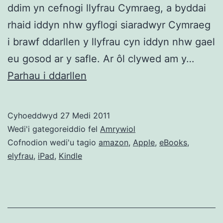
ddim yn cefnogi llyfrau Cymraeg, a byddai
rhaid iddyn nhw gyflogi siaradwyr Cymraeg
i brawf ddarllen y llyfrau cyn iddyn nhw gael
eu gosod ar y safle. Ar ôl clywed am y…
“Yes,
Parhau i ddarllen
we
support
Cyhoeddwyd
27 Medi 2011
books
Wedi'i gategoreiddio fel
Amrywiol
in
Cofnodion wedi'u tagio
amazon
,
Apple
,
eBooks
,
elyfrau
,
iPad
,
Kindle
Welsh.”