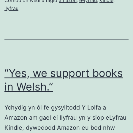
llyfrau
Cofnodion wedi'u tagio
amazon
,
e-lyfrau
,
Kindle
,
llyfrau
Malteg.
Amser
boicot
byd-
eang?
“Yes, we support books
in Welsh.”
Ychydig yn ôl fe gysylltodd Y Lolfa a
Amazon am gael ei llyfrau yn y siop eLyfrau
Kindle, dywedodd Amazon eu bod nhw