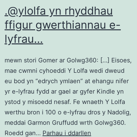
.@ylolfa yn rhyddhau
ffigur gwerthiannau e-
lyfrau…
mewn stori Gomer ar Golwg360: […] Eisoes,
mae cwmni cyhoeddi Y Lolfa wedi dweud
eu bod yn “edrych ymlaen” at ehangu nifer
yr e-lyfrau fydd ar gael ar gyfer Kindle yn
ystod y misoedd nesaf. Fe wnaeth Y Lolfa
werthu bron i 100 o e-lyfrau dros y Nadolig,
meddai Garmon Gruffudd wrth Golwg360.
.@ylolfa
Roedd gan…
Parhau i ddarllen