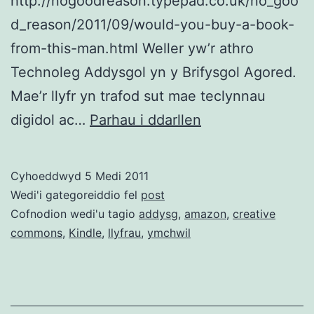
http://nogoodreason.typepad.co.uk/no_goo
d_reason/2011/09/would-you-buy-a-book-
from-this-man.html Weller yw’r athro
Technoleg Addysgol yn y Brifysgol Agored.
Mae’r llyfr yn trafod sut mae teclynnau
Academydd
digidol ac…
Parhau i ddarllen
o
Gaerdydd
Cyhoeddwyd
5 Medi 2011
yn
Wedi'i gategoreiddio fel
post
rhyddhau
Cofnodion wedi'u tagio
addysg
,
amazon
,
creative
commons
,
Kindle
,
llyfrau
,
ymchwil
llyfr
dan
Creative
Commons