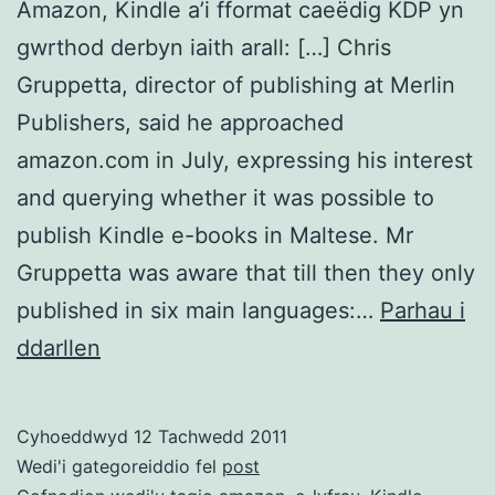
Amazon, Kindle a’i fformat caeëdig KDP yn
gwrthod derbyn iaith arall: […] Chris
Gruppetta, director of publishing at Merlin
Publishers, said he approached
amazon.com in July, expressing his interest
and querying whether it was possible to
publish Kindle e-books in Maltese. Mr
Gruppetta was aware that till then they only
published in six main languages:…
Parhau i
Amazon
ddarllen
yn
gwrthod
Cyhoeddwyd
12 Tachwedd 2011
cyhoeddi
Wedi'i gategoreiddio fel
post