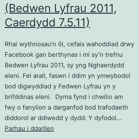
(Bedwen Lyfrau 2011,
Caerdydd 7.5.11)
Rhai wythnosau’n ôl, cefais wahoddiad drwy
Facebook gan berthynas i mi sy’n trefnu
Bedwen Lyfrau 2011, sy yng Nghaerdydd
eleni. Fel arall, faswn i ddim yn ymwybodol
bod digwyddiad y Fedwen Lyfrau yn y
brifddinas eleni. Dyma fynd i chwilio am
fwy o fanylion a darganfod bod trafodaeth
diddorol ar ddiwedd y dydd: Y dyfodol…
‘Y
Parhau i ddarllen
dyfodol