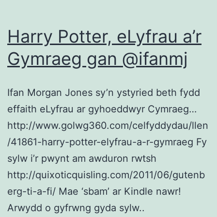
Harry Potter, eLyfrau a’r
Gymraeg gan @ifanmj
Ifan Morgan Jones sy’n ystyried beth fydd
effaith eLyfrau ar gyhoeddwyr Cymraeg…
http://www.golwg360.com/celfyddydau/llen
/41861-harry-potter-elyfrau-a-r-gymraeg Fy
sylw i’r pwynt am awduron rwtsh
http://quixoticquisling.com/2011/06/gutenb
erg-ti-a-fi/ Mae ‘sbam’ ar Kindle nawr!
Arwydd o gyfrwng gyda sylw..