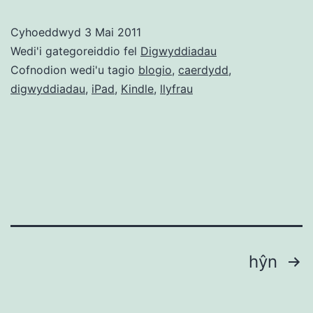
i
Cyhoeddwyd
3 Mai 2011
lyfrau…’
Wedi'i gategoreiddio fel
Digwyddiadau
(Bedwen
Cofnodion wedi'u tagio
blogio
,
caerdydd
,
digwyddiadau
,
iPad
,
Kindle
,
llyfrau
Lyfrau
2011,
Caerdydd
7.5.11)
Tudaleniad
hŷn
cofnodion