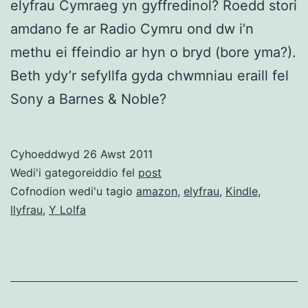
elyfrau Cymraeg yn gyffredinol? Roedd stori
amdano fe ar Radio Cymru ond dw i’n
methu ei ffeindio ar hyn o bryd (bore yma?).
Beth ydy’r sefyllfa gyda chwmniau eraill fel
Sony a Barnes & Noble?
Cyhoeddwyd
26 Awst 2011
Wedi'i gategoreiddio fel
post
Cofnodion wedi'u tagio
amazon
,
elyfrau
,
Kindle
,
llyfrau
,
Y Lolfa