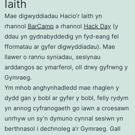
Iaith
Mae digwyddiadau Hacio’r Iaith yn
rhannol
BarCamp
a rhannol
Hack Day
(y
ddau yn gydnabyddedig yn fyd-eang fel
fformatau ar gyfer digwyddiadau). Mae
llawer o rannu syniadau, sesiynau
arddangos ac ymarferol, oll drwy gyfrwng y
Gymraeg.
Ym mhob anghynhadledd mae rhaglen y
dydd gan y bobl ar gyfer y bobl, felly rydym
yn annog cyfranogaeth go iawn a croesawn
unrhyw un sy’n dymuno cynnal sesiwn yn
berthnasol i dechnoleg a’r Gymraeg. Gall