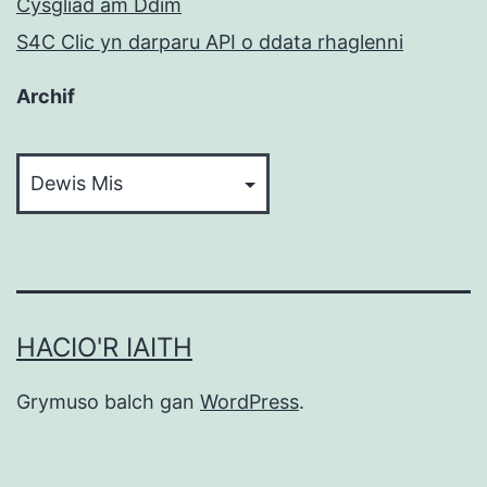
Cysgliad am Ddim
S4C Clic yn darparu API o ddata rhaglenni
Archif
Archif
HACIO'R IAITH
Grymuso balch gan
WordPress
.