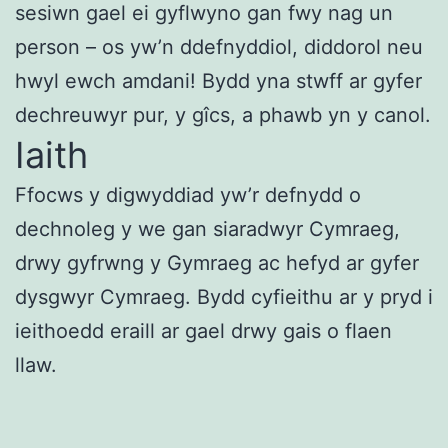
sesiwn gael ei gyflwyno gan fwy nag un
person – os yw’n ddefnyddiol, diddorol neu
hwyl ewch amdani! Bydd yna stwff ar gyfer
dechreuwyr pur, y gîcs, a phawb yn y canol.
Iaith
Ffocws y digwyddiad yw’r defnydd o
dechnoleg y we gan siaradwyr Cymraeg,
drwy gyfrwng y Gymraeg ac hefyd ar gyfer
dysgwyr Cymraeg. Bydd cyfieithu ar y pryd i
ieithoedd eraill ar gael drwy gais o flaen
llaw.