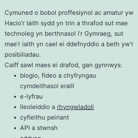
Cymuned o bobol proffesiynol ac amatur yw
Hacio’r Iaith sydd yn trin a thrafod sut mae
technoleg yn berthnasol i’r Gymraeg, sut
mae’r iaith yn cael ei ddefnyddio a beth yw’r
posibiliadau.
Caiff sawl maes ei drafod, gan gynnwys:
blogio, fideo a chyfryngau
cymdeithasol eraill
e-lyfrau
lleoleiddio a
rhyngwladoli
cyfieithu peiriant
API a stwnsh