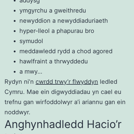
addysg
ymgyrchu a gweithredu
newyddion a newyddiaduriaeth
hyper-lleol a phapurau bro
symudol
meddawledd rydd a chod agored
hawlfraint a thrwyddedu
a mwy…
Rydyn ni’n
cwrdd trwy’r flwyddyn
ledled
Cymru. Mae ein digwyddiadau yn cael eu
trefnu gan wirfoddolwyr a’i ariannu gan ein
noddwyr.
Anghynhadledd Hacio’r