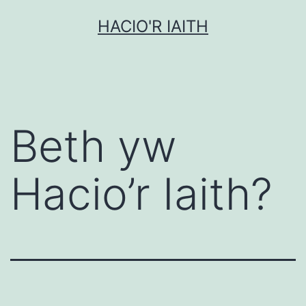
Mynd
HACIO'R IAITH
i'r
cynnwys
Beth yw
Hacio’r Iaith?