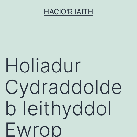
Mynd
HACIO'R IAITH
i'r
cynnwys
Holiadur
Cydraddolde
b Ieithyddol
Ewrop