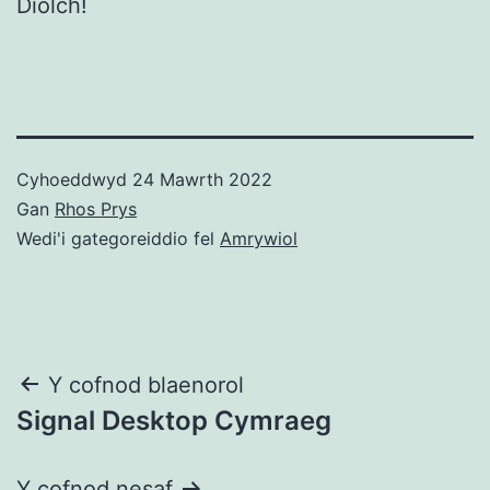
Diolch!
Cyhoeddwyd
24 Mawrth 2022
Gan
Rhos Prys
Wedi'i gategoreiddio fel
Amrywiol
Llywio
Y cofnod blaenorol
Signal Desktop Cymraeg
cofnod
Y cofnod nesaf