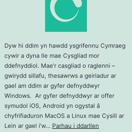
Dyw hi ddim yn hawdd ysgrifennu Cymraeg
cywir a dyna lle mae Cysgliad mor
ddefnyddiol. Mae’r casgliad o raglenni –
gwirydd sillafu, thesawrws a geiriadur ar
gael am ddim ar gyfer defnyddwyr
Windows. Ar gyfer defnyddwyr ar offer
symudol iOS, Android yn ogystal â
chyfrifiaduron MacOS a Linux mae Cysill ar
Cysgliad
Lein ar gael i’w…
Parhau i ddarllen