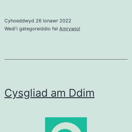
5.9
Ne
Cyhoeddwyd
26 Ionawr 2022
Wedi'i gategoreiddio fel
Amrywiol
Cysgliad am Ddim