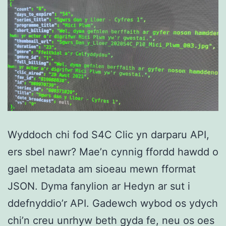
Wyddoch chi fod S4C Clic yn darparu API,
ers sbel nawr? Mae’n cynnig ffordd hawdd o
gael metadata am sioeau mewn fformat
JSON. Dyma fanylion ar Hedyn ar sut i
ddefnyddio’r API. Gadewch wybod os ydych
chi’n creu unrhyw beth gyda fe, neu os oes