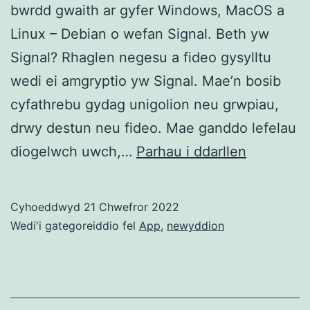
bwrdd gwaith ar gyfer Windows, MacOS a
Linux – Debian o wefan Signal. Beth yw
Signal? Rhaglen negesu a fideo gysylltu
wedi ei amgryptio yw Signal. Mae’n bosib
cyfathrebu gydag unigolion neu grwpiau,
drwy destun neu fideo. Mae ganddo lefelau
Signal
diogelwch uwch,…
Parhau i ddarllen
Desktop
Cymraeg
Cyhoeddwyd
21 Chwefror 2022
Wedi'i gategoreiddio fel
App
,
newyddion