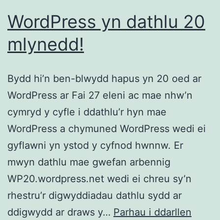
WordPress yn dathlu 20
mlynedd!
Bydd hi’n ben-blwydd hapus yn 20 oed ar
WordPress ar Fai 27 eleni ac mae nhw’n
cymryd y cyfle i ddathlu’r hyn mae
WordPress a chymuned WordPress wedi ei
gyflawni yn ystod y cyfnod hwnnw. Er
mwyn dathlu mae gwefan arbennig
WP20.wordpress.net wedi ei chreu sy’n
rhestru’r digwyddiadau dathlu sydd ar
WordP
ddigwydd ar draws y…
Parhau i ddarllen