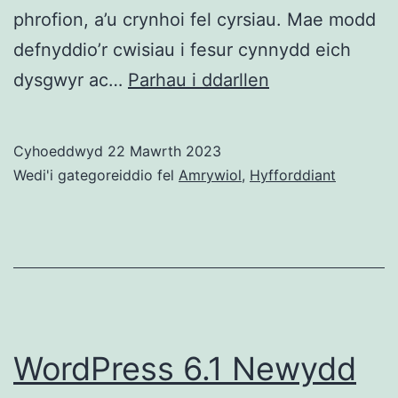
phrofion, a’u crynhoi fel cyrsiau. Mae modd
defnyddio’r cwisiau i fesur cynnydd eich
WordPress
dysgwyr ac…
Parhau i ddarllen
Sensei
LMS
Cyhoeddwyd
22 Mawrth 2023
–
Wedi'i gategoreiddio fel
Amrywiol
,
Hyfforddiant
creu
cyrsiau
a
gwersi
ar-
lein
WordPress 6.1 Newydd