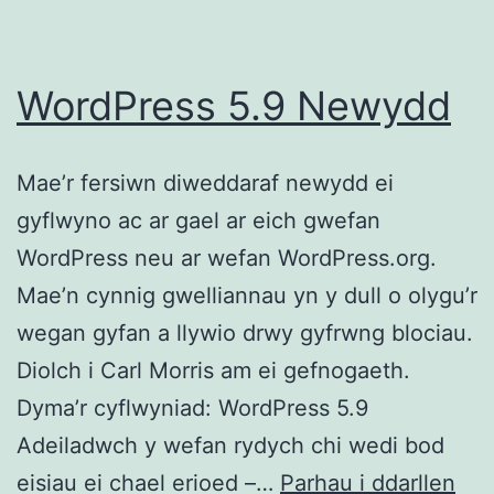
WordPress 5.9 Newydd
Mae’r fersiwn diweddaraf newydd ei
gyflwyno ac ar gael ar eich gwefan
WordPress neu ar wefan WordPress.org.
Mae’n cynnig gwelliannau yn y dull o olygu’r
wegan gyfan a llywio drwy gyfrwng blociau.
Diolch i Carl Morris am ei gefnogaeth.
Dyma’r cyflwyniad: WordPress 5.9
Adeiladwch y wefan rydych chi wedi bod
Wor
eisiau ei chael erioed –…
Parhau i ddarllen