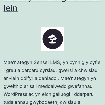
lein
Mae’r ategyn Sensei LMS, yn cynnig y cyfle
i greu a darparu cyrsiau, gwersi a chwisiau
ar -lein ddifyr a deniadol. Mae’r ategyn yn
gweithio ar sail meddalwedd gwefannau
WordPress ac yn eich galluogi i ddarparu
tudalennau gwybodaeth, cwisiau a