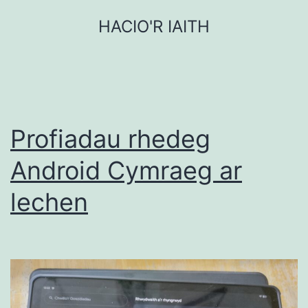
Mynd
HACIO'R IAITH
i'r
cynnwys
Profiadau rhedeg
Android Cymraeg ar
lechen