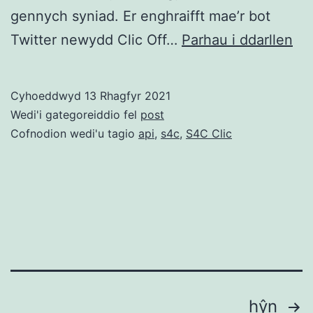
gennych syniad. Er enghraifft mae’r bot
S4
Twitter newydd Clic Off…
Parhau i ddarllen
Cli
yn
Cyhoeddwyd
13 Rhagfyr 2021
da
Wedi'i gategoreiddio fel
post
AP
Cofnodion wedi'u tagio
api
,
s4c
,
S4C Clic
o
dd
rha
Tudaleniad
hŷn