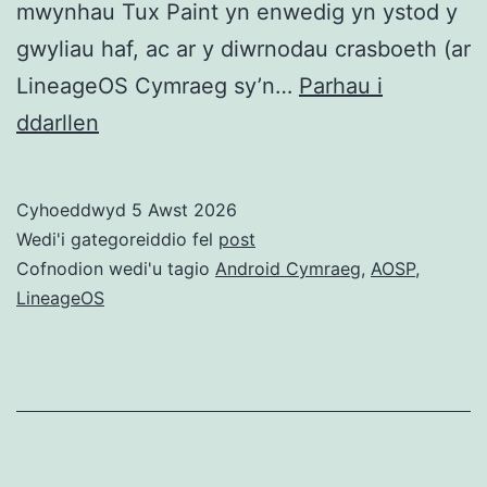
mwynhau Tux Paint yn enwedig yn ystod y
gwyliau haf, ac ar y diwrnodau crasboeth (ar
LineageOS Cymraeg sy’n…
Parhau i
Profiadau
ddarllen
rhedeg
Android
Cyhoeddwyd
5 Awst 2026
Cymraeg
Wedi'i gategoreiddio fel
post
ar
Cofnodion wedi'u tagio
Android Cymraeg
,
AOSP
,
LineageOS
lechen