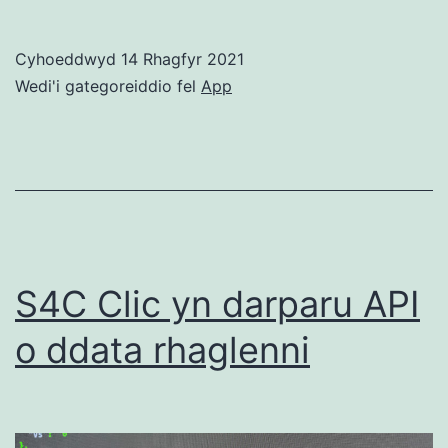
am
Ddim
Cyhoeddwyd
14 Rhagfyr 2021
Wedi'i gategoreiddio fel
App
S4C Clic yn darparu API
o ddata rhaglenni