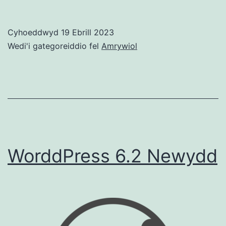
yn
dathlu
Cyhoeddwyd
19 Ebrill 2023
20
Wedi'i gategoreiddio fel
Amrywiol
mlyne
WorddPress 6.2 Newydd