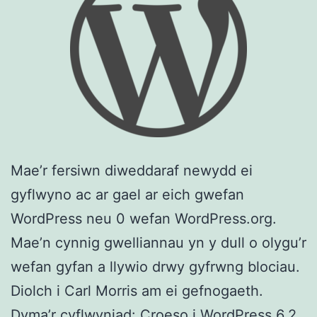
Mae’r fersiwn diweddaraf newydd ei
gyflwyno ac ar gael ar eich gwefan
WordPress neu 0 wefan WordPress.org.
Mae’n cynnig gwelliannau yn y dull o olygu’r
wefan gyfan a llywio drwy gyfrwng blociau.
Diolch i Carl Morris am ei gefnogaeth.
Dyma’r cyflwyniad: Croeso i WordPress 6.2