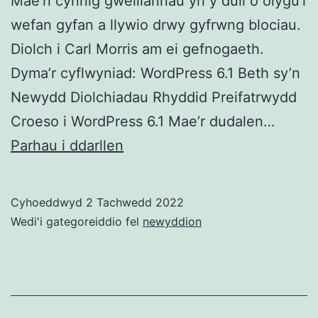
Mae’n cynnig gwelliannau yn y dull o olygu’r
wefan gyfan a llywio drwy gyfrwng blociau.
Diolch i Carl Morris am ei gefnogaeth.
Dyma’r cyflwyniad: WordPress 6.1 Beth sy’n
Newydd Diolchiadau Rhyddid Preifatrwydd
Croeso i WordPress 6.1 Mae’r dudalen…
WordPress
Parhau i ddarllen
6.1
Newydd
Cyhoeddwyd
2 Tachwedd 2022
Wedi'i gategoreiddio fel
newyddion