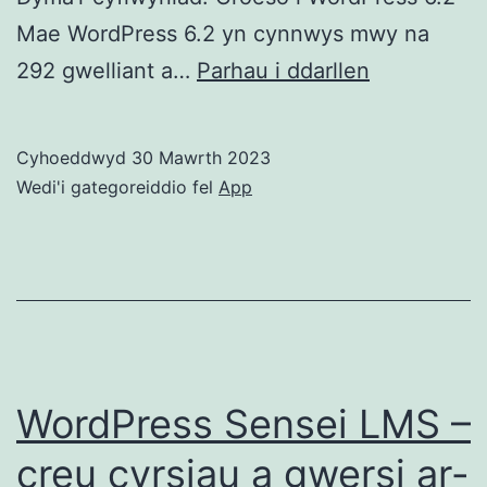
Mae WordPress 6.2 yn cynnwys mwy na
WorddPres
292 gwelliant a…
Parhau i ddarllen
6.2
Newydd
Cyhoeddwyd
30 Mawrth 2023
Wedi'i gategoreiddio fel
App
WordPress Sensei LMS –
creu cyrsiau a gwersi ar-