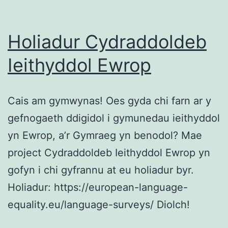
Holiadur Cydraddoldeb
Ieithyddol Ewrop
Cais am gymwynas! Oes gyda chi farn ar y
gefnogaeth ddigidol i gymunedau ieithyddol
yn Ewrop, a’r Gymraeg yn benodol? Mae
project Cydraddoldeb Ieithyddol Ewrop yn
gofyn i chi gyfrannu at eu holiadur byr.
Holiadur: https://european-language-
equality.eu/language-surveys/ Diolch!