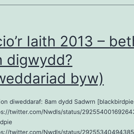
io’r Iaith 2013 – bet
n digwydd?
weddariad byw)
on diweddaraf: 8am dydd Sadwrn [blackbirdpie
tps://twitter.com/Nwdls/status/29255400169264
rdpie
tps://twitter.com/Nwdls/status/29255340494385