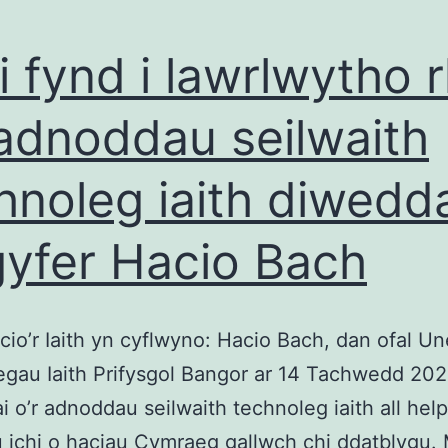
 i fynd i lawrlwytho r
 adnoddau seilwaith
hnoleg iaith diwedda
gyfer Hacio Bach
io’r Iaith yn cyflwyno: Hacio Bach, dan ofal U
gau Iaith Prifysgol Bangor ar 14 Tachwedd 20
ai o’r adnoddau seilwaith technoleg iaith all help
 ichi o haciau Cymraeg gallwch chi ddatblygu.