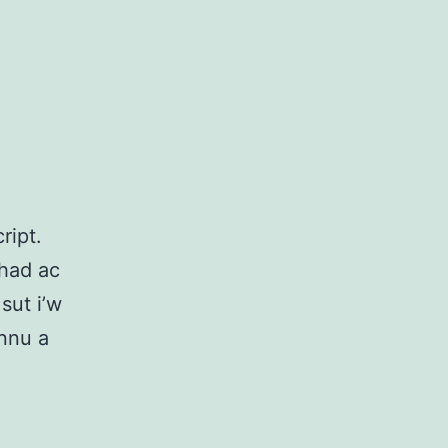
ript.
had ac
sut i’w
nnu a