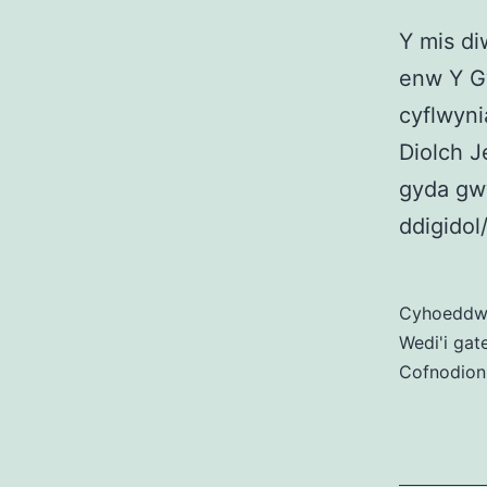
Y mis di
enw Y G
cyflwyni
Diolch J
gyda gw
ddigidol
Cyhoedd
Wedi'i gat
Cofnodion