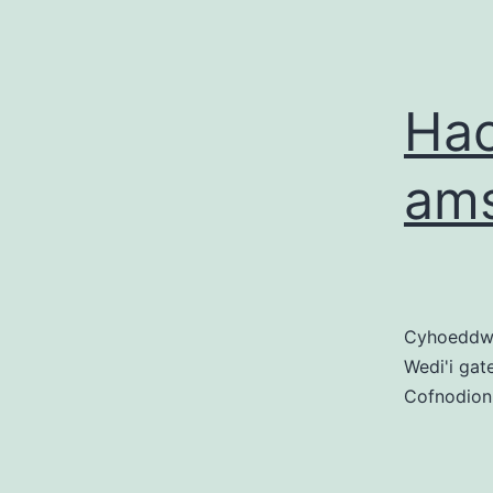
Hac
ams
Cyhoedd
Wedi'i gat
Cofnodion