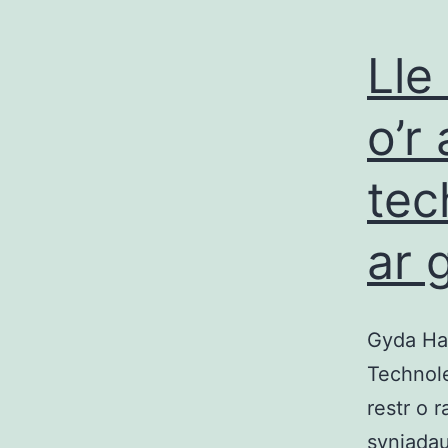
Lle
o’r
tec
ar 
Gyda Hac
Technole
restr o r
syniadau