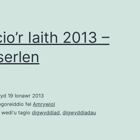
ddigid
(Recor
io’r Iaith 2013 –
erlen
wyd
19 Ionawr 2013
egoreiddio fel
Amrywiol
 wedi'u tagio
digwyddiad
,
digwyddiadau