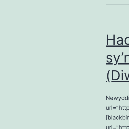
Hac
sy’
(Di
Newyddi
url=”ht
[blackbi
url=”ht