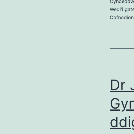
Cyhoedd
Wedi'i gat
Cofnodion
Dr 
Gy
ddi