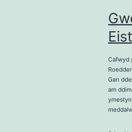
Gwe
Eis
Cafwyd p
Roedden 
Gan dde
am ddim,
ymestyn
meddal