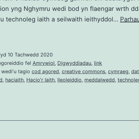
lion yng Nghymru wedi bod yn flaengar wrth dd
 technoleg iaith a seilwaith ieithyddol…
Parhau
Lle
fynd
wyd
10 Tachwedd 2020
egoreiddio fel
Amrywiol
,
Digwyddiadau
,
link
lawrlwytho
 wedi'u tagio
cod agored
,
creative commons
,
cymraeg
,
da
d
,
haciaith
,
Hacio'r Iaith
,
lleoleiddio
,
meddalwedd
,
technole
rhai
o’r
adnoddau
seilwaith
technoleg
iaith