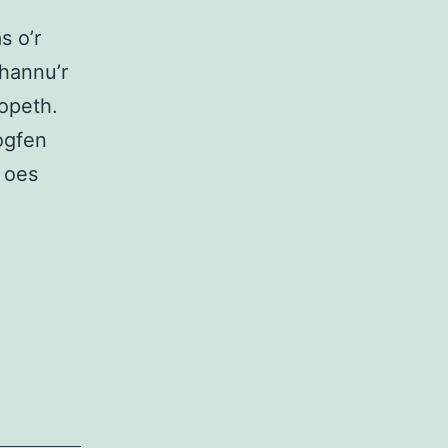
s o’r
hannu’r
opeth.
ogfen
 oes
y
eg