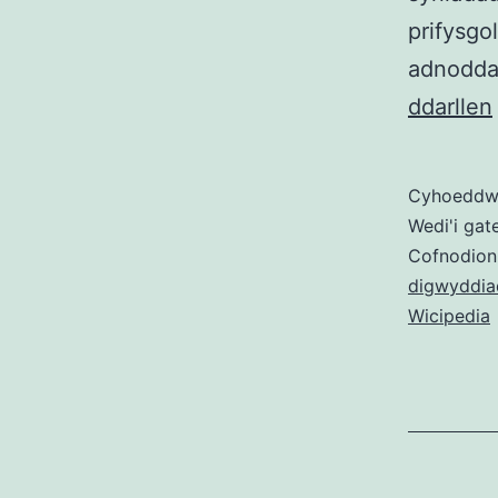
prifysgo
adnoddau
ddarllen
i
Cyhoedd
i
Wedi'i gat
Cofnodion
digwyddia
Wicipedia