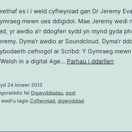
wethaf es i i weld cyflwyniad gan Dr Jeremy Eva
ymraeg mewn oes ddigidol. Mae Jeremy wedi r
ad, yr awdio a’r ddogfen sydd yn mynd gyda ph
eremy. Dyma’r awdio ar Soundcloud. Dyma’r dd
ybodaeth cefnogol ar Scribd: Y Gymraeg mewn
Dr
/Welsh in a digital Age…
Parhau i ddarllen
Jerem
Evas
wyd
24 Ionawr 2013
–
egoreiddio fel
Digwyddiadau
,
post
Y
 wedi'u tagio
Cyflwyniad
,
digwyddiad
Gymra
mewn
oes