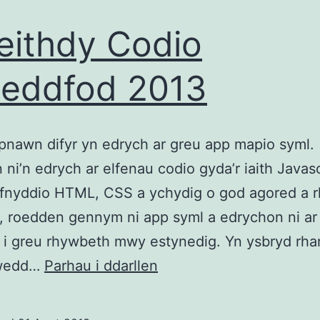
diweddara’
ithdy Codio
ar
gyfer
teddfod 2013
Hacio
Bach
nawn difyr yn edrych ar greu app mapio syml.
ni’n edrych ar elfenau codio gyda’r iaith Javasc
fnyddio HTML, CSS a ychydig o god agored a r
 roedden gennym ni app syml a edrychon ni ar 
 i greu rhywbeth mwy estynedig. Yn ysbryd rha
Gweithdy
wedd…
Parhau i ddarllen
Codio
Eisteddfod