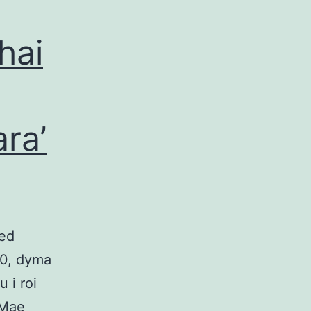
hai
ra’
ned
20, dyma
u i roi
 Mae