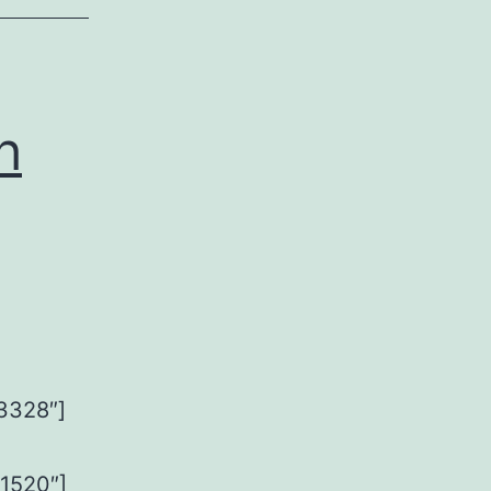
h
3328″]
1520″]