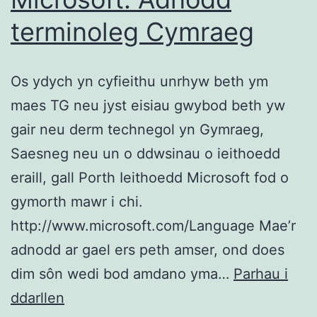
terminoleg Cymraeg
Os ydych yn cyfieithu unrhyw beth ym
maes TG neu jyst eisiau gwybod beth yw
gair neu derm technegol yn Gymraeg,
Saesneg neu un o ddwsinau o ieithoedd
eraill, gall Porth Ieithoedd Microsoft fod o
gymorth mawr i chi.
http://www.microsoft.com/Language Mae’r
adnodd ar gael ers peth amser, ond does
dim sôn wedi bod amdano yma…
Parhau i
Porth
ddarllen