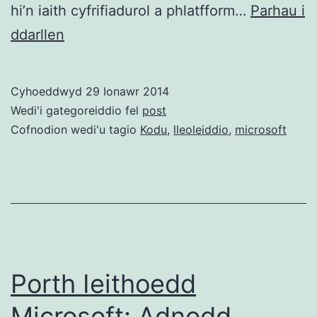
hi’n iaith cyfrifiadurol a phlatfform…
Parhau i
Microsoft
ddarllen
Kodu
yn
Cyhoeddwyd
29 Ionawr 2014
Gymraeg:
Wedi'i gategoreiddio fel
post
creu,
Cofnodion wedi'u tagio
Kodu
,
lleoleiddio
,
microsoft
chwarae
a
rhannu
gemau
ar
Xbox360/Windows
Porth Ieithoedd
Microsoft: Adnodd