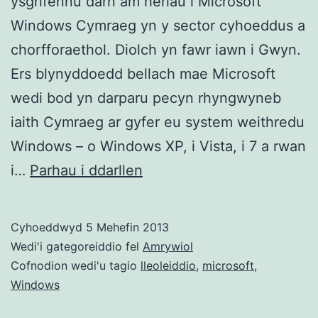
ysgrifennu darn am heriau i Microsoft
Windows Cymraeg yn y sector cyhoeddus a
chorfforaethol. Diolch yn fawr iawn i Gwyn.
Ers blynyddoedd bellach mae Microsoft
wedi bod yn darparu pecyn rhyngwyneb
iaith Cymraeg ar gyfer eu system weithredu
Windows – o Windows XP, i Vista, i 7 a rwan
Heriau
i…
Parhau i ddarllen
i
Windows
Cyhoeddwyd
5 Mehefin 2013
Cymraeg
Wedi'i gategoreiddio fel
Amrywiol
yn
Cofnodion wedi'u tagio
lleoleiddio
,
microsoft
,
Windows
y
sector