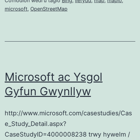
3G
Cofnodion wedi'u tagio
Bing
,
llefydd
,
map
,
mapio
,
microsoft
,
OpenStreetMap
Microsoft ac Ysgol
Gyfun Gwynllyw
http://www.microsoft.com/casestudies/Cas
e_Study_Detail.aspx?
CaseStudyID=4000008238 trwy hywelm /