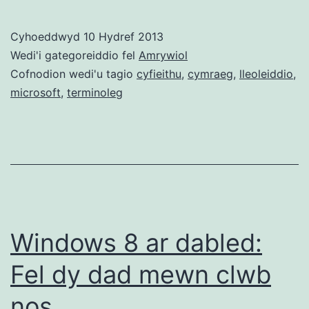
Ieithoedd
Microsoft:
Cyhoeddwyd
10 Hydref 2013
Adnodd
Wedi'i gategoreiddio fel
Amrywiol
terminoleg
Cofnodion wedi'u tagio
cyfieithu
,
cymraeg
,
lleoleiddio
,
microsoft
,
terminoleg
Cymraeg
Windows 8 ar dabled:
Fel dy dad mewn clwb
nos