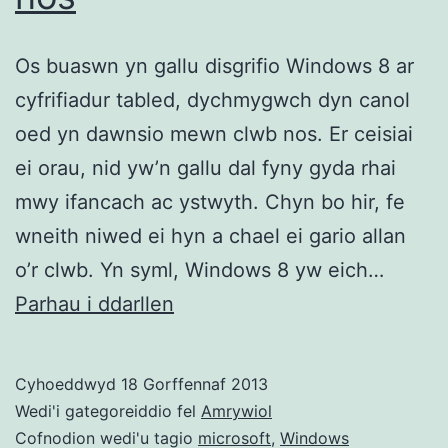
Os buaswn yn gallu disgrifio Windows 8 ar
cyfrifiadur tabled, dychmygwch dyn canol
oed yn dawnsio mewn clwb nos. Er ceisiai
ei orau, nid yw’n gallu dal fyny gyda rhai
mwy ifancach ac ystwyth. Chyn bo hir, fe
wneith niwed ei hyn a chael ei gario allan
o’r clwb. Yn syml, Windows 8 yw eich…
Windows
Parhau i ddarllen
8
ar
Cyhoeddwyd
18 Gorffennaf 2013
dabled:
Wedi'i gategoreiddio fel
Amrywiol
Fel
Cofnodion wedi'u tagio
microsoft
,
Windows