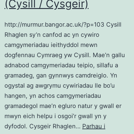
(Cysill / Cysgeir)
http://murmur.bangor.ac.uk/?p=103 Cysill
Rhaglen sy’n canfod ac yn cywiro
camgymeriadau ieithyddol mewn
dogfennau Cymraeg yw Cysill. Mae’n gallu
adnabod camgymeriadau teipio, sillafu a
gramadeg, gan gynnwys camdreiglo. Yn
ogystal ag awgrymu cywiriadau lle bo’u
hangen, yn achos camgymeriadau
gramadegol mae’n egluro natur y gwall er
mwyn eich helpu i osgoi’r gwall yn y
dyfodol. Cysgeir Rhaglen…
Parhau i