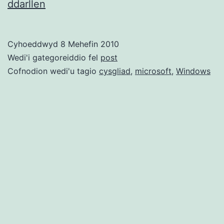
Diweddariad
ddarllen
Cysgliad
ar
Cyhoeddwyd
8 Mehefin 2010
gael
Wedi'i gategoreiddio fel
post
ar
Cofnodion wedi'u tagio
cysgliad
,
microsoft
,
Windows
gyfer
Windows
7
(Cysill
/
Cysgeir)