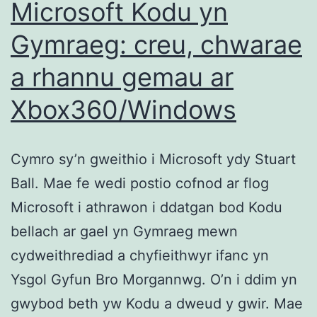
Microsoft Kodu yn
Gymraeg: creu, chwarae
a rhannu gemau ar
Xbox360/Windows
Cymro sy’n gweithio i Microsoft ydy Stuart
Ball. Mae fe wedi postio cofnod ar flog
Microsoft i athrawon i ddatgan bod Kodu
bellach ar gael yn Gymraeg mewn
cydweithrediad a chyfieithwyr ifanc yn
Ysgol Gyfun Bro Morgannwg. O’n i ddim yn
gwybod beth yw Kodu a dweud y gwir. Mae