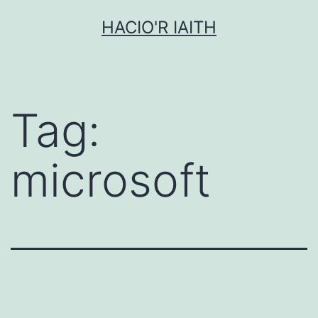
Mynd
HACIO'R IAITH
i'r
cynnwys
Tag:
microsoft