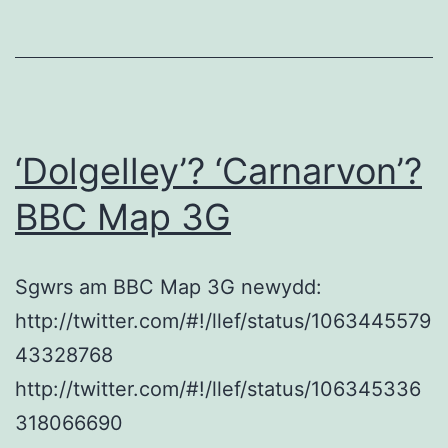
cyhoeddus
a
chorfforaethol
‘Dolgelley’? ‘Carnarvon’?
BBC Map 3G
Sgwrs am BBC Map 3G newydd:
http://twitter.com/#!/llef/status/1063445579
43328768
http://twitter.com/#!/llef/status/106345336
318066690