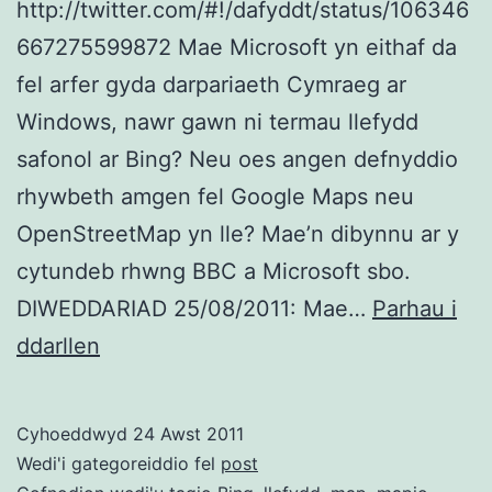
http://twitter.com/#!/dafyddt/status/106346
667275599872 Mae Microsoft yn eithaf da
fel arfer gyda darpariaeth Cymraeg ar
Windows, nawr gawn ni termau llefydd
safonol ar Bing? Neu oes angen defnyddio
rhywbeth amgen fel Google Maps neu
OpenStreetMap yn lle? Mae’n dibynnu ar y
cytundeb rhwng BBC a Microsoft sbo.
DIWEDDARIAD 25/08/2011: Mae…
Parhau i
‘Dolgelley’?
ddarllen
‘Carnarvon’?
BBC
Cyhoeddwyd
24 Awst 2011
Map
Wedi'i gategoreiddio fel
post