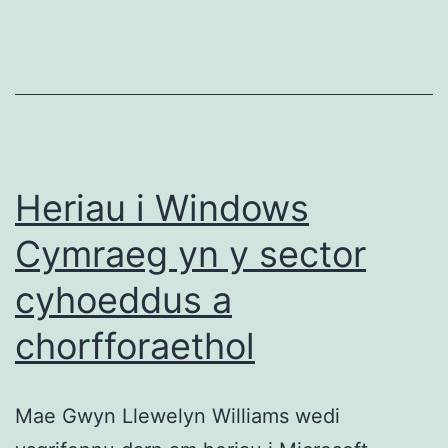
dy
dad
mewn
clwb
nos
Heriau i Windows
Cymraeg yn y sector
cyhoeddus a
chorfforaethol
Mae Gwyn Llewelyn Williams wedi