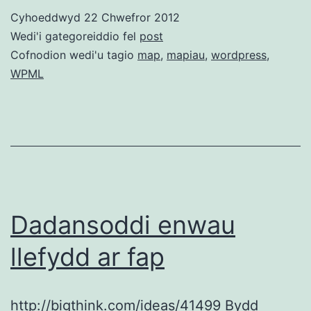
Cyhoeddwyd
22 Chwefror 2012
Wedi'i gategoreiddio fel
post
Cofnodion wedi'u tagio
map
,
mapiau
,
wordpress
,
WPML
Dadansoddi enwau
llefydd ar fap
http://bigthink.com/ideas/41499 Bydd