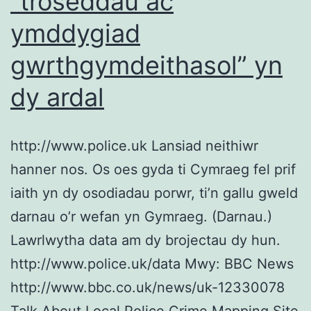
“troseddau ac
ymddygiad
gwrthgymdeithasol” yn
dy ardal
http://www.police.uk Lansiad neithiwr
hanner nos. Os oes gyda ti Cymraeg fel prif
iaith yn dy osodiadau porwr, ti’n gallu gweld
darnau o’r wefan yn Gymraeg. (Darnau.)
Lawrlwytha data am dy brojectau dy hun.
http://www.police.uk/data Mwy: BBC News
http://www.bbc.co.uk/news/uk-12330078
Talk About Local Police Crime Mapping Site