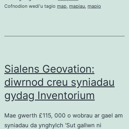
Cofnodion wedi'u tagio
map
,
mapiau
,
mapio
Sialens Geovation:
diwrnod creu syniadau
gydag Inventorium
Mae gwerth £115, 000 o wobrau ar gael am
syniadau da ynghylch ‘Sut gallwn ni