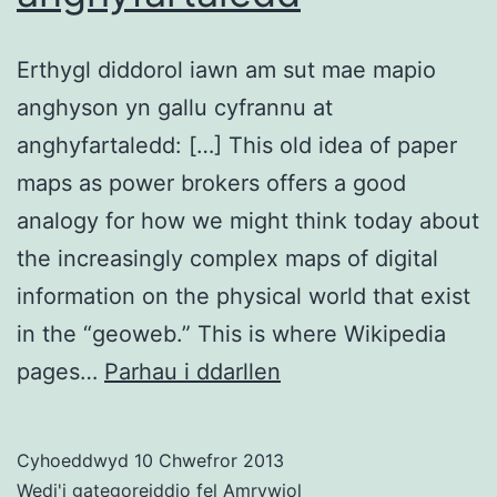
Erthygl diddorol iawn am sut mae mapio
anghyson yn gallu cyfrannu at
anghyfartaledd: […] This old idea of paper
maps as power brokers offers a good
analogy for how we might think today about
the increasingly complex maps of digital
information on the physical world that exist
in the “geoweb.” This is where Wikipedia
Mapio
pages…
Parhau i ddarllen
ac
anghyfartaledd
Cyhoeddwyd
10 Chwefror 2013
Wedi'i gategoreiddio fel
Amrywiol