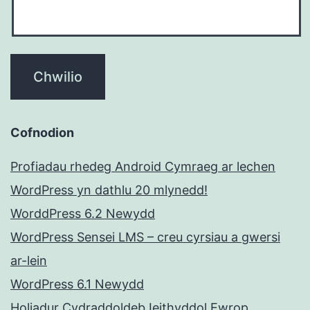
Cofnodion
Profiadau rhedeg Android Cymraeg ar lechen
WordPress yn dathlu 20 mlynedd!
WorddPress 6.2 Newydd
WordPress Sensei LMS – creu cyrsiau a gwersi
ar-lein
WordPress 6.1 Newydd
Holiadur Cydraddoldeb Ieithyddol Ewrop