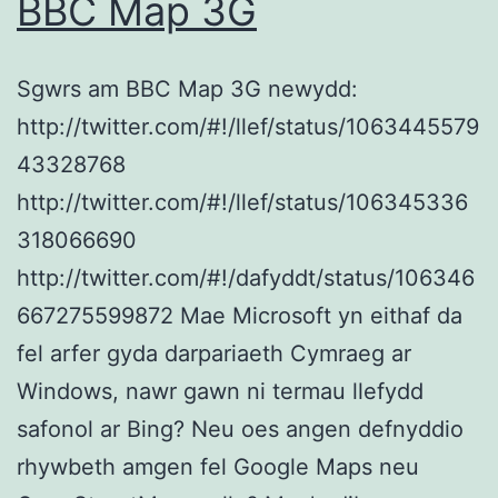
BBC Map 3G
Sgwrs am BBC Map 3G newydd:
http://twitter.com/#!/llef/status/1063445579
43328768
http://twitter.com/#!/llef/status/106345336
318066690
http://twitter.com/#!/dafyddt/status/106346
667275599872 Mae Microsoft yn eithaf da
fel arfer gyda darpariaeth Cymraeg ar
Windows, nawr gawn ni termau llefydd
safonol ar Bing? Neu oes angen defnyddio
rhywbeth amgen fel Google Maps neu