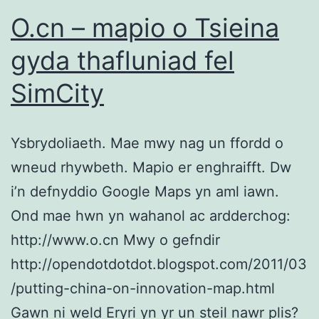
O.cn – mapio o Tsieina
gyda thafluniad fel
SimCity
Ysbrydoliaeth. Mae mwy nag un ffordd o
wneud rhywbeth. Mapio er enghraifft. Dw
i’n defnyddio Google Maps yn aml iawn.
Ond mae hwn yn wahanol ac ardderchog:
http://www.o.cn Mwy o gefndir
http://opendotdotdot.blogspot.com/2011/03
/putting-china-on-innovation-map.html
Gawn ni weld Eryri yn yr un steil nawr plis?