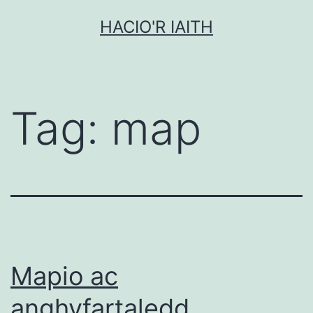
Mynd
HACIO'R IAITH
i'r
cynnwys
Tag:
map
Mapio ac
anghyfartaledd