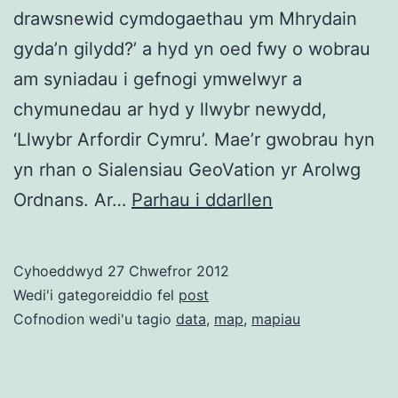
drawsnewid cymdogaethau ym Mhrydain
gyda’n gilydd?’ a hyd yn oed fwy o wobrau
am syniadau i gefnogi ymwelwyr a
chymunedau ar hyd y llwybr newydd,
‘Llwybr Arfordir Cymru’. Mae’r gwobrau hyn
yn rhan o Sialensiau GeoVation yr Arolwg
Sialens
Ordnans. Ar…
Parhau i ddarllen
Geovation:
diwrnod
Cyhoeddwyd
27 Chwefror 2012
creu
Wedi'i gategoreiddio fel
post
syniadau
Cofnodion wedi'u tagio
data
,
map
,
mapiau
gydag
Inventorium