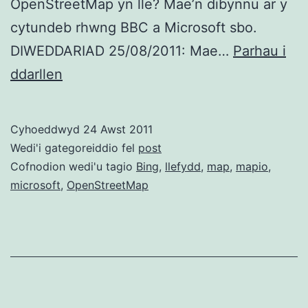
OpenStreetMap yn lle? Mae’n dibynnu ar y
cytundeb rhwng BBC a Microsoft sbo.
DIWEDDARIAD 25/08/2011: Mae…
Parhau i
‘Dolgelley’?
ddarllen
‘Carnarvon’?
BBC
Cyhoeddwyd
24 Awst 2011
Map
Wedi'i gategoreiddio fel
post
3G
Cofnodion wedi'u tagio
Bing
,
llefydd
,
map
,
mapio
,
microsoft
,
OpenStreetMap