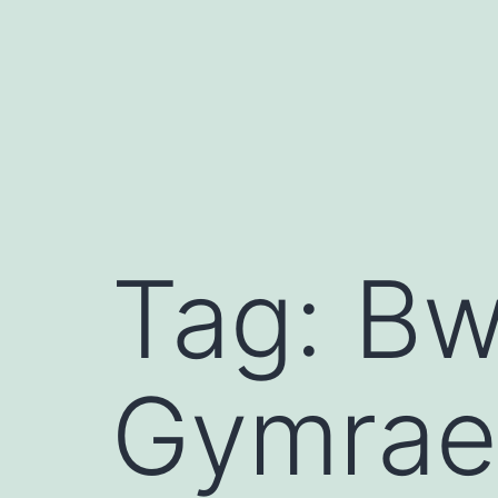
Mynd
i'r
cynnwys
Tag:
Bw
Gymrae