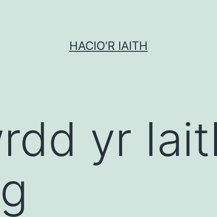
HACIO'R IAITH
rdd yr Iait
g