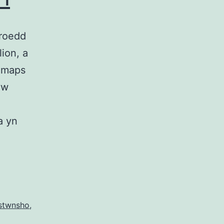
eroedd
ion, a
y maps
yw
a yn
stwnsho
,