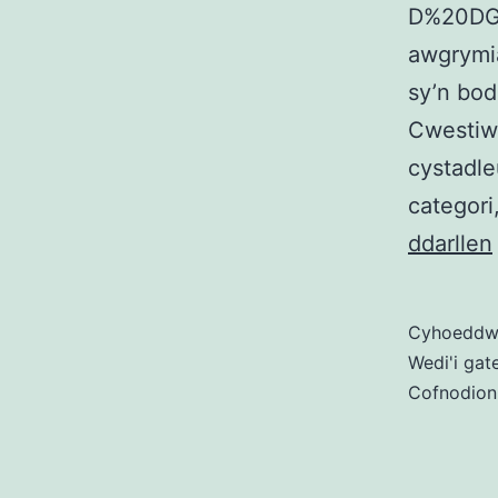
D%20DG%
awgrymia
sy’n bod
Cwestiwn
cystadle
categori
ddarllen
Cyhoedd
Wedi'i gat
Cofnodion