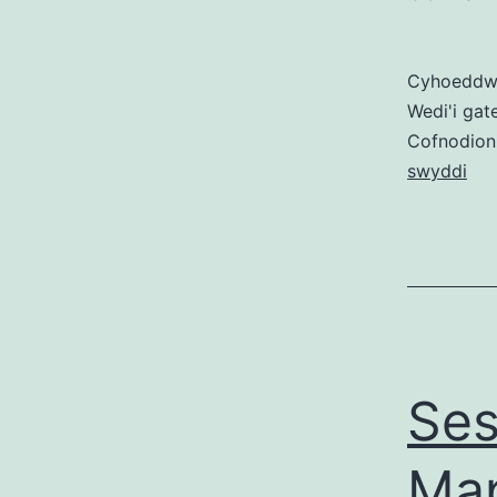
Cyhoedd
Wedi'i gat
Cofnodion
swyddi
Ses
Map