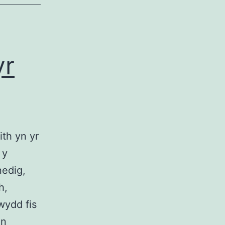
yr
th yn yr
 y
nedig,
h,
wydd fis
SWYDD:
en