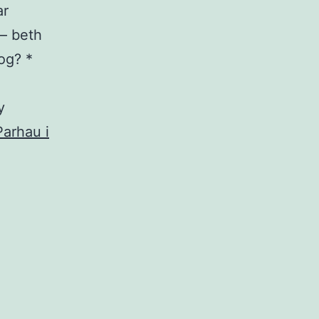
ar
 – beth
og? *
y
Parhau i