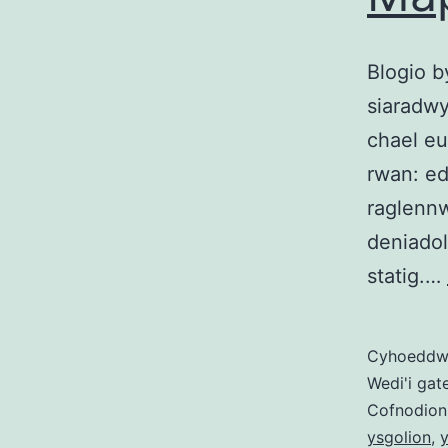
Blogio 
siaradwy
chael eu
rwan: ed
raglennw
deniado
statig.…
Cyhoedd
Wedi'i gat
Cofnodion
ysgolion
,
y