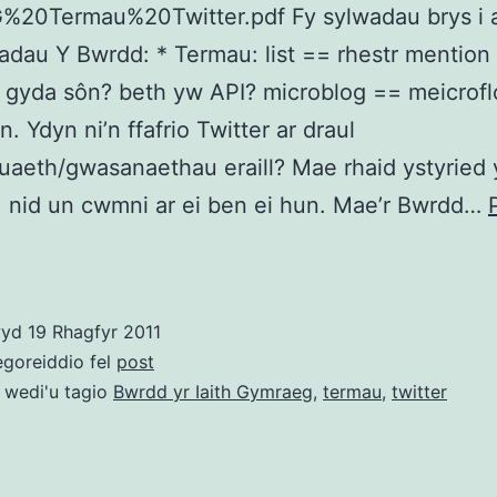
20Termau%20Twitter.pdf Fy sylwadau brys i 
dau Y Bwrdd: * Termau: list == rhestr mention
 gyda sôn? beth yw API? microblog == meicrofl
. Ydyn ni’n ffafrio Twitter ar draul
uaeth/gwasanaethau eraill? Mae rhaid ystyried 
, nid un cwmni ar ei ben ei hun. Mae’r Bwrdd…
.@ybwrdd
yn
gofyn
wyd
19 Rhagfyr 2011
am
egoreiddio fel
post
dermau
 wedi'u tagio
Bwrdd yr Iaith Gymraeg
,
termau
,
twitter
Twitter
#termau