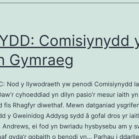
DD: Comisiynydd 
th Gymraeg
C: Nod y llywodraeth yw penodi Comisiynydd Iai
Daw’r cyhoeddiad yn dilyn pasio’r mesur iaith yn
d fis Rhagfyr diwethaf. Mewn datganiad ysgrife
 y Gweinidog Addysg sydd â gofal dros yr iait
 Andrews, ei fod yn bwriadu hysbysebu am y s
af gyda’r gobaith o benodi yn…
Parhau i ddarll