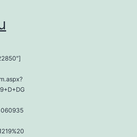
u
22850″]
em.aspx?
219+D+DG
03060935
11219%20