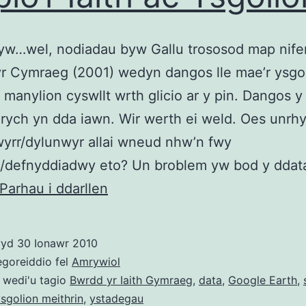
byw…wel, nodiadau byw Gallu trososod map nif
r Cymraeg (2001) wedyn dangos lle mae’r ysgol
 manylion cyswllt wrth glicio ar y pin. Dangos 
rych yn dda iawn. Wir werth ei weld. Oes unrh
yrr/dylunwyr allai wneud nhw’n fwy
l/defnyddiadwy eto? Un broblem yw bod y ddat
Sesiwn
Parhau i ddarllen
Hywel
Jones
wyd
30 Ionawr 2010
–
egoreiddio fel
Amrywiol
Mapio’r
 wedi'u tagio
Bwrdd yr Iaith Gymraeg
,
data
,
Google Earth
,
sgolion meithrin
,
ystadegau
Iaith