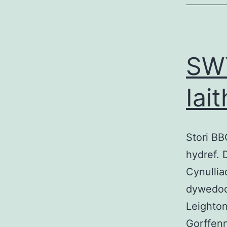
SWY
Iai
Stori BB
hydref. 
Cynullia
dywedodd
Leighton
Gorffenn