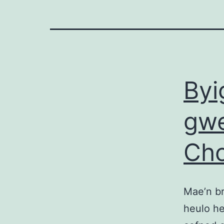
Byi
gwe
Cho
Mae’n br
heulo h