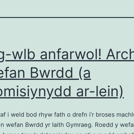
g-wlb anfarwol! Arch
fan Bwrdd (a
misiynydd ar-lein)
af i weld bod rhyw fath o drefn i’r broses mach
en wefan Bwrdd yr Iaith Gymraeg. Roedd y wefa