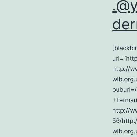
.@y
der
[blackbi
url=”htt
http://w
wlb.org
puburl=
+Termau
http://
56/http:
wlb.org