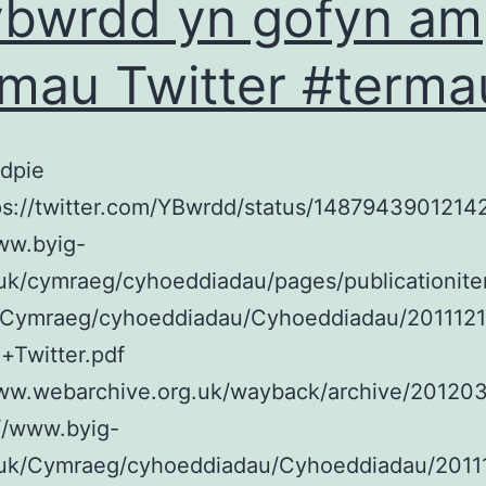
bwrdd yn gofyn am
mau Twitter #terma
rdpie
ps://twitter.com/YBwrdd/status/1487943901214
ww.byig-
.uk/cymraeg/cyhoeddiadau/pages/publicationit
/Cymraeg/cyhoeddiadau/Cyhoeddiadau/20111
+Twitter.pdf
www.webarchive.org.uk/wayback/archive/2012
//www.byig-
.uk/Cymraeg/cyhoeddiadau/Cyhoeddiadau/201