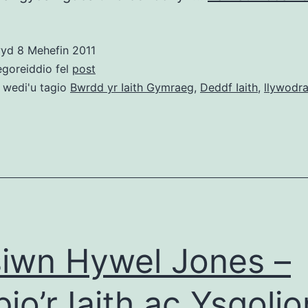
wyd
8 Mehefin 2011
egoreiddio fel
post
 wedi'u tagio
Bwrdd yr Iaith Gymraeg
,
Deddf Iaith
,
llywodr
iwn Hywel Jones –
io’r Iaith ac Ysgolio