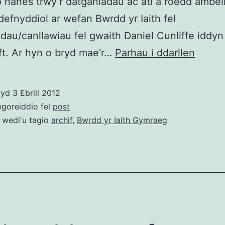
 hanes trwy’r datganiadau ac ati a roedd ambell
efnyddiol ar wefan Bwrdd yr Iaith fel
dau/canllawiau fel gwaith Daniel Cunliffe iddy
Byig-
ft. Ar hyn o bryd mae’r…
Parhau i ddarllen
wlb
anfarw
wyd
3 Ebrill 2012
Archif
egoreiddio fel
post
gwefa
 wedi'u tagio
archif
,
Bwrdd yr Iaith Gymraeg
Bwrdd
(a
Chomi
ar-
lein)