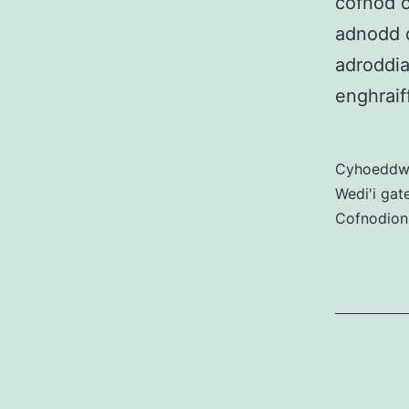
cofnod o
adnodd d
adroddia
enghraif
Cyhoedd
Wedi'i gat
Cofnodion