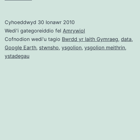
Hywel
Jones
Cyhoeddwyd
30 Ionawr 2010
–
Wedi'i gategoreiddio fel
Amrywiol
Mapio’r
Cofnodion wedi'u tagio
Bwrdd yr Iaith Gymraeg
,
data
,
Google Earth
,
stwnsho
,
ysgolion
,
ysgolion meithrin
,
Iaith
ystadegau
ac
Ysgolion