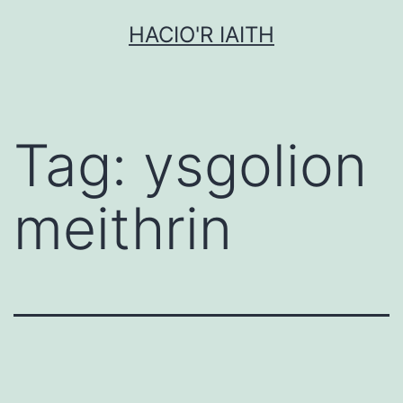
Mynd
HACIO'R IAITH
i'r
cynnwys
Tag:
ysgolion
meithrin