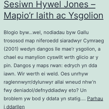
Sesiwn Hywel Jones –
Mapio’r Iaith ac Ysgolion
Blogio byw…wel, nodiadau byw Gallu
trososod map niferoedd siaradwyr Cymraeg
(2001) wedyn dangos lle mae’r ysgolion, a
chael eu manylion cyswllt wrth glicio ar y
pin. Dangos y maps rwan: edrych yn dda
iawn. Wir werth ei weld. Oes unrhyw
raglennwyrr/dylunwyr allai wneud nhw’n
fwy deniadol/defnyddiadwy eto? Un
broblem yw bod y ddata yn statig.…
Parhau
Sesiwn
i ddarllen