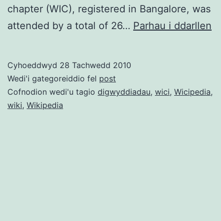
chapter (WIC), registered in Bangalore, was
W
attended by a total of 26…
Parhau i ddarllen
y
Gu
Cyhoeddwyd
28 Tachwedd 2010
a
Wedi'i gategoreiddio fel
post
c
Cofnodion wedi'u tagio
digwyddiadau
,
wici
,
Wicipedia
,
wiki
,
Wikipedia