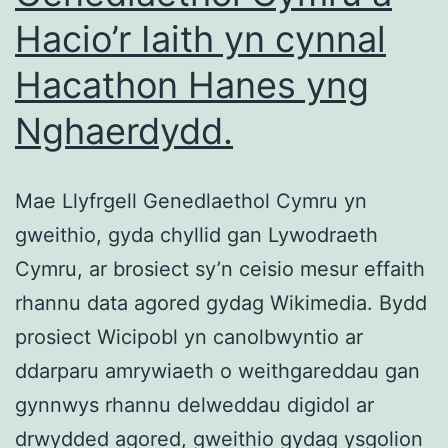
Hacio’r Iaith yn cynnal
Hacathon Hanes yng
Nghaerdydd.
Mae Llyfrgell Genedlaethol Cymru yn
gweithio, gyda chyllid gan Lywodraeth
Cymru, ar brosiect sy’n ceisio mesur effaith
rhannu data agored gydag Wikimedia. Bydd
prosiect Wicipobl yn canolbwyntio ar
ddarparu amrywiaeth o weithgareddau gan
gynnwys rhannu delweddau digidol ar
drwydded agored, gweithio gydag ysgolion