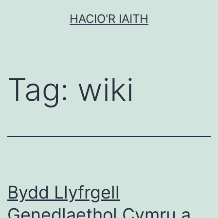
Mynd
HACIO'R IAITH
i'r
cynnwys
Tag:
wiki
Bydd Llyfrgell
Genedlaethol Cymru a