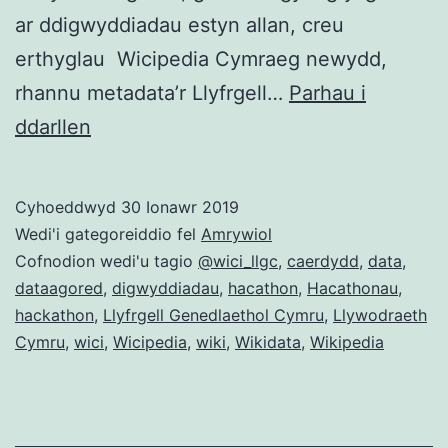
ar ddigwyddiadau estyn allan, creu
erthyglau Wicipedia Cymraeg newydd,
rhannu metadata’r Llyfrgell…
Parhau i
Bydd
ddarllen
Llyfrgell
Genedlaethol
Cyhoeddwyd
30 Ionawr 2019
Cymru
Wedi'i gategoreiddio fel
Amrywiol
a
Cofnodion wedi'u tagio
@wici_llgc
,
caerdydd
,
data
,
dataagored
,
digwyddiadau
,
hacathon
,
Hacathonau
,
Hacio’r
hackathon
,
Llyfrgell Genedlaethol Cymru
,
Llywodraeth
Iaith
Cymru
,
wici
,
Wicipedia
,
wiki
,
Wikidata
,
Wikipedia
yn
cynnal
Hacathon