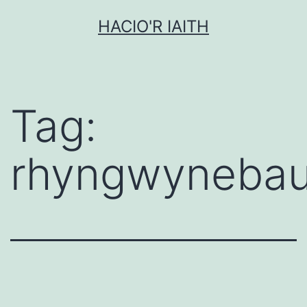
Mynd
HACIO'R IAITH
i'r
cynnwys
Tag:
rhyngwyneba