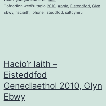
Cofnodion wedi'u tagio
2010
,
Apple
,
Eisteddfod
,
Glyn
Ebwy
,
haciaith
,
iphone
,
isteddfod
,
saltcymru
Hacio’r Iaith –
Eisteddfod
Genedlaethol 2010, Glyn
Ebwy