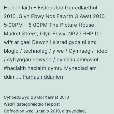
Hacio’r Iaith – Eisteddfod Genedlaethol
2010, Glyn Ebwy Nos Fawrth 3 Awst 2010
5:00PM – 8:00PM The Picture House
Market Street, Glyn Ebwy, NP23 6HP Di-
wifr ar gael Dewch i siarad gyda ni am:
blogio / technoleg / y we / Cymraeg / fideo
/ cyfryngau newydd / pynciau amrywiol
#haciaith haciaith.cymru Mynediad am
Hacio’r
ddim.…
Parhau i ddarllen
Iaith
–
Cyhoeddwyd
23 Gorffennaf 2010
Eisteddfod
Wedi'i gategoreiddio fel
post
Genedlaethol
Cofnodion wedi'u tagio
2010
,
digwyddiad
,