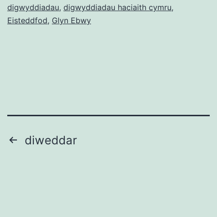
digwyddiadau
,
digwyddiadau haciaith cymru
,
2010,
Eisteddfod
,
Glyn Ebwy
Glyn
Ebwy
Tudaleniad
diweddar
cofnodion