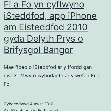
Fi a Fo yn cyflwyno
iSteddfod, app iPhone
am Eisteddfod 2010
gyda Delyth Prys o
Brifysgol Bangor
Mae fideo o iSteddfod ar y ffordd gan
nwdls. Mwy o wybodaeth ar y wefan Fi a
Fo.
Cyhoeddwyd
4 Awst 2010
Wedi'i gategoreiddio fel
post