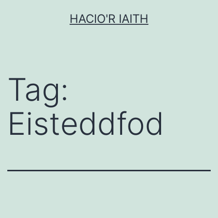
Mynd
HACIO'R IAITH
i'r
cynnwys
Tag:
Eisteddfod