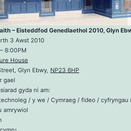
Iaith – Eisteddfod Genedlaethol 2010, Glyn Eb
rth 3 Awst 2010
– 8:00PM
ture House
treet, Glyn Ebwy,
NP23 6HP
r gael
siarad gyda ni am:
 technoleg / y we / Cymraeg / fideo / cyfrynga
u amrywiol
h
.cymru