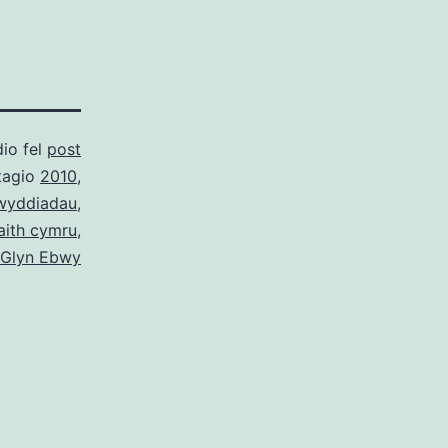
dio fel
post
tagio
2010
,
wyddiadau
,
aith cymru
,
Glyn Ebwy