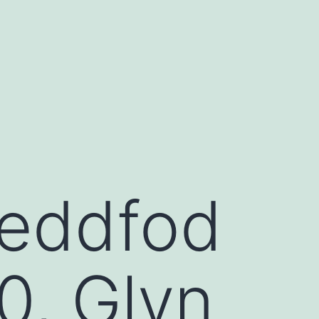
steddfod
0, Glyn