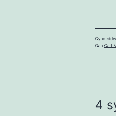
Cyhoedd
Gan
Carl M
4 s