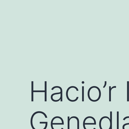
Mynd
i'r
cynnwys
Hacio’r 
Genedla