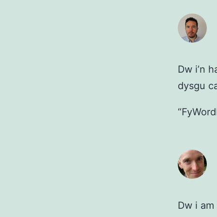
Dw i’n h
dysgu c
“FyWordP
Dw i am 