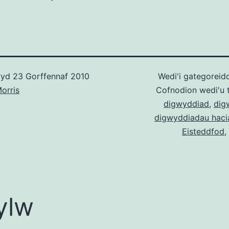
wyd
23 Gorffennaf 2010
Wedi'i gategoreid
orris
Cofnodion wedi'u 
digwyddiad
,
dig
digwyddiadau haci
Eisteddfod
,
ylw