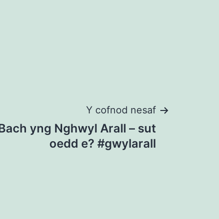
Y cofnod nesaf
h Bach yng Nghwyl Arall – sut
oedd e? #gwylarall