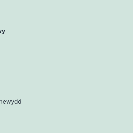
wy
u newydd