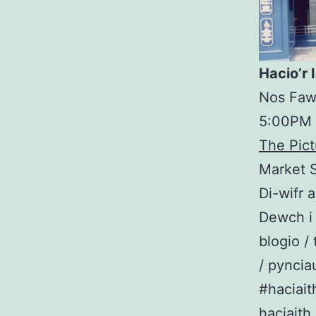
Hacio’r 
Nos Faw
5:00PM 
The Pic
Market S
Di-wifr a
Dewch i 
blogio /
/ pyncia
#haciait
haciaith