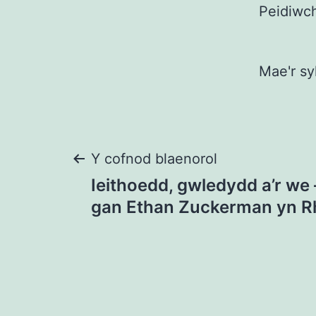
Peidiwch
Mae'r sy
Llywio
Y cofnod blaenorol
Ieithoedd, gwledydd a’r we 
cofnod
gan Ethan Zuckerman yn 