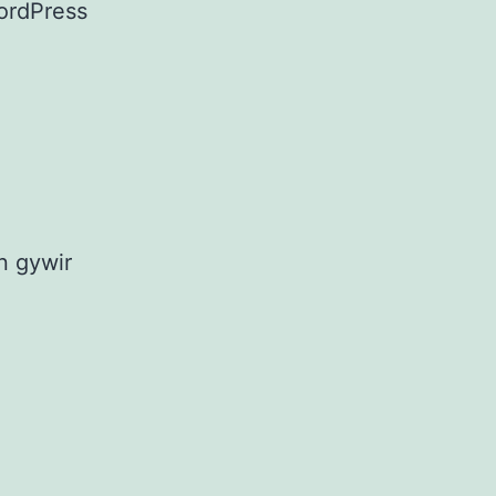
ordPress
yn gywir