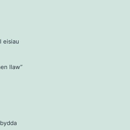
 eisiau
en llaw”
 bydda