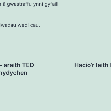
 â gwastraffu ynni gyfaill
lwadau wedi cau.
– araith TED
Hacio’r Iait
Rhydychen