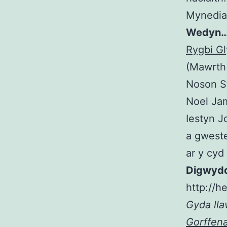
Mynedia
Wedyn
Rygbi G
(Mawrth 
Noson St
Noel Ja
Iestyn J
a gweste
ar y cyd
Digwyddi
http://h
Gyda ll
Gorffen