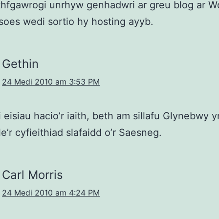
thfgawrogi unrhyw genhadwri ar greu blog ar W
isoes wedi sortio hy hosting ayyb.
Gethin
24 Medi 2010 am 3:53 PM
i eisiau hacio’r iaith, beth am sillafu Glynebwy 
le’r cyfieithiad slafaidd o’r Saesneg.
Carl Morris
24 Medi 2010 am 4:24 PM