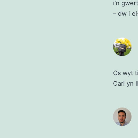
i’n gwer
– dw i e
Os wyt t
Carl yn l