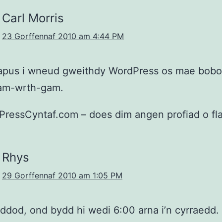
Carl Morris
23 Gorffennaf 2010 am 4:44 PM
apus i wneud gweithdy WordPress os mae bobol
am-wrth-gam.
ressCyntaf.com – does dim angen profiad o fla
Rhys
29 Gorffennaf 2010 am 1:05 PM
ddod, ond bydd hi wedi 6:00 arna i’n cyrraedd.