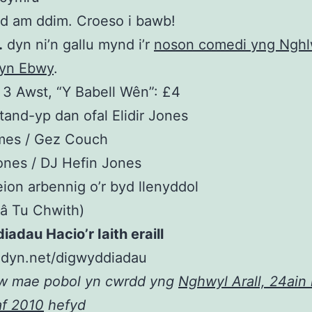
d am ddim. Croeso i bawb!
…
dyn ni’n gallu mynd i’r
noson comedi yng Ngh
lyn Ebwy
.
3 Awst, “Y Babell Wên”: £4
and-yp dan ofal Elidir Jones
mes / Gez Couch
ones / DJ Hefin Jones
ion arbennig o’r byd llenyddol
 â Tu Chwith)
adau Hacio’r Iaith eraill
edyn.net/digwyddiadau
aw mae pobol yn cwrdd yng
Nghwyl Arall, 24ain
af 2010
hefyd