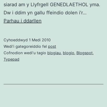
siarad am y Llyfrgell GENEDLAETHOL yma.
Dw i ddim yn gallu ffeindio dolen i’r…
blog
Parhau i ddarllen
Llyfrgell
Genedlaethol…
Cyhoeddwyd
1 Medi 2010
ar
Wedi'i gategoreiddio fel
post
Blogspot
Cofnodion wedi'u tagio
blogiau
,
blogio
,
Blogspot
,
Typepad