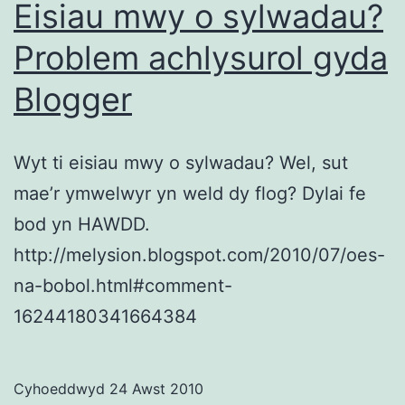
Eisiau mwy o sylwadau?
Problem achlysurol gyda
Blogger
Wyt ti eisiau mwy o sylwadau? Wel, sut
mae’r ymwelwyr yn weld dy flog? Dylai fe
bod yn HAWDD.
http://melysion.blogspot.com/2010/07/oes-
na-bobol.html#comment-
16244180341664384
Cyhoeddwyd
24 Awst 2010