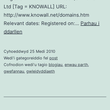
Ltd [Tag = KNOWALL] URL:
http://www.knowall.net/domains.htm
Relevant dates: Registered on:…
Parhau i
Adam
ddarllen
Price,
enwau
Cyhoeddwyd
25 Medi 2010
parth
Wedi'i gategoreiddio fel
post
a
Cofnodion wedi'u tagio
blogiau
,
enwau parth
,
gwefannau
,
gwleidyddiaeth
gwesteia
/cc
@adampricemp