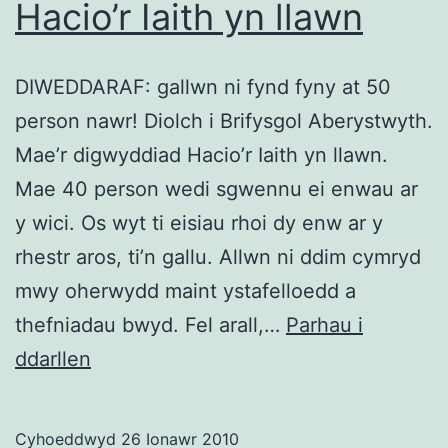
Hacio’r Iaith yn llawn
DIWEDDARAF: gallwn ni fynd fyny at 50
person nawr! Diolch i Brifysgol Aberystwyth.
Mae’r digwyddiad Hacio’r Iaith yn llawn.
Mae 40 person wedi sgwennu ei enwau ar
y wici. Os wyt ti eisiau rhoi dy enw ar y
rhestr aros, ti’n gallu. Allwn ni ddim cymryd
mwy oherwydd maint ystafelloedd a
thefniadau bwyd. Fel arall,…
Parhau i
Hacio’r
ddarllen
Iaith
yn
Cyhoeddwyd
26 Ionawr 2010