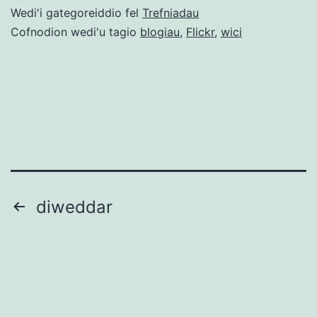
llawn
Wedi'i gategoreiddio fel
Trefniadau
Cofnodion wedi'u tagio
blogiau
,
Flickr
,
wici
Tudaleniad
diweddar
cofnodion