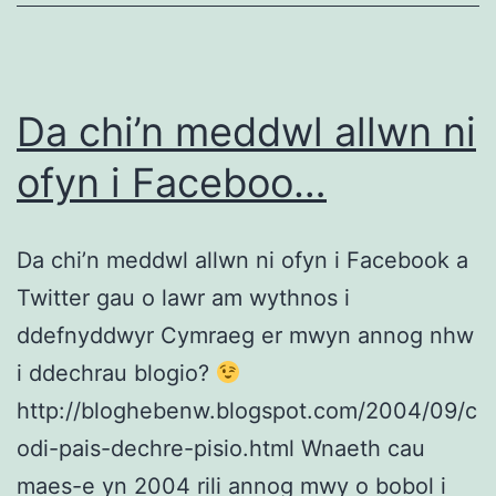
Da chi’n meddwl allwn ni
ofyn i Faceboo…
Da chi’n meddwl allwn ni ofyn i Facebook a
Twitter gau o lawr am wythnos i
ddefnyddwyr Cymraeg er mwyn annog nhw
i ddechrau blogio?
http://bloghebenw.blogspot.com/2004/09/c
odi-pais-dechre-pisio.html Wnaeth cau
maes-e yn 2004 rili annog mwy o bobol i