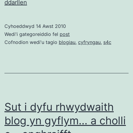
Saesneg
ddarllen
yw’r
iaith
Cyhoeddwyd
14 Awst 2010
trafodaethau
Wedi'i gategoreiddio fel
post
cyfryngau
Cofnodion wedi'u tagio
blogiau
,
cyfryngau
,
s4c
Cymraeg,
teledu
ac
S4C?
Sut i dyfu rhwydwaith
blog yn gyflym… a cholli