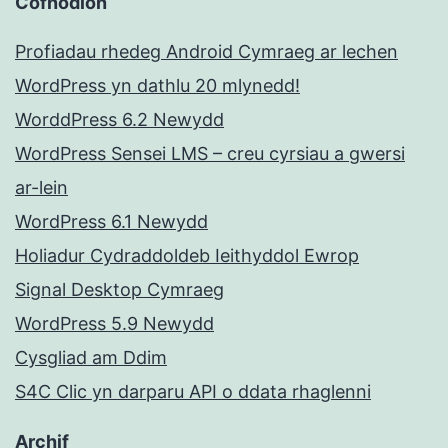
Cofnodion
Profiadau rhedeg Android Cymraeg ar lechen
WordPress yn dathlu 20 mlynedd!
WorddPress 6.2 Newydd
WordPress Sensei LMS – creu cyrsiau a gwersi
ar-lein
WordPress 6.1 Newydd
Holiadur Cydraddoldeb Ieithyddol Ewrop
Signal Desktop Cymraeg
WordPress 5.9 Newydd
Cysgliad am Ddim
S4C Clic yn darparu API o ddata rhaglenni
Archif