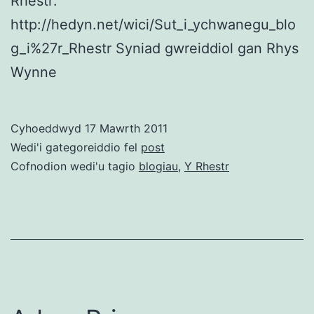
Rhestr:
http://hedyn.net/wici/Sut_i_ychwanegu_blo
g_i%27r_Rhestr Syniad gwreiddiol gan Rhys
Wynne
Cyhoeddwyd
17 Mawrth 2011
Wedi'i gategoreiddio fel
post
Cofnodion wedi'u tagio
blogiau
,
Y Rhestr