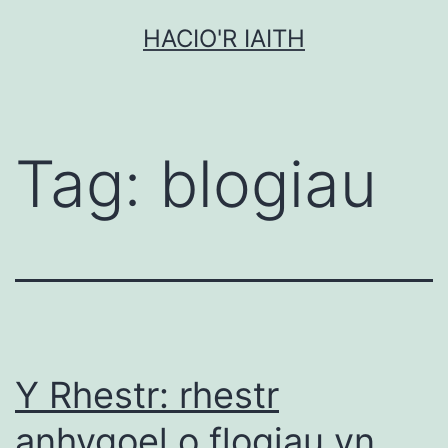
Mynd
HACIO'R IAITH
i'r
cynnwys
Tag:
blogiau
Y Rhestr: rhestr
anhygoel o flogiau yn