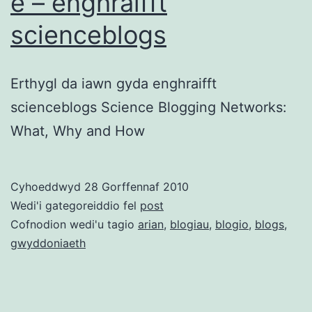
e – enghraifft
scienceblogs
Erthygl da iawn gyda enghraifft
scienceblogs Science Blogging Networks:
What, Why and How
Cyhoeddwyd
28 Gorffennaf 2010
Wedi'i gategoreiddio fel
post
Cofnodion wedi'u tagio
arian
,
blogiau
,
blogio
,
blogs
,
gwyddoniaeth