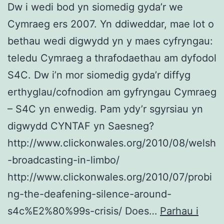
Dw i wedi bod yn siomedig gyda’r we
Cymraeg ers 2007. Yn ddiweddar, mae lot o
bethau wedi digwydd yn y maes cyfryngau:
teledu Cymraeg a thrafodaethau am dyfodol
S4C. Dw i’n mor siomedig gyda’r diffyg
erthyglau/cofnodion am gyfryngau Cymraeg
– S4C yn enwedig. Pam ydy’r sgyrsiau yn
digwydd CYNTAF yn Saesneg?
http://www.clickonwales.org/2010/08/welsh
-broadcasting-in-limbo/
http://www.clickonwales.org/2010/07/probi
ng-the-deafening-silence-around-
s4c%E2%80%99s-crisis/ Does…
Parhau i