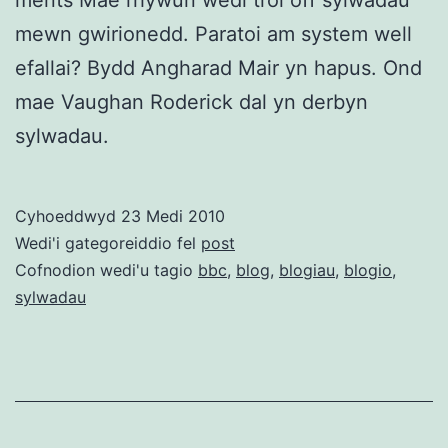
mewn gwirionedd. Paratoi am system well
efallai? Bydd Angharad Mair yn hapus. Ond
mae Vaughan Roderick dal yn derbyn
sylwadau.
Cyhoeddwyd
23 Medi 2010
Wedi'i gategoreiddio fel
post
Cofnodion wedi'u tagio
bbc
,
blog
,
blogiau
,
blogio
,
sylwadau