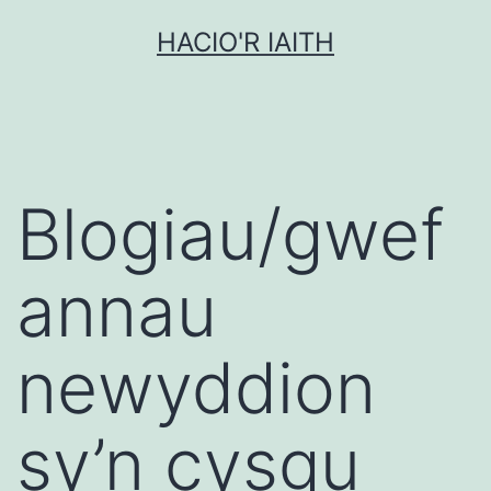
Mynd
HACIO'R IAITH
i'r
cynnwys
Blogiau/gwef
annau
newyddion
sy’n cysgu