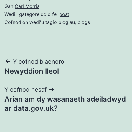
Gan
Carl Morris
Wedi'i gategoreiddio fel
post
Cofnodion wedi'u tagio
blogiau
,
blogs
Llywio
Y cofnod blaenorol
Newyddion lleol
cofnod
Y cofnod nesaf
Arian am dy wasanaeth adeiladwyd
ar data.gov.uk?