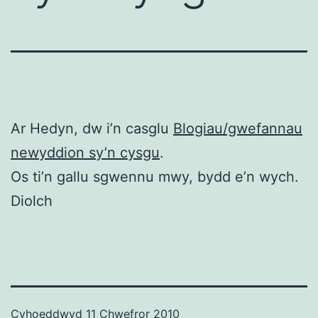
Ar Hedyn, dw i’n casglu
Blogiau/gwefannau
newyddion sy’n cysgu
.
Os ti’n gallu sgwennu mwy, bydd e’n wych.
Diolch
Cyhoeddwyd
11 Chwefror 2010