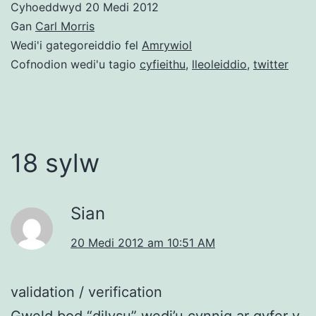
Cyhoeddwyd
20 Medi 2012
Gan
Carl Morris
Wedi'i gategoreiddio fel
Amrywiol
Cofnodion wedi'u tagio
cyfieithu
,
lleoleiddio
,
twitter
18 sylw
Sian
20 Medi 2012 am 10:51 AM
validation / verification
Gweld bod “dilysu” wedi’u cynnig ar gyfer y