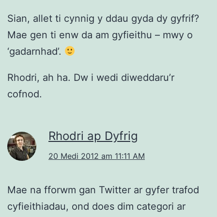
Sian, allet ti cynnig y ddau gyda dy gyfrif?
Mae gen ti enw da am gyfieithu – mwy o
‘gadarnhad’.
Rhodri, ah ha. Dw i wedi diweddaru’r
cofnod.
Rhodri ap Dyfrig
20 Medi 2012 am 11:11 AM
Mae na fforwm gan Twitter ar gyfer trafod
cyfieithiadau, ond does dim categori ar