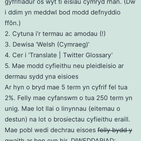
gyfrifiadur os wyt ti eisiau cymryd rhan. (Dw
i ddim yn meddwl bod modd defnyddio
ffôn.)
2. Cytuna i’r termau ac amodau (!)
3. Dewisa ‘Welsh (Cymraeg)’
4. Cer i ‘Translate | Twitter Glossary’
5. Mae modd cyfieithu neu pleidleisio ar
dermau sydd yna eisioes
Ar hyn o bryd mae 5 term yn cyfrif fel tua
2%. Felly mae cyfanswm o tua 250 term yn
unig. Mae lot llai o linynnau (eitemau o
destun) na lot o brosiectau cyfieithu eraill.
Mae pobl wedi dechrau eisoes
felly bydd y
gwaith ar ben cyn hir
. DIWEDDARIAD: