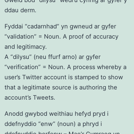
ddau derm.
Fyddai “cadarnhad” yn gwneud ar gyfer
“validation” = Noun. A proof of accuracy
and legitimacy.
A “dilysu” (neu ffurf arno) ar gyfer
“verification” = Noun. A process whereby a
user’s Twitter account is stamped to show
that a legitimate source is authoring the
account’s Tweets.
Anodd gwybod weithiau hefyd pryd i
ddefnyddio “enw” (noun) a phryd i
ddefnyddio berfenw – Mae’r Gymraeg yn