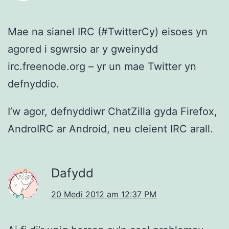
Mae na sianel IRC (#TwitterCy) eisoes yn
agored i sgwrsio ar y gweinydd
irc.freenode.org – yr un mae Twitter yn
defnyddio.
I’w agor, defnyddiwr ChatZilla gyda Firefox,
AndroIRC ar Android, neu cleient IRC arall.
Dafydd
20 Medi 2012 am 12:37 PM