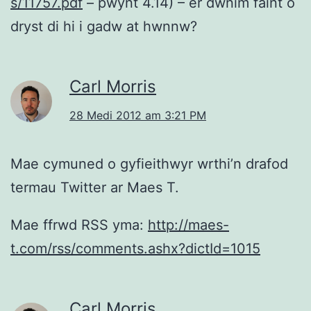
s/11757.pdf
– pwynt 4.14) – er dwnim faint o
dryst di hi i gadw at hwnnw?
Carl Morris
28 Medi 2012 am 3:21 PM
Mae cymuned o gyfieithwyr wrthi’n drafod
termau Twitter ar Maes T.
Mae ffrwd RSS yma:
http://maes-
t.com/rss/comments.ashx?dictId=1015
Carl Morris