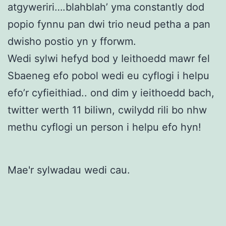
atgyweriri….blahblah’ yma constantly dod
popio fynnu pan dwi trio neud petha a pan
dwisho postio yn y fforwm.
Wedi sylwi hefyd bod y Ieithoedd mawr fel
Sbaeneg efo pobol wedi eu cyflogi i helpu
efo’r cyfieithiad.. ond dim y ieithoedd bach,
twitter werth 11 biliwn, cwilydd rili bo nhw
methu cyflogi un person i helpu efo hyn!
Mae'r sylwadau wedi cau.