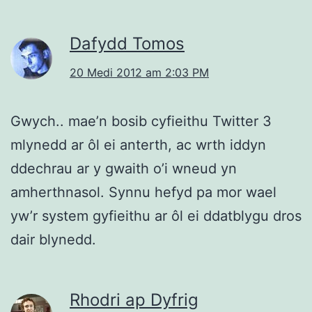
Dafydd Tomos
20 Medi 2012 am 2:03 PM
Gwych.. mae’n bosib cyfieithu Twitter 3
mlynedd ar ôl ei anterth, ac wrth iddyn
ddechrau ar y gwaith o’i wneud yn
amherthnasol. Synnu hefyd pa mor wael
yw’r system gyfieithu ar ôl ei ddatblygu dros
dair blynedd.
Rhodri ap Dyfrig