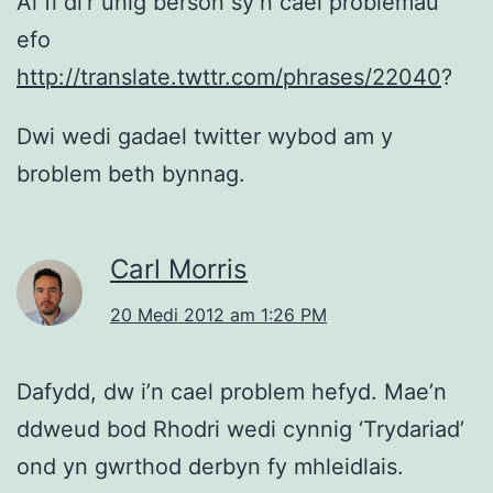
Ai fi di’r unig berson sy’n cael problemau
efo
http://translate.twttr.com/phrases/22040
?
Dwi wedi gadael twitter wybod am y
broblem beth bynnag.
Carl Morris
20 Medi 2012 am 1:26 PM
Dafydd, dw i’n cael problem hefyd. Mae’n
ddweud bod Rhodri wedi cynnig ‘Trydariad’
ond yn gwrthod derbyn fy mhleidlais.