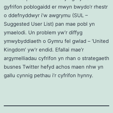
gyfrifon poblogaidd er mwyn bwydo’r rhestr
o ddefnyddwyr i’w awgrymu (SUL –
Suggested User List) pan mae pobl yn
ymaelodi. Un problem yw’r diffyg
ymwybyddiaeth o Gymru fel gwlad – ‘United
Kingdom’ yw’r endid. Efallai mae’r
argymelliadau cyfrifon yn rhan o strategaeth
busnes Twitter hefyd achos maen nhw yn
gallu cynnig pethau i’r cyfrifon hynny.