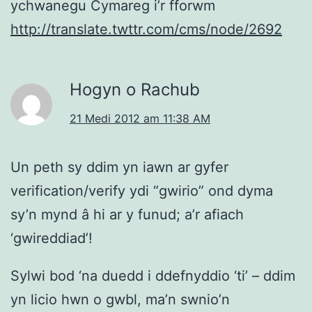
ychwanegu Cymareg i’r fforwm
http://translate.twttr.com/cms/node/2692
Hogyn o Rachub
21 Medi 2012 am 11:38 AM
Un peth sy ddim yn iawn ar gyfer
verification/verify ydi “gwirio” ond dyma
sy’n mynd â hi ar y funud; a’r afiach
‘gwireddiad’!
Sylwi bod ‘na duedd i ddefnyddio ‘ti’ – ddim
yn licio hwn o gwbl, ma’n swnio’n