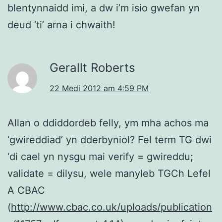
blentynnaidd imi, a dw i’m isio gwefan yn
deud ‘ti’ arna i chwaith!
Gerallt Roberts
22 Medi 2012 am 4:59 PM
Allan o ddiddordeb felly, ym mha achos ma
‘gwireddiad’ yn dderbyniol? Fel term TG dwi
‘di cael yn nysgu mai verify = gwireddu;
validate = dilysu, wele manyleb TGCh Lefel
A CBAC
(
http://www.cbac.co.uk/uploads/publication