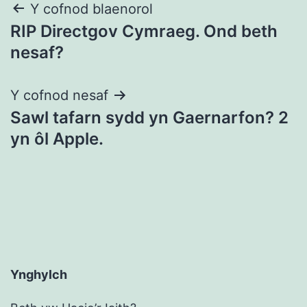
Llywio
Y cofnod blaenorol
RIP Directgov Cymraeg. Ond beth
cofnod
nesaf?
Y cofnod nesaf
Sawl tafarn sydd yn Gaernarfon? 2
yn ôl Apple.
Ynghylch