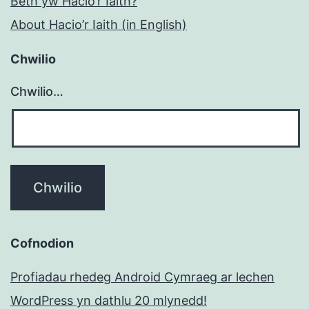
Beth yw Hacio’r Iaith?
About Hacio’r Iaith (in English)
Chwilio
Chwilio…
Cofnodion
Profiadau rhedeg Android Cymraeg ar lechen
WordPress yn dathlu 20 mlynedd!