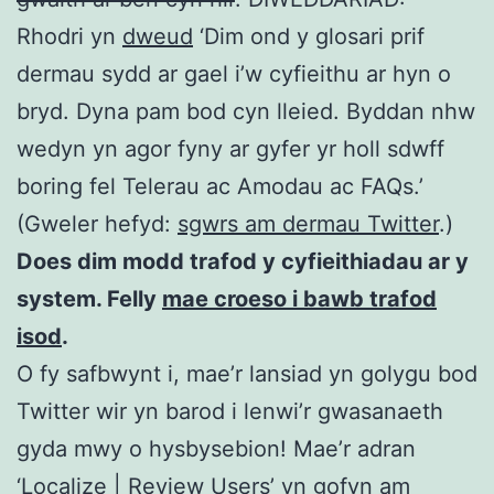
Rhodri yn
dweud
‘Dim ond y glosari prif
dermau sydd ar gael i’w cyfieithu ar hyn o
bryd. Dyna pam bod cyn lleied. Byddan nhw
wedyn yn agor fyny ar gyfer yr holl sdwff
boring fel Telerau ac Amodau ac FAQs.’
(Gweler hefyd:
sgwrs am dermau Twitter
.)
Does dim modd trafod y cyfieithiadau ar y
system. Felly
mae croeso i bawb trafod
isod
.
O fy safbwynt i, mae’r lansiad yn golygu bod
Twitter wir yn barod i lenwi’r gwasanaeth
gyda mwy o hysbysebion! Mae’r adran
‘Localize | Review Users’ yn gofyn am