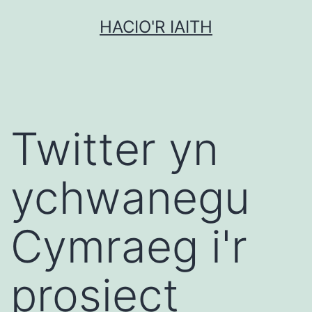
Mynd
HACIO'R IAITH
i'r
cynnwys
Twitter yn
ychwanegu
Cymraeg i'r
prosiect