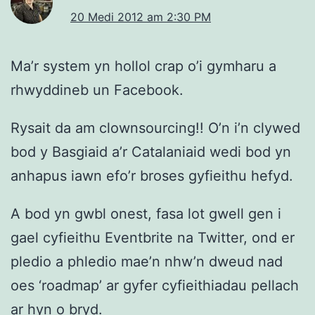
20 Medi 2012 am 2:30 PM
Ma’r system yn hollol crap o’i gymharu a
rhwyddineb un Facebook.
Rysait da am clownsourcing!! O’n i’n clywed
bod y Basgiaid a’r Catalaniaid wedi bod yn
anhapus iawn efo’r broses gyfieithu hefyd.
A bod yn gwbl onest, fasa lot gwell gen i
gael cyfieithu Eventbrite na Twitter, ond er
pledio a phledio mae’n nhw’n dweud nad
oes ‘roadmap’ ar gyfer cyfieithiadau pellach
ar hyn o bryd.