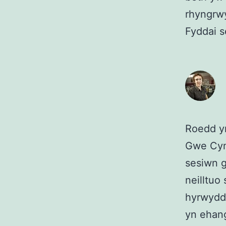
rhyngrwy
Fyddai s
Roedd ym
Gwe Cymr
sesiwn g
neilltuo
hyrwydd
yn ehang