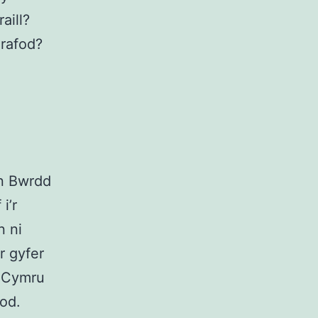
aill?
drafod?
wn Bwrdd
i’r
n ni
r gyfer
d Cymru
od.