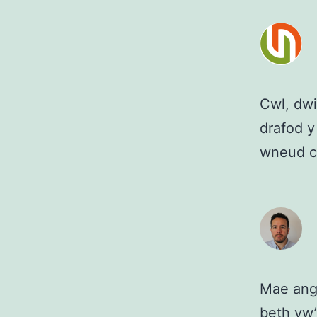
Cwl, dwi
drafod y 
wneud c
Mae ange
beth yw’