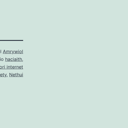
el
Amrywiol
gio
haciaith
,
ri internet
ety
,
Nethui