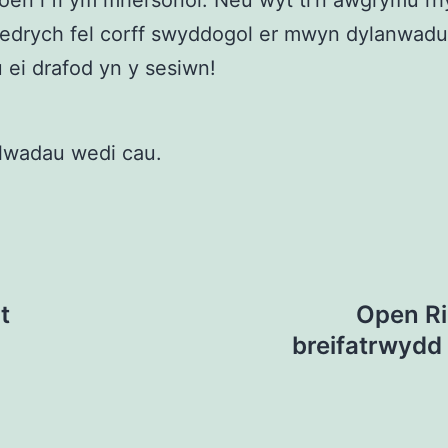
oen i fi ym mhersonol. Neu wyt ti’n awgrymu r
 edrych fel corff swyddogol er mwyn dylanwad
u ei drafod yn y sesiwn!
lwadau wedi cau.
t
Open Ri
breifatrwydd