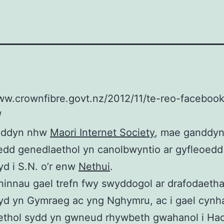
ww.crownfibre.govt.nz/2012/11/te-reo-faceboo
/
nddyn nhw
Maori Internet Society
, mae ganddy
dd genedlaethol yn canolbwyntio ar gyfleoedd
d i S.N. o’r enw
Nethui
.
ninnau gael trefn fwy swyddogol ar drafodaeth
yd yn Gymraeg ac yng Nghymru, ac i gael cynh
ethol sydd yn gwneud rhywbeth gwahanol i Hac