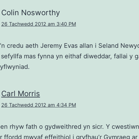
Colin Nosworthy
26 Tachwedd 2012 am 3:40 PM
’n credu aeth Jeremy Evas allan i Seland Newyd
sefyllfa mas fynna yn eithaf diweddar, fallai y ga
yflwyniad.
Carl Morris
26 Tachwedd 2012 am 4:34 PM
n rhyw fath o gydweithred yn sicr. Y cwestiwn
r ffordd mwyaf effeithiol i gryfhau’r Gymraeg ar