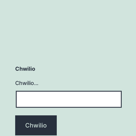
Chwilio
Chwilio…