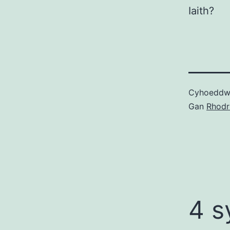
Iaith?
Cyhoedd
Gan
Rhodr
4 s