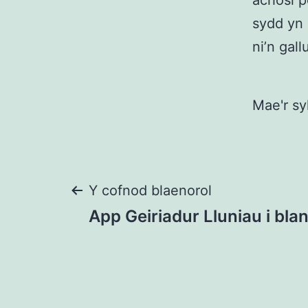
achosi p
sydd yn
ni’n gall
Mae'r sy
Llywio
Y cofnod blaenorol
App Geiriadur Lluniau i blan
cofnod