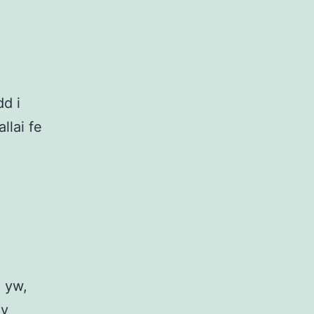
d i
llai fe
 yw,
 y