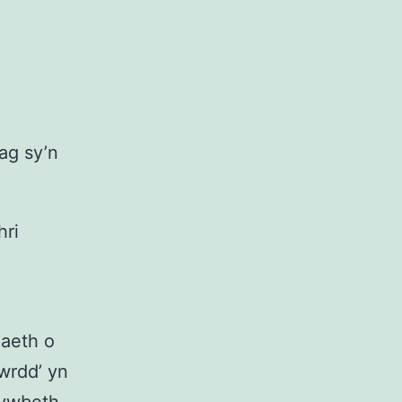
ag sy’n
hri
aeth o
bwrdd’ yn