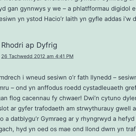
d gan gynnwys y we – a phlatfformau digidol er
esiwn yn ystod Hacio’r Iaith yn gyfle addas i’w 
Rhodri ap Dyfrig
26 Tachwedd 2012 am 4:41 PM
drech i wneud sesiwn o’r fath llynedd – sesi
u – ond yn anffodus roedd cystadleuaeth gref 
an flog cacennau fy chwaer! Dwi’n cytuno dyle
 slot ar gyfer trafodaeth am strwythurauy gwell a
o a datblygu’r Gymraeg ar y rhyngrwyd a hefy
ach, hyd yn oed os mae ond llond dwrn yn traf