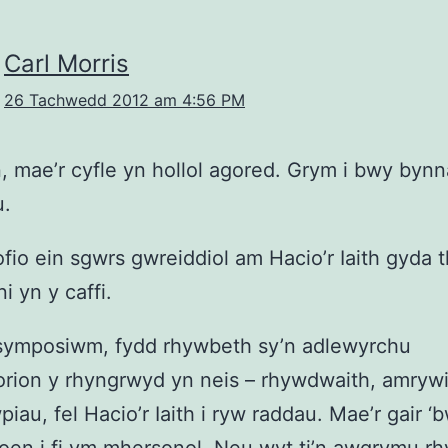
Carl Morris
26 Tachwedd 2012 am 4:56 PM
, mae’r cyfle yn hollol agored. Grym i bwy bynn
.
ofio ein sgwrs gwreiddiol am Hacio’r Iaith gyda t
i yn y caffi.
 symposiwm, fydd rhywbeth sy’n adlewyrchu
rion y rhyngrwyd yn neis – rhywdwaith, amrywi
piau, fel Hacio’r Iaith i ryw raddau. Mae’r gair ‘