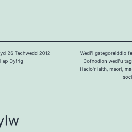
wyd
26 Tachwedd 2012
Wedi'i gategoreiddio f
i ap Dyfrig
Cofnodion wedi'u ta
Hacio'r Iaith
,
maori
,
mao
soci
ylw