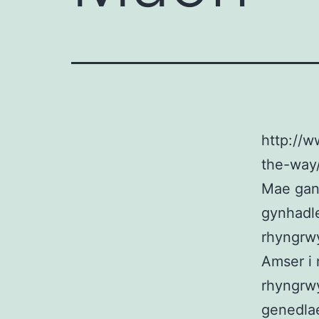
http://w
the-way
Mae ga
gynhadle
rhyngrwy
Amser i 
rhyngrw
genedla