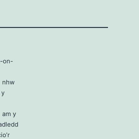
k-on-
n nhw
 y
a am y
adledd
io’r