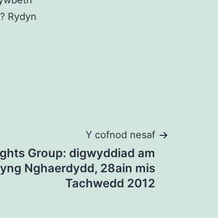
hywbeth
u? Rydyn
Y cofnod nesaf
ghts Group: digwyddiad am
 yng Nghaerdydd, 28ain mis
Tachwedd 2012