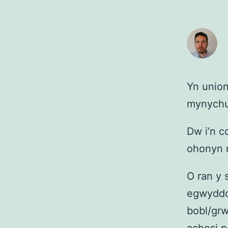
Yn union
mynychu
Dw i’n c
ohonyn n
O ran y
egwyddo
bobl/grw