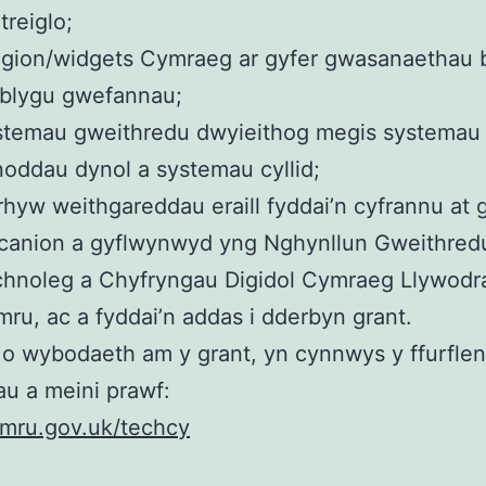
treiglo;
gion/widgets Cymraeg ar gyfer gwasanaethau b
tblygu gwefannau;
stemau gweithredu dwyieithog megis systemau
oddau dynol a systemau cyllid;
hyw weithgareddau eraill fyddai’n cyfrannu at g
canion a gyflwynwyd yng Nghynllun Gweithred
hnoleg a Chyfryngau Digidol Cymraeg Llywodr
ru, ac a fyddai’n addas i dderbyn grant.
o wybodaeth am y grant, yn cynnwys y ffurflen 
au a meini prawf:
ymru.gov.uk/techcy