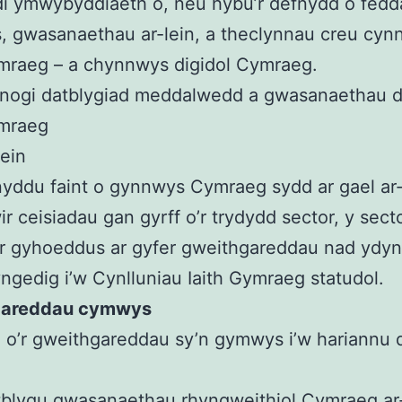
i ymwybyddiaeth o, neu hybu’r defnydd o fedd
, gwasanaethau ar-lein, a theclynnau creu cy
mraeg – a chynnwys digidol Cymraeg.
nogi datblygiad meddalwedd a gwasanaethau d
mraeg
lein
yddu faint o gynnwys Cymraeg sydd ar gael ar-
r ceisiadau gan gyrff o’r trydydd sector, y secto
or gyhoeddus ar gyfer gweithgareddau nad ydyn
ngedig i’w Cynlluniau Iaith Gymraeg statudol.
gareddau cymwys
 o’r gweithgareddau sy’n gymwys i’w hariannu 
blygu gwasanaethau rhyngweithiol Cymraeg ar-