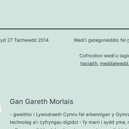
wyd
27 Tachwedd 2014
Wedi'i gategoreiddio fel
Cofnodion wedi'u tag
haciaith
,
meddalwedd
Gan Gareth Morlais
- gweithio i Lywodraeth Cymru fel arbennigwr y Gymr
technoleg a'r cyfryngau digidol - fy marn i sydd yma, 