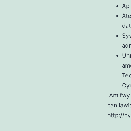
Ap 
Ate
da
Sy
adn
Unr
am
Tec
Cym
Am fwy 
canllawi
http://c