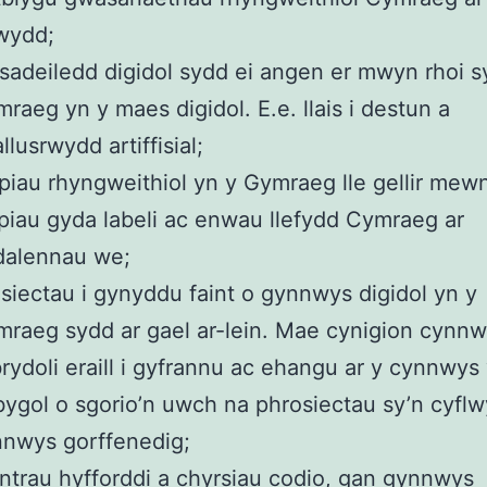
wydd;
isadeiledd digidol sydd ei angen er mwyn rhoi sy
raeg yn y maes digidol. E.e. llais i destun a
llusrwydd artiffisial;
iau rhyngweithiol yn y Gymraeg lle gellir me
iau gyda labeli ac enwau llefydd Cymraeg ar
dalennau we;
siectau i gynyddu faint o gynnwys digidol yn y
raeg sydd ar gael ar-lein. Mae cynigion cynnw
rydoli eraill i gyfrannu ac ehangu ar y cynnwys
ygol o sgorio’n uwch na phrosiectau sy’n cyfl
nwys gorffenedig;
trau hyfforddi a chyrsiau codio, gan gynnwys