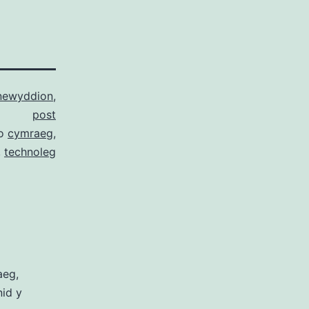
newyddion
,
post
io
cymraeg
,
,
technoleg
aeg,
nid y