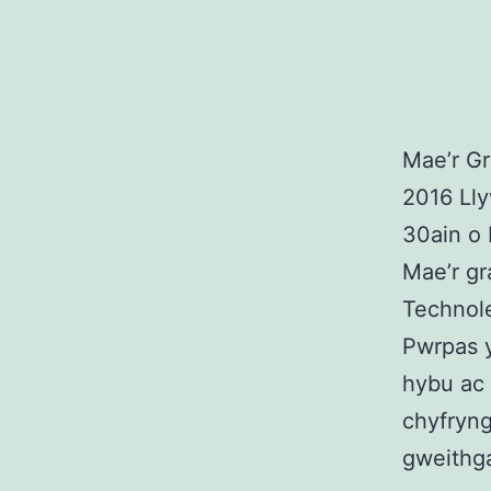
Mae’r G
2016 Lly
30ain o 
Mae’r gr
Technole
Pwrpas 
hybu ac 
chyfryng
gweithg