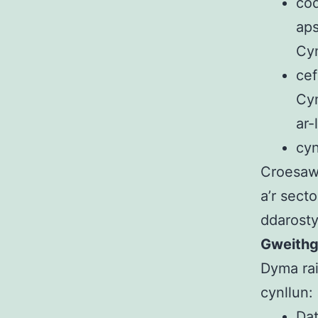
cod
aps
Cy
cef
Cy
ar-
cyn
Croesawi
a’r sect
ddarosty
Gweith
Dyma rai
cynllun:
Dat