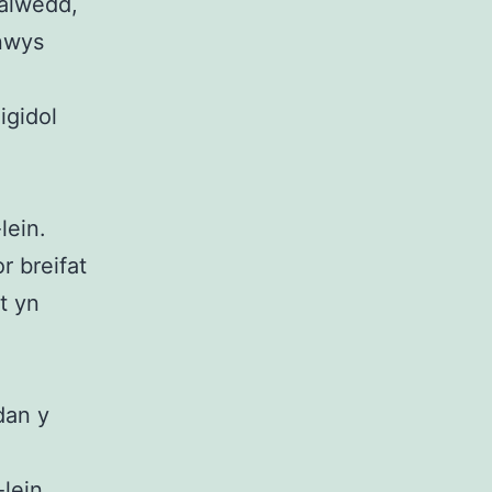
alwedd,
nnwys
igidol
lein.
r breifat
t yn
dan y
lein