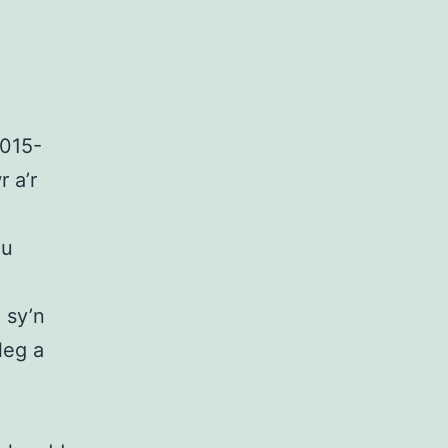
2015-
 a’r
du
 sy’n
leg a