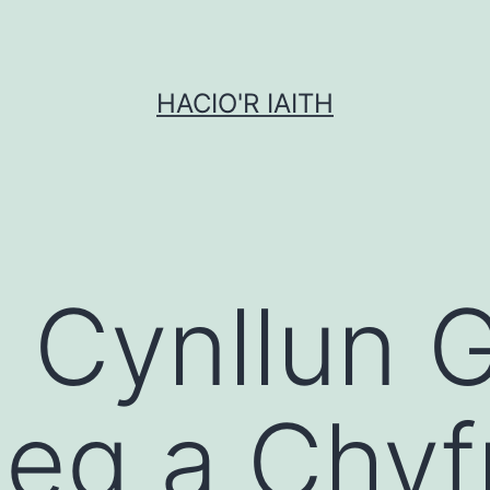
HACIO'R IAITH
: Cynllun 
leg a Chyf