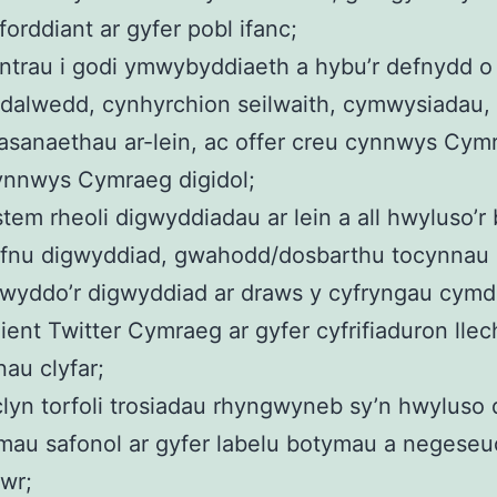
forddiant ar gyfer pobl ifanc;
trau i godi ymwybyddiaeth a hybu’r defnydd o
dalwedd, cynhyrchion seilwaith, cymwysiadau,
sanaethau ar-lein, ac offer creu cynnwys Cym
ynnwys Cymraeg digidol;
tem rheoli digwyddiadau ar lein a all hwyluso’r
efnu digwyddiad, gwahodd/dosbarthu tocynnau 
wyddo’r digwyddiad ar draws y cyfryngau cymde
ient Twitter Cymraeg ar gyfer cyfrifiaduron lle
nau clyfar;
lyn torfoli trosiadau rhyngwyneb sy’n hwyluso
mau safonol ar gyfer labelu botymau a negeseu
wr;