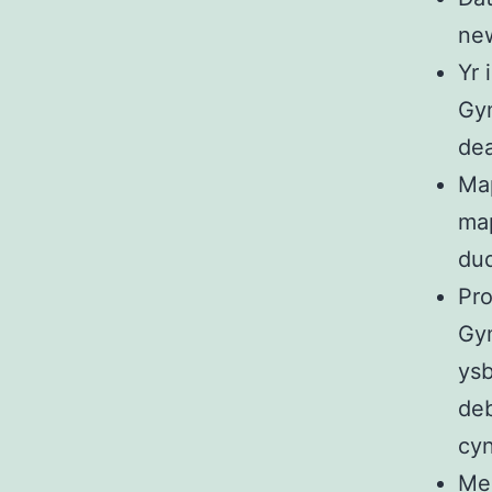
ne
Yr 
Gym
dea
Map
map
du
Pro
Gym
ysb
deb
cyn
Men