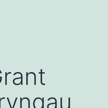
Grant
ryngau