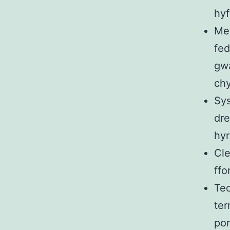
hyf
Men
fed
gwa
ch
Sys
dr
hyr
Cle
ffo
Tec
ter
por