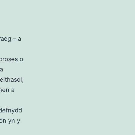
raeg – a
 broses o
a
ithasol;
chen a
 defnydd
on yn y