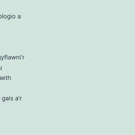
logio a
yflawni’r
u
aeth
gais a’r