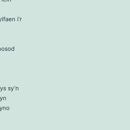
lfaen i’r
wnosod
ys sy’n
 yn
wyno