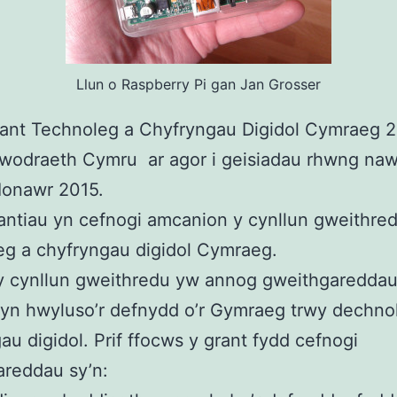
Llun o Raspberry Pi gan Jan Grosser
rant Technoleg a Chyfryngau Digidol Cymraeg 
wodraeth Cymru ar agor i geisiadau rhwng nawr
Ionawr 2015.
antiau yn cefnogi amcanion y cynllun gweithre
g a chyfryngau digidol Cymraeg.
y cynllun gweithredu yw annog gweithgareddau
yn hwyluso’r defnydd o’r Gymraeg trwy dechno
au digidol. Prif ffocws y grant fydd cefnogi
areddau sy’n: