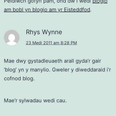
Peidiwch gofyn pam, ond dw i wedi
blogio
am bobl yn blogio am yr Eisteddfod
.
Rhys Wynne
23 Medi 2011 am 8:28 PM
Mae dwy gystadleuaeth arall gyda’r gair
‘blog’ yn y manylio. Gweler y diweddaraid i’r
cofnod blog.
Mae'r sylwadau wedi cau.