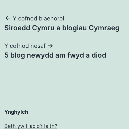
Llywio
Y cofnod blaenorol
Siroedd Cymru a blogiau Cymraeg
cofnod
Y cofnod nesaf
5 blog newydd am fwyd a diod
Ynghylch
Beth yw Hacio’r Iaith?