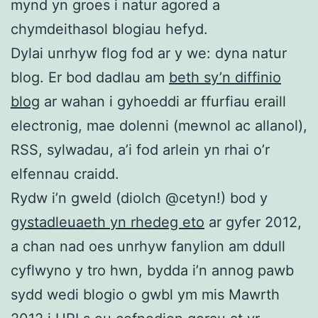
mynd yn groes i natur agored a
chymdeithasol blogiau hefyd.
Dylai unrhyw flog fod ar y we: dyna natur
blog. Er bod dadlau am
beth sy’n diffinio
blog
ar wahan i gyhoeddi ar ffurfiau eraill
electronig, mae dolenni (mewnol ac allanol),
RSS, sylwadau, a’i fod arlein yn rhai o’r
elfennau craidd.
Rydw i’n gweld (diolch @cetyn!) bod y
gystadleuaeth yn rhedeg eto
ar gyfer 2012,
a chan nad oes unrhyw fanylion am ddull
cyflwyno y tro hwn, bydda i’n annog pawb
sydd wedi blogio o gwbl ym mis Mawrth