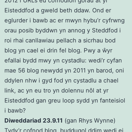
2012 i URLs eu cofnodion gorau at yr
Eisteddfod a gweld beth ddaw. Ond er
eglurder i bawb ac er mwyn hybu’r cyfrwng
orau posib byddwn yn annog y Steddfod i
roi rhai canllawiau pellach a sicrhau bod
blog yn cael ei drin fel blog. Pwy a ŵyr
efallai bydd mwy yn cystadlu: wedi’r cyfan
mae 56 blog newydd yn 2011 yn barod, oni
ddylen nhw i gyd fod yn cystadlu a chael
link, ac yn eu tro yn dolennu nôl at yr
Eisteddfod gan greu loop sydd yn fanteisiol
i bawb?
Diweddariad 23.9.11
(gan Rhys Wynne)
Tydy’r cofnod blog buddugol ddim wedi ei