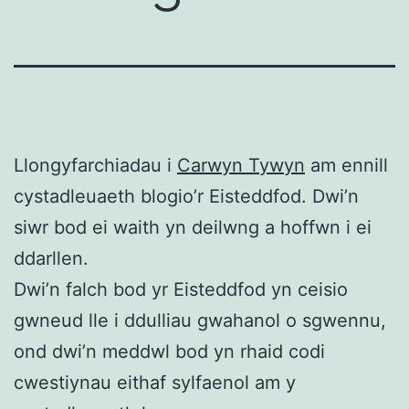
Llongyfarchiadau i
Carwyn Tywyn
am ennill
cystadleuaeth blogio’r Eisteddfod. Dwi’n
siwr bod ei waith yn deilwng a hoffwn i ei
ddarllen.
Dwi’n falch bod yr Eisteddfod yn ceisio
gwneud lle i ddulliau gwahanol o sgwennu,
ond dwi’n meddwl bod yn rhaid codi
cwestiynau eithaf sylfaenol am y