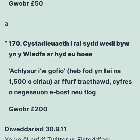
Gwobr £50
a
170. Cystadleuaeth i rai sydd wedi byw
yn y Wladfa ar hyd eu hoes
‘Achlysur i’w gofio’ (heb fod yn llai na
1,500 o eiriau) ar ffurf traethawd, cyfres
o negeseuon e-bost neu flog
Gwobr £200
Diweddariad 30.9.11
Yn yn ôl
cyfrif Twitter yr Eisteddfod
: