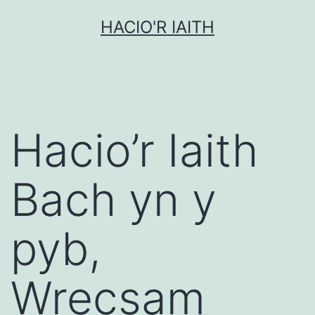
Mynd
HACIO'R IAITH
i'r
cynnwys
Hacio’r Iaith
Bach yn y
pyb,
Wrecsam