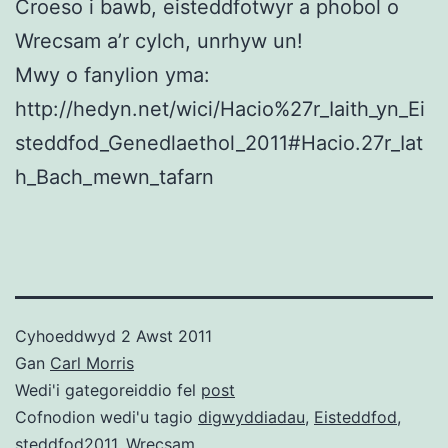
Croeso i bawb, eisteddfotwyr a phobol o
Wrecsam a’r cylch, unrhyw un!
Mwy o fanylion yma:
http://hedyn.net/wici/Hacio%27r_Iaith_yn_Ei
steddfod_Genedlaethol_2011#Hacio.27r_Iat
h_Bach_mewn_tafarn
Cyhoeddwyd
2 Awst 2011
Gan
Carl Morris
Wedi'i gategoreiddio fel
post
Cofnodion wedi'u tagio
digwyddiadau
,
Eisteddfod
,
steddfod2011
,
Wrecsam