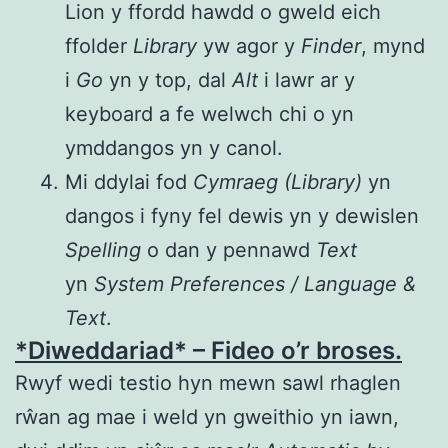
Lion y ffordd hawdd o gweld eich
ffolder
Library
yw agor y
Finder
, mynd
i
Go
yn y top, dal
Alt
i lawr ar y
keyboard a fe welwch chi o yn
ymddangos yn y canol.
Mi ddylai fod
Cymraeg (Library)
yn
dangos i fyny fel dewis yn y dewislen
Spelling
o dan y pennawd
Text
yn
System Preferences / Language &
Text
.
*Diweddariad* – Fideo o’r broses.
Rwyf wedi testio hyn mewn sawl rhaglen
rŵan ag mae i weld yn gweithio yn iawn,