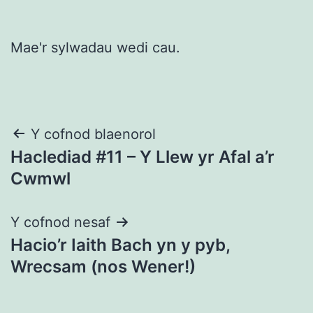
Mae'r sylwadau wedi cau.
Llywio
Y cofnod blaenorol
Haclediad #11 – Y Llew yr Afal a’r
cofnod
Cwmwl
Y cofnod nesaf
Hacio’r Iaith Bach yn y pyb,
Wrecsam (nos Wener!)