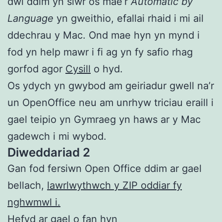
dwi ddim yn siŵr os mae’r
Automatic by
Language
yn gweithio, efallai rhaid i mi ail
ddechrau y Mac. Ond mae hyn yn mynd i
fod yn help mawr i fi ag yn fy safio rhag
gorfod agor
Cysill
o hyd.
Os ydych yn gwybod am geiriadur gwell na’r
un OpenOffice neu am unrhyw triciau eraill i
gael teipio yn Gymraeg yn haws ar y Mac
gadewch i mi wybod.
Diweddariad 2
Gan fod fersiwn Open Office ddim ar gael
bellach,
lawrlwythwch y ZIP oddiar fy
nghwmwl i.
Hefyd ar gael o
fan hyn