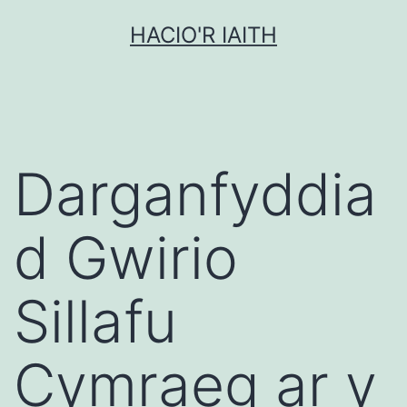
Mynd
HACIO'R IAITH
i'r
cynnwys
Darganfyddia
d Gwirio
Sillafu
Cymraeg ar y