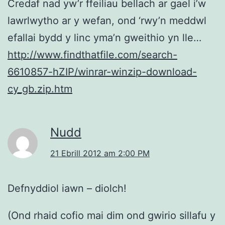
Credaf nad yw’r ffeiliau bellach ar gael i’w
lawrlwytho ar y wefan, ond ‘rwy’n meddwl
efallai bydd y linc yma’n gweithio yn lle…
http://www.findthatfile.com/search-
6610857-hZIP/winrar-winzip-download-
cy_gb.zip.htm
Nudd
21 Ebrill 2012 am 2:00 PM
Defnyddiol iawn – diolch!
(Ond rhaid cofio mai dim ond gwirio sillafu y