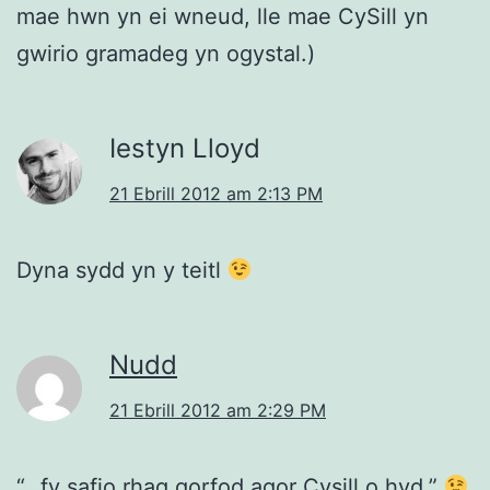
mae hwn yn ei wneud, lle mae CySill yn
gwirio gramadeg yn ogystal.)
Iestyn Lloyd
21 Ebrill 2012 am 2:13 PM
Dyna sydd yn y teitl
Nudd
21 Ebrill 2012 am 2:29 PM
“…fy safio rhag gorfod agor Cysill o hyd.”