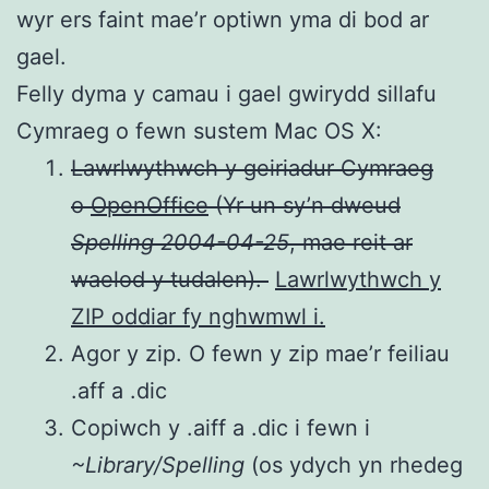
wyr ers faint mae’r optiwn yma di bod ar
gael.
Felly dyma y camau i gael gwirydd sillafu
Cymraeg o fewn sustem Mac OS X:
Lawrlwythwch y geiriadur Cymraeg
o
OpenOffice
(Yr un sy’n dweud
Spelling 2004-04-25
, mae reit ar
waelod y tudalen).
Lawrlwythwch y
ZIP oddiar fy nghwmwl i.
Agor y zip. O fewn y zip mae’r feiliau
.aff a .dic
Copiwch y .aiff a .dic i fewn i
~Library/Spelling
(os ydych yn rhedeg