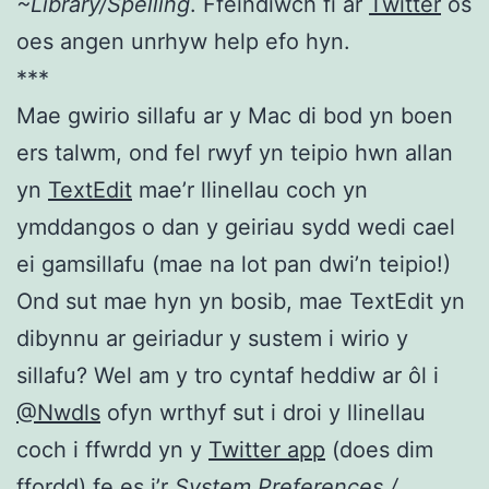
~Library/Spelling
. Ffeindiwch fi ar
Twitter
os
oes angen unrhyw help efo hyn.
***
Mae gwirio sillafu ar y Mac di bod yn boen
ers talwm, ond fel rwyf yn teipio hwn allan
yn
TextEdit
mae’r llinellau coch yn
ymddangos o dan y geiriau sydd wedi cael
ei gamsillafu (mae na lot pan dwi’n teipio!)
Ond sut mae hyn yn bosib, mae TextEdit yn
dibynnu ar geiriadur y sustem i wirio y
sillafu? Wel am y tro cyntaf heddiw ar ôl i
@Nwdls
ofyn wrthyf sut i droi y llinellau
coch i ffwrdd yn y
Twitter app
(does dim
ffordd) fe es i’r
System Preferences /