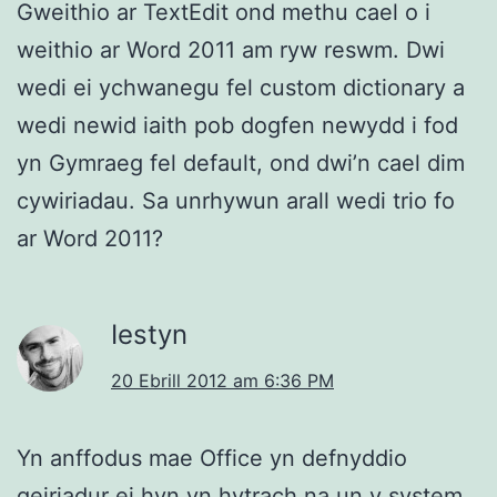
Gweithio ar TextEdit ond methu cael o i
weithio ar Word 2011 am ryw reswm. Dwi
wedi ei ychwanegu fel custom dictionary a
wedi newid iaith pob dogfen newydd i fod
yn Gymraeg fel default, ond dwi’n cael dim
cywiriadau. Sa unrhywun arall wedi trio fo
ar Word 2011?
Iestyn
20 Ebrill 2012 am 6:36 PM
Yn anffodus mae Office yn defnyddio
geiriadur ei hyn yn hytrach na un y system.