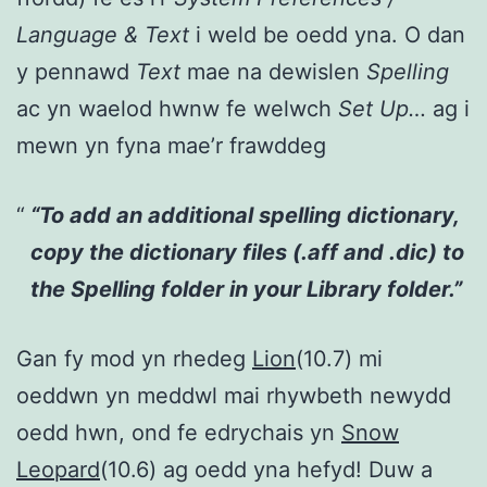
Language & Text
i weld be oedd yna. O dan
y pennawd
Text
mae na dewislen
Spelling
ac yn waelod hwnw fe welwch
Set Up…
ag i
mewn yn fyna mae’r frawddeg
“To add an additional spelling dictionary,
copy the dictionary files (.aff and .dic) to
the Spelling folder in your Library folder.”
Gan fy mod yn rhedeg
Lion
(10.7) mi
oeddwn yn meddwl mai rhywbeth newydd
oedd hwn, ond fe edrychais yn
Snow
Leopard
(10.6) ag oedd yna hefyd! Duw a