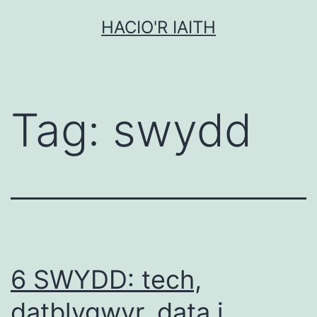
Mynd
HACIO'R IAITH
i'r
cynnwys
Tag:
swydd
6 SWYDD: tech,
datblygwyr, data i