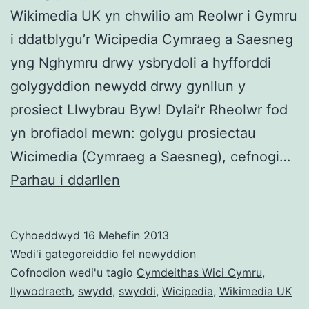
Wikimedia UK yn chwilio am Reolwr i Gymru
i ddatblygu’r Wicipedia Cymraeg a Saesneg
yng Nghymru drwy ysbrydoli a hyfforddi
golygyddion newydd drwy gynllun y
prosiect Llwybrau Byw! Dylai’r Rheolwr fod
yn brofiadol mewn: golygu prosiectau
Wicimedia (Cymraeg a Saesneg), cefnogi…
SWYDD:
Parhau i ddarllen
Rheolwr
i
Cyhoeddwyd
16 Mehefin 2013
Gymru
Wedi'i gategoreiddio fel
newyddion
(Prosiect
Cofnodion wedi'u tagio
Cymdeithas Wici Cymru
,
llywodraeth
,
swydd
,
swyddi
,
Wicipedia
,
Wikimedia UK
Wicipedia)