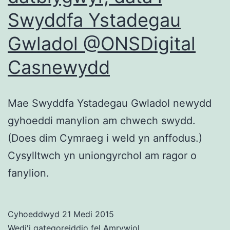
Swyddfa Ystadegau
Gwladol @ONSDigital
Casnewydd
Mae Swyddfa Ystadegau Gwladol newydd
gyhoeddi manylion am chwech swydd.
(Does dim Cymraeg i weld yn anffodus.)
Cysylltwch yn uniongyrchol am ragor o
fanylion.
Cyhoeddwyd
21 Medi 2015
Wedi'i gategoreiddio fel
Amrywiol