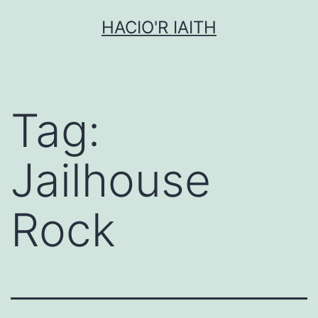
Mynd
HACIO'R IAITH
i'r
cynnwys
Tag:
Jailhouse
Rock