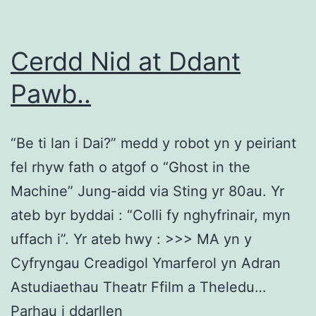
Cerdd Nid at Ddant
Pawb..
“Be ti lan i Dai?” medd y robot yn y peiriant
fel rhyw fath o atgof o “Ghost in the
Machine” Jung-aidd via Sting yr 80au. Yr
ateb byr byddai : “Colli fy nghyfrinair, myn
uffach i”. Yr ateb hwy : >>> MA yn y
Cyfryngau Creadigol Ymarferol yn Adran
Astudiaethau Theatr Ffilm a Theledu…
Cerdd
Parhau i ddarllen