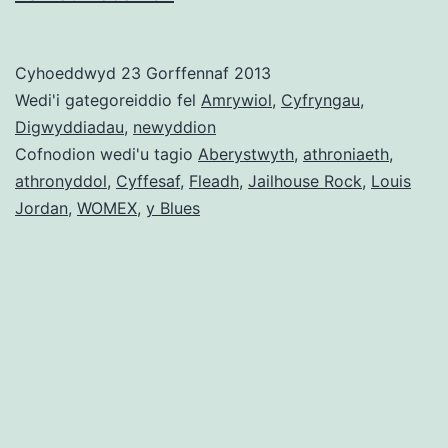
Nid
at
Cyhoeddwyd
23 Gorffennaf 2013
Ddant
Wedi'i gategoreiddio fel
Amrywiol
,
Cyfryngau
,
Pawb..
Digwyddiadau
,
newyddion
Cofnodion wedi'u tagio
Aberystwyth
,
athroniaeth
,
athronyddol
,
Cyffesaf
,
Fleadh
,
Jailhouse Rock
,
Louis
Jordan
,
WOMEX
,
y Blues