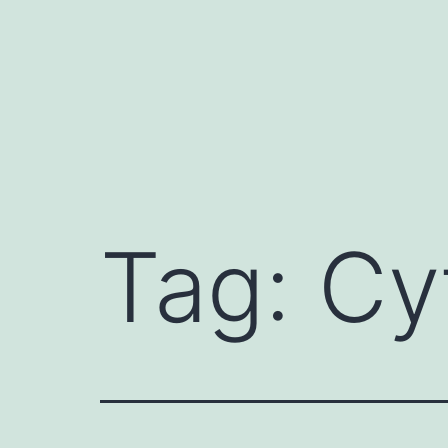
Mynd
i'r
cynnwys
Tag:
Cy