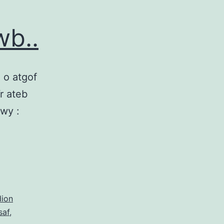
wb..
h o atgof
r ateb
hwy :
Cerdd
Nid
at
Ddant
ion
Pawb..
saf
,