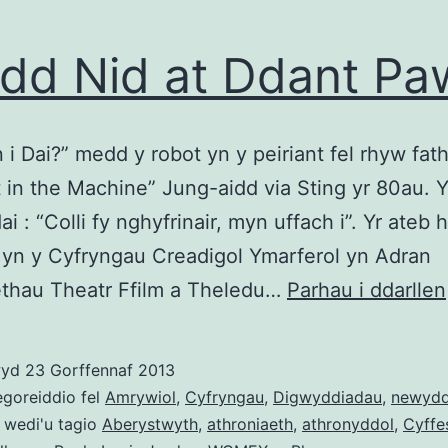
dd Nid at Ddant Pa
n i Dai?” medd y robot yn y peiriant fel rhyw fat
 in the Machine” Jung-aidd via Sting yr 80au. Y
i : “Colli fy nghyfrinair, myn uffach i”. Yr ateb 
yn y Cyfryngau Creadigol Ymarferol yn Adran
ethau Theatr Ffilm a Theledu…
Parhau i ddarllen
wyd
23 Gorffennaf 2013
egoreiddio fel
Amrywiol
,
Cyfryngau
,
Digwyddiadau
,
newydd
 wedi'u tagio
Aberystwyth
,
athroniaeth
,
athronyddol
,
Cyffe