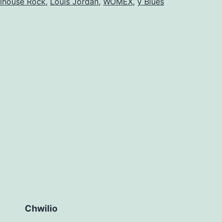
ilhouse Rock
,
Louis Jordan
,
WOMEX
,
y Blues
Chwilio