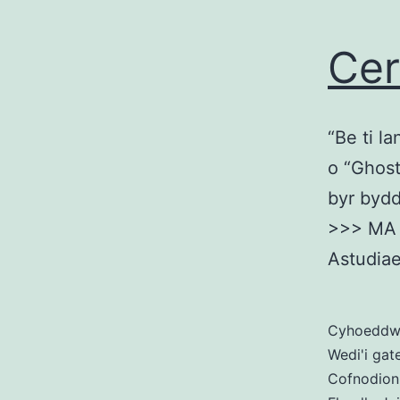
Cer
“Be ti la
o “Ghost
byr bydda
>>> MA 
Astudia
Cyhoedd
Wedi'i gat
Cofnodion