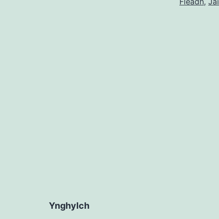
Fleadh
,
Ja
Ynghylch