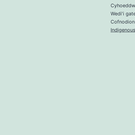
Cyhoedd
Wedi'i gat
Cofnodion
Indigenou