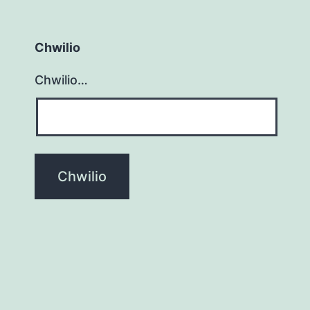
Chwilio
Chwilio…