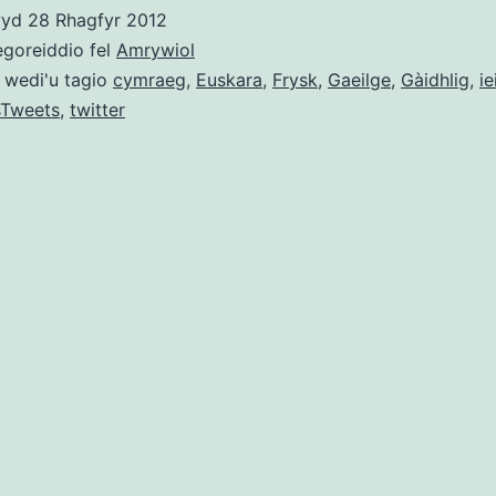
indigenoustweets.com
wyd
28 Rhagfyr 2012
egoreiddio fel
Amrywiol
 wedi'u tagio
cymraeg
,
Euskara
,
Frysk
,
Gaeilge
,
Gàidhlig
,
i
sTweets
,
twitter