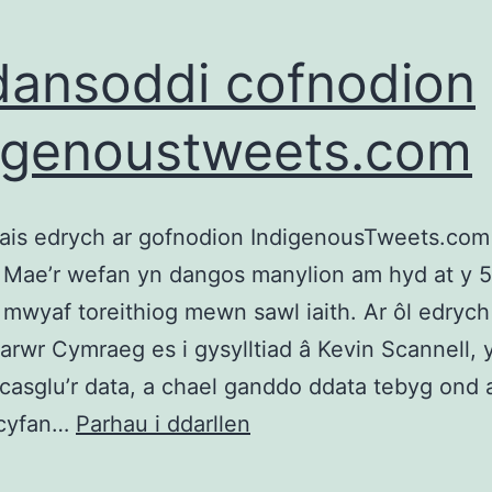
ansoddi cofnodion
igenoustweets.com
ais edrych ar gofnodion IndigenousTweets.com
 Mae’r wefan yn dangos manylion am hyd at y 
 mwyaf toreithiog mewn sawl iaith. Ar ôl edrych
arwr Cymraeg es i gysylltiad â Kevin Scannell, 
casglu’r data, a chael ganddo ddata tebyg ond a
Dadansoddi
 cyfan…
Parhau i ddarllen
cofnodion