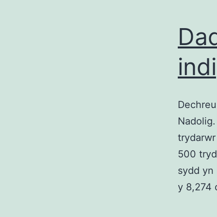
Dad
ind
Dechreu
Nadolig.
trydarwr
500 tryd
sydd yn 
y 8,274