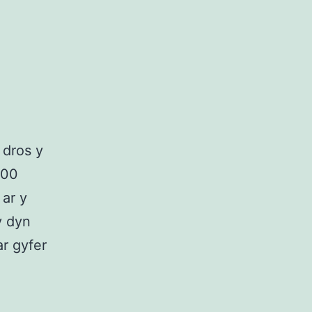
 dros y
500
 ar y
y dyn
r gyfer