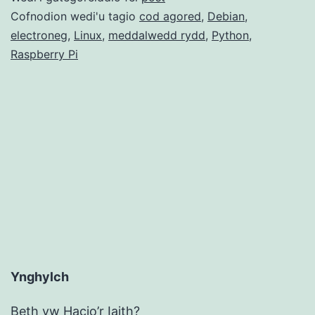
Cofnodion wedi'u tagio
cod agored
,
Debian
,
electroneg
,
Linux
,
meddalwedd rydd
,
Python
,
Raspberry Pi
Ynghylch
Beth yw Hacio’r Iaith?