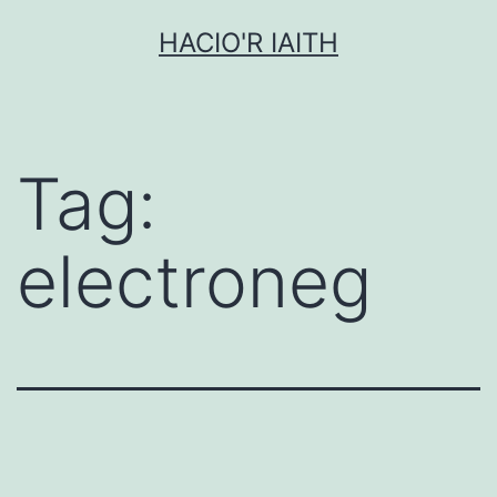
Mynd
HACIO'R IAITH
i'r
cynnwys
Tag:
electroneg