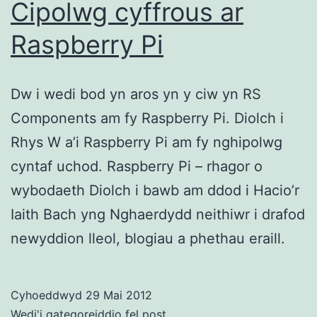
Cipolwg cyffrous ar
Raspberry Pi
Dw i wedi bod yn aros yn y ciw yn RS
Components am fy Raspberry Pi. Diolch i
Rhys W a’i Raspberry Pi am fy nghipolwg
cyntaf uchod. Raspberry Pi – rhagor o
wybodaeth Diolch i bawb am ddod i Hacio’r
Iaith Bach yng Nghaerdydd neithiwr i drafod
newyddion lleol, blogiau a phethau eraill.
Cyhoeddwyd
29 Mai 2012
Wedi'i gategoreiddio fel
post