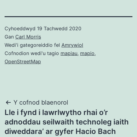
Cyhoeddwyd
19 Tachwedd 2020
Gan
Carl Morris
Wedi'i gategoreiddio fel
Amrywiol
Cofnodion wedi'u tagio
mapiau
,
mapio
,
OpenStreetMap
Llywio
Y cofnod blaenorol
Lle i fynd i lawrlwytho rhai o’r
cofnod
adnoddau seilwaith technoleg iaith
diweddara’ ar gyfer Hacio Bach