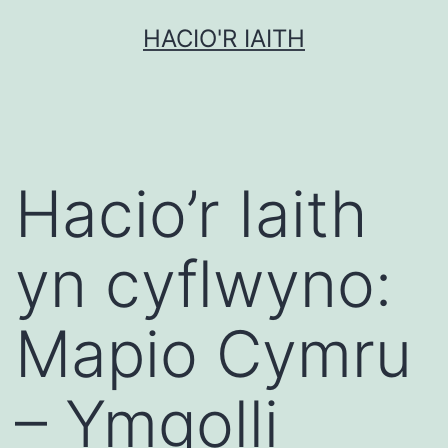
Mynd
HACIO'R IAITH
i'r
cynnwys
Hacio’r Iaith
yn cyflwyno:
Mapio Cymru
– Ymgolli