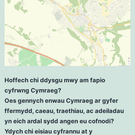
Hoffech chi ddysgu mwy am fapio
cyfrwng Cymraeg?
Oes gennych enwau Cymraeg ar gyfer
ffermydd, caeau, traethiau, ac adeiladau
yn eich ardal sydd angen eu cofnodi?
Ydych chi eisiau cyfrannu at y