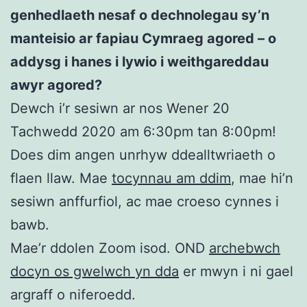
genhedlaeth nesaf o dechnolegau sy’n
manteisio ar fapiau Cymraeg agored – o
addysg i hanes i lywio i weithgareddau
awyr agored?
Dewch i’r sesiwn ar nos Wener 20
Tachwedd 2020 am 6:30pm tan 8:00pm!
Does dim angen unrhyw ddealltwriaeth o
flaen llaw. Mae
tocynnau am ddim
, mae hi’n
sesiwn anffurfiol, ac mae croeso cynnes i
bawb.
Mae’r ddolen Zoom isod. OND
archebwch
docyn os gwelwch yn dda
er mwyn i ni gael
argraff o niferoedd.