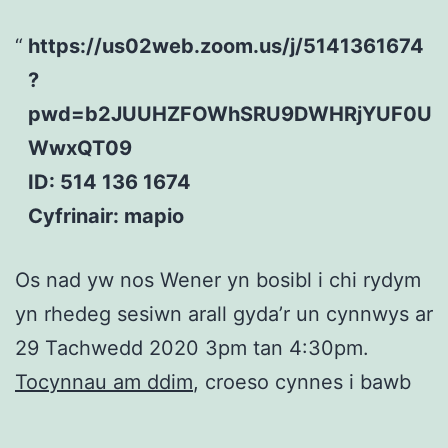
https://us02web.zoom.us/j/5141361674
?
pwd=b2JUUHZFOWhSRU9DWHRjYUF0U
WwxQT09
ID: 514 136 1674
Cyfrinair: mapio
Os nad yw nos Wener yn bosibl i chi rydym
yn rhedeg sesiwn arall gyda’r un cynnwys ar
29 Tachwedd 2020 3pm tan 4:30pm.
Tocynnau am ddim
, croeso cynnes i bawb