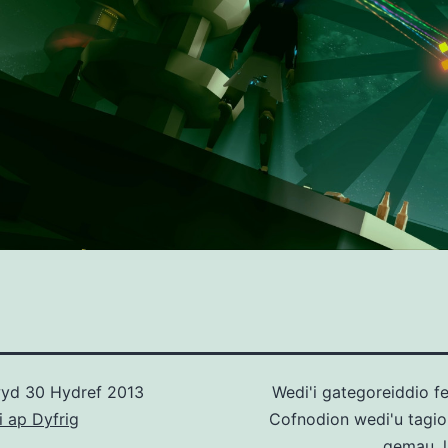
wyd
30 Hydref 2013
Wedi'i gategoreiddio f
i ap Dyfrig
Cofnodion wedi'u tagi
gemau
,