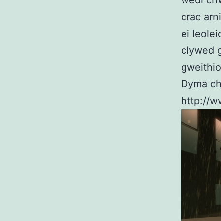
wedi ch
crac arn
ei leole
clywed 
gweithi
Dyma chy
http://w