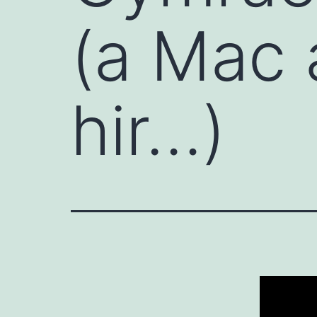
(a Mac 
hir…)