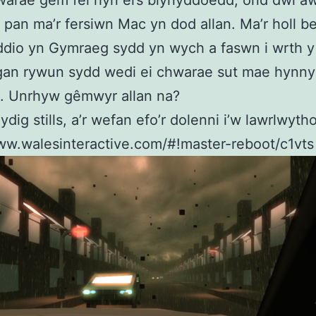
warae gêm fel hyn ers blynyddoedd, ond dwi aw
i pan ma’r fersiwn Mac yn dod allan. Ma’r holl b
iddio yn Gymraeg sydd yn wych a faswn i wrth 
gan rywun sydd wedi ei chwarae sut mae hynny
o. Unrhyw gêmwyr allan na?
dig stills, a’r wefan efo’r dolenni i’w lawrlwytho
ww.walesinteractive.com/#!master-reboot/c1vts