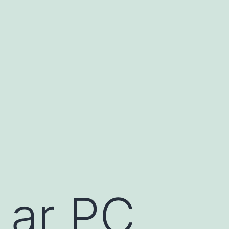
ar PC