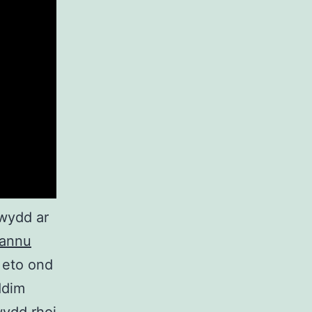
wydd ar
iannu
 eto ond
ddim