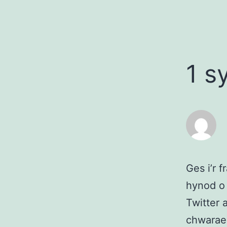
1 s
Ges i’r 
hynod o 
Twitter
chwarae 