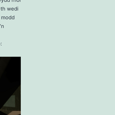
ydd rhoi
eth wedi
y modd
’n
: