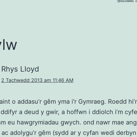
ylw
Rhys Lloyd
2 Tachwedd 2013 am 11:46 AM
fraint o addasu’r gêm yma i’r Gymraeg. Roedd hi’
ddifyr a deud y gwir, a hoffwn i ddiolch i’m cyfei
 am eu hawgrymiadau gwych. ond nawr mae ange
ac adolygu’r gêm (sydd ar y cyfan wedi derbyn