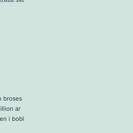
n broses
llion ar
n i bobl