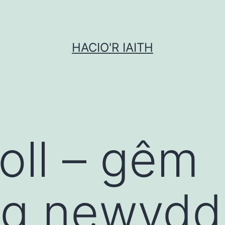
HACIO'R IAITH
oll – gêm
g newydd 