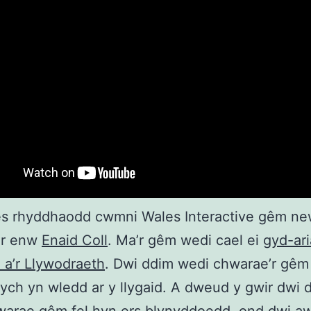
s rhyddhaodd cwmni Wales Interactive gêm ne
’r enw
Enaid Coll
. Ma’r gêm wedi cael ei
gyd-ar
a’r Llywodraeth
. Dwi ddim wedi chwarae’r gêm
ych yn wledd ar y llygaid. A dweud y gwir dwi 