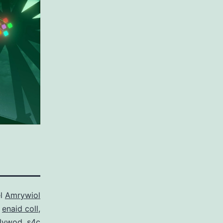
el
Amrywiol
o
enaid coll
,
llywod
,
s4c