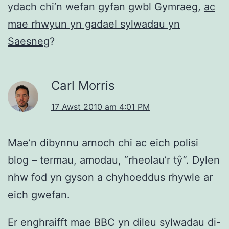
ydach chi’n wefan gyfan gwbl Gymraeg,
ac
mae rhwyun yn gadael sylwadau yn
Saesneg
?
Carl Morris
17 Awst 2010 am 4:01 PM
Mae’n dibynnu arnoch chi ac eich polisi
blog – termau, amodau, “rheolau’r tŷ”. Dylen
nhw fod yn gyson a chyhoeddus rhywle ar
eich gwefan.
Er enghraifft mae BBC yn dileu sylwadau di-