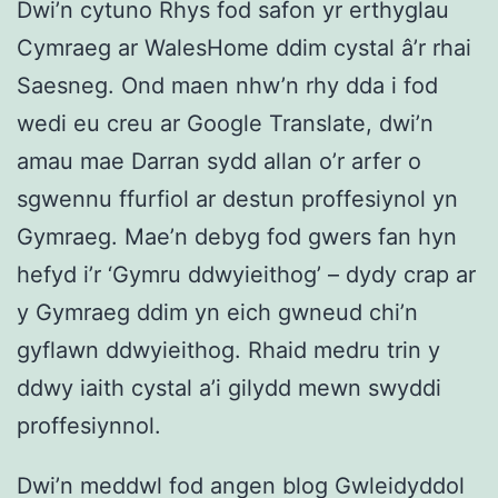
Dwi’n cytuno Rhys fod safon yr erthyglau
Cymraeg ar WalesHome ddim cystal â’r rhai
Saesneg. Ond maen nhw’n rhy dda i fod
wedi eu creu ar Google Translate, dwi’n
amau mae Darran sydd allan o’r arfer o
sgwennu ffurfiol ar destun proffesiynol yn
Gymraeg. Mae’n debyg fod gwers fan hyn
hefyd i’r ‘Gymru ddwyieithog’ – dydy crap ar
y Gymraeg ddim yn eich gwneud chi’n
gyflawn ddwyieithog. Rhaid medru trin y
ddwy iaith cystal a’i gilydd mewn swyddi
proffesiynnol.
Dwi’n meddwl fod angen blog Gwleidyddol