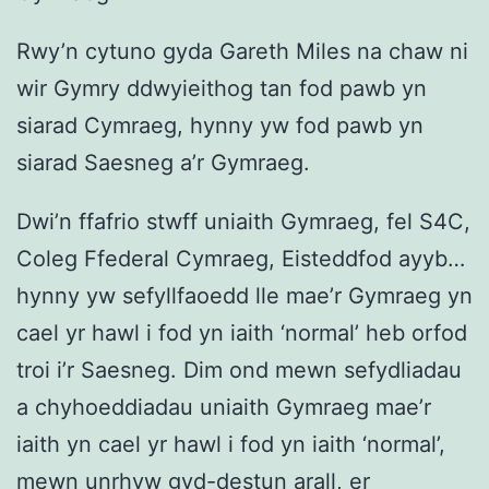
Rwy’n cytuno gyda Gareth Miles na chaw ni
wir Gymry ddwyieithog tan fod pawb yn
siarad Cymraeg, hynny yw fod pawb yn
siarad Saesneg a’r Gymraeg.
Dwi’n ffafrio stwff uniaith Gymraeg, fel S4C,
Coleg Ffederal Cymraeg, Eisteddfod ayyb…
hynny yw sefyllfaoedd lle mae’r Gymraeg yn
cael yr hawl i fod yn iaith ‘normal’ heb orfod
troi i’r Saesneg. Dim ond mewn sefydliadau
a chyhoeddiadau uniaith Gymraeg mae’r
iaith yn cael yr hawl i fod yn iaith ‘normal’,
mewn unrhyw gyd-destun arall, er