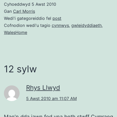
Cyhoeddwyd
5 Awst 2010
Gan
Carl Morris
Wedi'i gategoreiddio fel
post
Cofnodion wedi'u tagio
cynnwys
,
gwleidyddiaeth
,
WalesHome
12 sylw
Rhys Llwyd
5 Awst 2010 am 11:07 AM
Mae’n dda iawn fod yna beth stwff Cymraeg