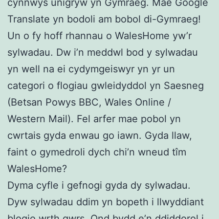
cynnwys unigryw yn Gymraeg. Mae Google
Translate yn bodoli am bobol di-Gymraeg!
Un o fy hoff rhannau o WalesHome yw’r
sylwadau. Dw i’n meddwl bod y sylwadau
yn well na ei cydymgeiswyr yn yr un
categori o flogiau gwleidyddol yn Saesneg
(Betsan Powys BBC, Wales Online /
Western Mail). Fel arfer mae pobol yn
cwrtais gyda enwau go iawn. Gyda llaw,
faint o gymedroli dych chi’n wneud tîm
WalesHome?
Dyma cyfle i gefnogi gyda dy sylwadau.
Dyw sylwadau ddim yn bopeth i llwyddiant
blogio wrth gwrs. Ond bydd e’n ddiddorol i