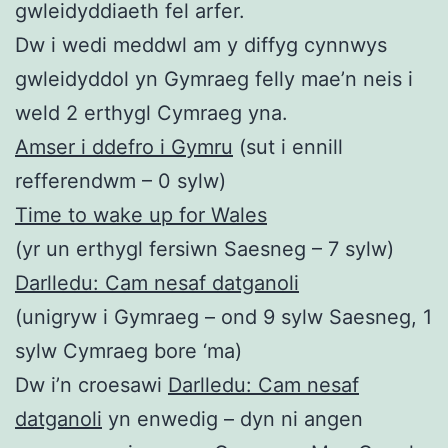
gwleidyddiaeth fel arfer.
Dw i wedi meddwl am y diffyg cynnwys
gwleidyddol yn Gymraeg felly mae’n neis i
weld 2 erthygl Cymraeg yna.
Amser i ddefro i Gymru
(sut i ennill
refferendwm – 0 sylw)
Time to wake up for Wales
(yr un erthygl fersiwn Saesneg – 7 sylw)
Darlledu: Cam nesaf datganoli
(unigryw i Gymraeg – ond 9 sylw Saesneg, 1
sylw Cymraeg bore ‘ma)
Dw i’n croesawi
Darlledu: Cam nesaf
datganoli
yn enwedig – dyn ni angen