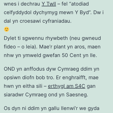
wnes i dechrau
Y Twll
– fel “atodiad
celfyddydol dychymyg mewn Y Byd”. Dw i
dal yn croesawi cyfraniadau.
Dylet ti sgwennu rhywbeth (neu gwneud
fideo – o leia). Mae’r plant yn aros, maen
nhw yn ymweld gwefan 50 Cent yn lle.
OND yn anffodus dyw Cymraeg ddim yn
opsiwn diofn bob tro. Er enghraifft, mae
hwn yn eitha sili –
erthygl am S4C
gan
siaradwr Cymraeg ond yn Saesneg.
Os dyn ni ddim yn gallu llenwi’r we gyda