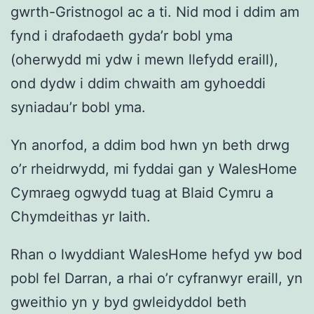
gwrth-Gristnogol ac a ti. Nid mod i ddim am
fynd i drafodaeth gyda’r bobl yma
(oherwydd mi ydw i mewn llefydd eraill),
ond dydw i ddim chwaith am gyhoeddi
syniadau’r bobl yma.
Yn anorfod, a ddim bod hwn yn beth drwg
o’r rheidrwydd, mi fyddai gan y WalesHome
Cymraeg ogwydd tuag at Blaid Cymru a
Chymdeithas yr Iaith.
Rhan o lwyddiant WalesHome hefyd yw bod
pobl fel Darran, a rhai o’r cyfranwyr eraill, yn
gweithio yn y byd gwleidyddol beth