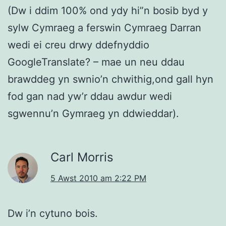
(Dw i ddim 100% ond ydy hi”n bosib byd y
sylw Cymraeg a ferswin Cymraeg Darran
wedi ei creu drwy ddefnyddio
GoogleTranslate? – mae un neu ddau
brawddeg yn swnio’n chwithig,ond gall hyn
fod gan nad yw’r ddau awdur wedi
sgwennu’n Gymraeg yn ddwieddar).
Carl Morris
5 Awst 2010 am 2:22 PM
Dw i’n cytuno bois.