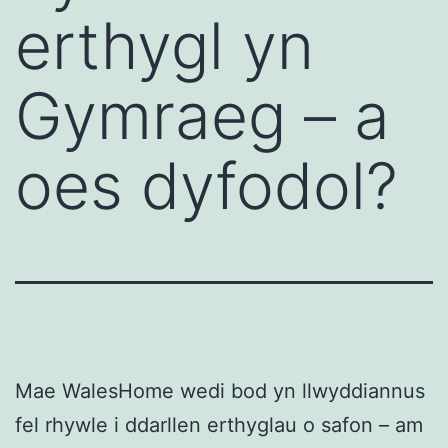
erthygl yn
Gymraeg – a
oes dyfodol?
Mae WalesHome wedi bod yn llwyddiannus
fel rhywle i ddarllen erthyglau o safon – am