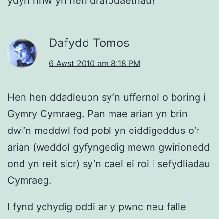
ydyn nhw yn hen drafodaethau?
Dafydd Tomos
6 Awst 2010 am 8:18 PM
Hen hen ddadleuon sy’n uffernol o boring i
Gymry Cymraeg. Pan mae arian yn brin
dwi’n meddwl fod pobl yn eiddigeddus o’r
arian (weddol gyfyngedig mewn gwirionedd
ond yn reit sicr) sy’n cael ei roi i sefydliadau
Cymraeg.
I fynd ychydig oddi ar y pwnc neu falle