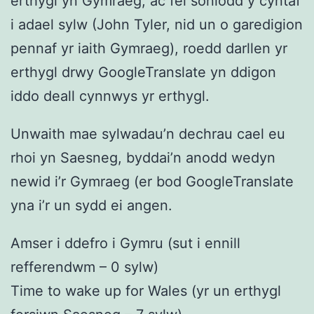
erthygl yn Gymraeg, ac fel soniodd y cyntaf
i adael sylw (John Tyler, nid un o garedigion
pennaf yr iaith Gymraeg), roedd darllen yr
erthygl drwy GoogleTranslate yn ddigon
iddo deall cynnwys yr erthygl.
Unwaith mae sylwadau’n dechrau cael eu
rhoi yn Saesneg, byddai’n anodd wedyn
newid i’r Gymraeg (er bod GoogleTranslate
yna i’r un sydd ei angen.
Amser i ddefro i Gymru (sut i ennill
refferendwm – 0 sylw)
Time to wake up for Wales (yr un erthygl