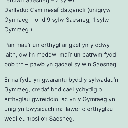
fersiwn Saesneg – 7 sylw)
Darlledu: Cam nesaf datganoli (unigryw i
Gymraeg – ond 9 sylw Saesneg, 1 sylw
Cymraeg )
Pan mae’r un erthygl ar gael yn y ddwy
iaith, dw i’n meddwl mai’r un patrwm fydd
bob tro – pawb yn gadael sylw’n Saesneg.
Er na fydd yn gwarantu bydd y sylwadau’n
Gymraeg, credaf bod cael ychydig o
erthyglau gwreiddiol ac yn y Gymraeg yn
unig yn bwysicach na llawer o erthyglau
wedi eu trosi o’r Saesneg.