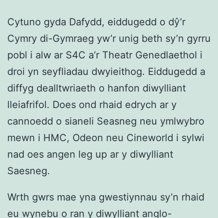
Cytuno gyda Dafydd, eiddugedd o dŷ’r
Cymry di-Gymraeg yw’r unig beth sy’n gyrru
pobl i alw ar S4C a’r Theatr Genedlaethol i
droi yn seyfliadau dwyieithog. Eiddugedd a
diffyg dealltwriaeth o hanfon diwylliant
lleiafrifol. Does ond rhaid edrych ar y
cannoedd o sianeli Seasneg neu ymlwybro
mewn i HMC, Odeon neu Cineworld i sylwi
nad oes angen leg up ar y diwylliant
Saesneg.
Wrth gwrs mae yna gwestiynnau sy’n rhaid
eu wynebu o ran y diwylliant anglo-