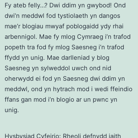
Fy ateb felly…? Dwi ddim yn gwybod! Ond
dwi’n meddwl fod tystiolaeth yn dangos
mae’r blogiau mwyaf poblogaidd ydy rhai
arbennigol. Mae fy mlog Cymraeg i’n trafod
popeth tra fod fy mlog Saesneg i’n trafod
ffydd yn unig. Mae darlleniad y blog
Saesneg yn sylweddol uwch ond nid
oherwydd ei fod yn Saesneg dwi ddim yn
meddwl, ond yn hytrach mod i wedi ffeindio
ffans gan mod i’n blogio ar un pwnc yn
unig.
Hysbysiad Cyfeirio:
Rheoli defnydd iaith