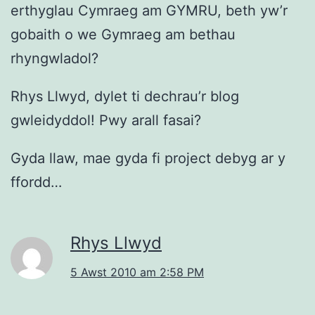
erthyglau Cymraeg am GYMRU, beth yw’r
gobaith o we Gymraeg am bethau
rhyngwladol?
Rhys Llwyd, dylet ti dechrau’r blog
gwleidyddol! Pwy arall fasai?
Gyda llaw, mae gyda fi project debyg ar y
ffordd…
Rhys Llwyd
5 Awst 2010 am 2:58 PM