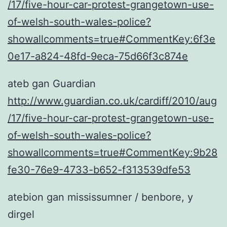
/17/five-hour-car-protest-grangetown-use-
of-welsh-south-wales-police?
showallcomments=true#CommentKey:6f3e
0e17-a824-48fd-9eca-75d66f3c874e
ateb gan Guardian
http://www.guardian.co.uk/cardiff/2010/aug
/17/five-hour-car-protest-grangetown-use-
of-welsh-south-wales-police?
showallcomments=true#CommentKey:9b28
fe30-76e9-4733-b652-f313539dfe53
atebion gan mississumner / benbore, y
dirgel