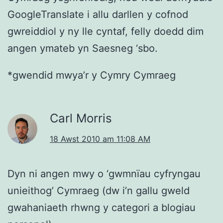
GoogleTranslate i allu darllen y cofnod
gwreiddiol y ny lle cyntaf, felly doedd dim
angen ymateb yn Saesneg ‘sbo.
*gwendid mwya’r y Cymry Cymraeg
Carl Morris
18 Awst 2010 am 11:08 AM
Dyn ni angen mwy o ‘gwmnïau cyfryngau
unieithog’ Cymraeg (dw i’n gallu gweld
gwahaniaeth rhwng y categori a blogiau