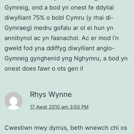
Gymreig, ond a bod yn onest fe ddyliai
diwylliant 75% o bobl Cymru (y rhai di-
Gymraeg) medru gofalu ar ol ei hun yn
annibynol ac yn fasnachol. Ac er mod i’n
gweld fod yna ddiffyg diwylliant anglo-
Gymreig gynghenid yng Nghymru, a bod yn
onest does fawr o ots gen i!
Rhys Wynne
17 Awst 2010 am 3:50 PM
Cwestiwn mwy dyrrus, beth wnewch chi os