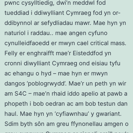
pwnc cysylltiedig, dwi’n meddwl fod
tueddiad i ddiwylliant Cymraeg fod yn or-
ddibynnol ar sefydliadau mawr. Mae hyn yn
naturiol i raddau.. mae angen cyfuno
cynulleidfaoedd er mwyn cael critical mass.
Felly er enghraifft mae’r Eisteddfod yn
cronni diwylliant Cymraeg ond eisiau tyfu
ac ehangu o hyd – mae hyn er mwyn
dangos ‘poblogrwydd’. Mae’r un peth yn wir
am S4C – mae’n rhaid iddo apelio at pawb a
phopeth i bob oedran ac am bob testun dan
haul. Mae hyn yn ‘cyfiawnhau’ y gwariant.
Sdim byth sôn am greu ffynonellau amgen o