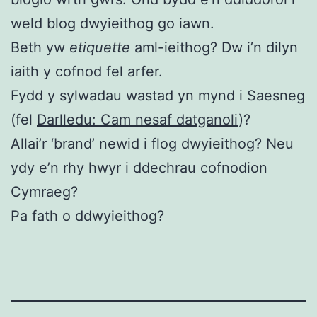
weld blog dwyieithog go iawn.
Beth yw
etiquette
aml-ieithog? Dw i’n dilyn
iaith y cofnod fel arfer.
Fydd y sylwadau wastad yn mynd i Saesneg
(fel
Darlledu: Cam nesaf datganoli
)?
Allai’r ‘brand’ newid i flog dwyieithog? Neu
ydy e’n rhy hwyr i ddechrau cofnodion
Cymraeg?
Pa fath o ddwyieithog?