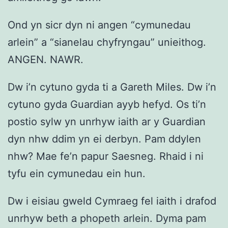
Ond yn sicr dyn ni angen “cymunedau
arlein” a “sianelau chyfryngau” unieithog.
ANGEN. NAWR.
Dw i’n cytuno gyda ti a Gareth Miles. Dw i’n
cytuno gyda Guardian ayyb hefyd. Os ti’n
postio sylw yn unrhyw iaith ar y Guardian
dyn nhw ddim yn ei derbyn. Pam ddylen
nhw? Mae fe’n papur Saesneg. Rhaid i ni
tyfu ein cymunedau ein hun.
Dw i eisiau gweld Cymraeg fel iaith i drafod
unrhyw beth a phopeth arlein. Dyma pam