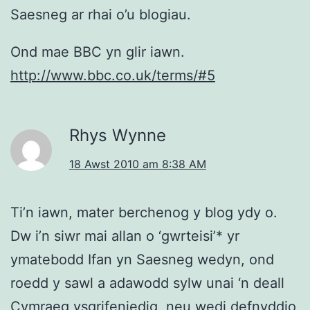
Saesneg ar rhai o’u blogiau.
Ond mae BBC yn glir iawn.
http://www.bbc.co.uk/terms/#5
Rhys Wynne
18 Awst 2010 am 8:38 AM
Ti’n iawn, mater berchenog y blog ydy o.
Dw i’n siwr mai allan o ‘gwrteisi’* yr
ymatebodd Ifan yn Saesneg wedyn, ond
roedd y sawl a adawodd sylw unai ‘n deall
Cymraeg ysgrifeniedig, neu wedi defnyddio