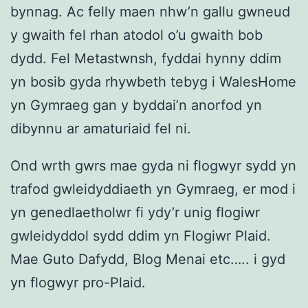
bynnag. Ac felly maen nhw’n gallu gwneud
y gwaith fel rhan atodol o’u gwaith bob
dydd. Fel Metastwnsh, fyddai hynny ddim
yn bosib gyda rhywbeth tebyg i WalesHome
yn Gymraeg gan y byddai’n anorfod yn
dibynnu ar amaturiaid fel ni.
Ond wrth gwrs mae gyda ni flogwyr sydd yn
trafod gwleidyddiaeth yn Gymraeg, er mod i
yn genedlaetholwr fi ydy’r unig flogiwr
gwleidyddol sydd ddim yn Flogiwr Plaid.
Mae Guto Dafydd, Blog Menai etc….. i gyd
yn flogwyr pro-Plaid.