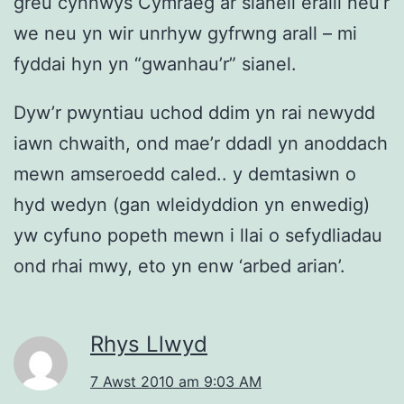
greu cynnwys Cymraeg ar sianeli eraill neu’r
we neu yn wir unrhyw gyfrwng arall – mi
fyddai hyn yn “gwanhau’r” sianel.
Dyw’r pwyntiau uchod ddim yn rai newydd
iawn chwaith, ond mae’r ddadl yn anoddach
mewn amseroedd caled.. y demtasiwn o
hyd wedyn (gan wleidyddion yn enwedig)
yw cyfuno popeth mewn i llai o sefydliadau
ond rhai mwy, eto yn enw ‘arbed arian’.
Rhys Llwyd
7 Awst 2010 am 9:03 AM