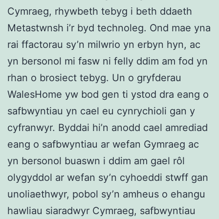
Cymraeg, rhywbeth tebyg i beth ddaeth
Metastwnsh i’r byd technoleg. Ond mae yna
rai ffactorau sy’n milwrio yn erbyn hyn, ac
yn bersonol mi fasw ni felly ddim am fod yn
rhan o brosiect tebyg. Un o gryfderau
WalesHome yw bod gen ti ystod dra eang o
safbwyntiau yn cael eu cynrychioli gan y
cyfranwyr. Byddai hi’n anodd cael amrediad
eang o safbwyntiau ar wefan Gymraeg ac
yn bersonol buaswn i ddim am gael rôl
olygyddol ar wefan sy’n cyhoeddi stwff gan
unoliaethwyr, pobol sy’n amheus o ehangu
hawliau siaradwyr Cymraeg, safbwyntiau