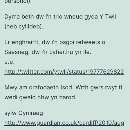
personol).
Dyma beth dw i’n trio wneud gyda Y Twll
(heb cyllideb).
Er enghraifft, dw i’n osgoi retweets o
Saesneg, dw i’n cyfieithu yn lle.
e.e.
http://twitter.com/ytwll/status/19777629822
Mwy am drafodaeth isod. Wrth gwrs rwyt ti
wedi gweld nhw yn barod.
sylw Cymraeg
http://www.guardian.co.uk/cardiff/2010/aug