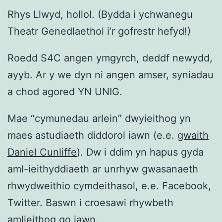
Rhys Llwyd, hollol. (Bydda i ychwanegu
Theatr Genedlaethol i’r gofrestr hefyd!)
Roedd S4C angen ymgyrch, deddf newydd,
ayyb. Ar y we dyn ni angen amser, syniadau
a chod agored YN UNIG.
Mae “cymunedau arlein” dwyieithog yn
maes astudiaeth diddorol iawn (e.e.
gwaith
Daniel Cunliffe
). Dw i ddim yn hapus gyda
aml-ieithyddiaeth ar unrhyw gwasanaeth
rhwydweithio cymdeithasol, e.e. Facebook,
Twitter. Baswn i croesawi rhywbeth
amlieithog go iawn.