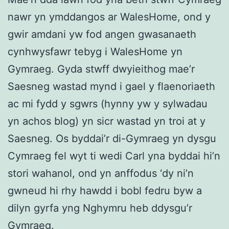
nawr yn ymddangos ar WalesHome, ond y
gwir amdani yw fod angen gwasanaeth
cynhwysfawr tebyg i WalesHome yn
Gymraeg. Gyda stwff dwyieithog mae’r
Saesneg wastad mynd i gael y flaenoriaeth
ac mi fydd y sgwrs (hynny yw y sylwadau
yn achos blog) yn sicr wastad yn troi at y
Saesneg. Os byddai’r di-Gymraeg yn dysgu
Cymraeg fel wyt ti wedi Carl yna byddai hi’n
stori wahanol, ond yn anffodus ‘dy ni’n
gwneud hi rhy hawdd i bobl fedru byw a
dilyn gyrfa yng Nghymru heb ddysgu’r
Gymraeg.