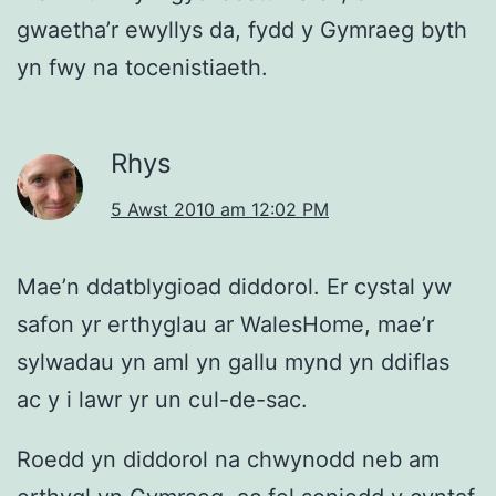
gwaetha’r ewyllys da, fydd y Gymraeg byth
yn fwy na tocenistiaeth.
Rhys
5 Awst 2010 am 12:02 PM
Mae’n ddatblygioad diddorol. Er cystal yw
safon yr erthyglau ar WalesHome, mae’r
sylwadau yn aml yn gallu mynd yn ddiflas
ac y i lawr yr un cul-de-sac.
Roedd yn diddorol na chwynodd neb am