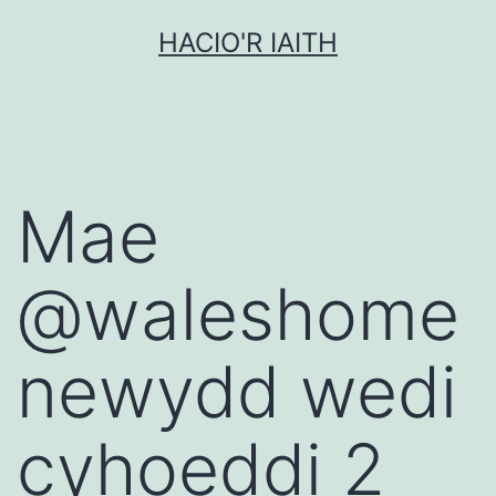
Mynd
HACIO'R IAITH
i'r
cynnwys
Mae
@waleshome
newydd wedi
cyhoeddi 2