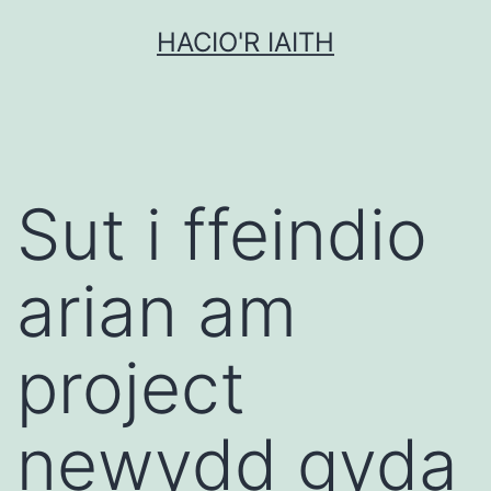
Mynd
HACIO'R IAITH
i'r
cynnwys
Sut i ffeindio
arian am
project
newydd gyda