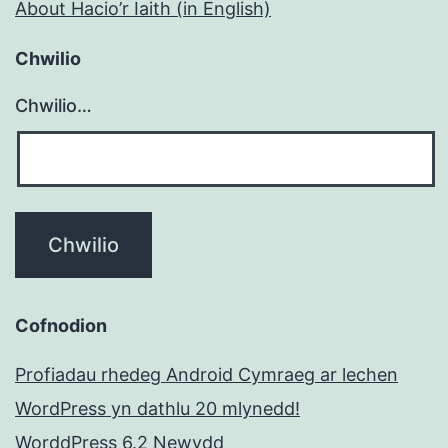
About Hacio’r Iaith (in English)
Chwilio
Chwilio…
Cofnodion
Profiadau rhedeg Android Cymraeg ar lechen
WordPress yn dathlu 20 mlynedd!
WorddPress 6.2 Newydd