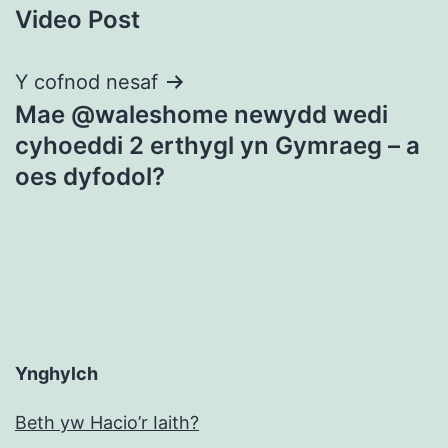
Video Post
cofnod
Y cofnod nesaf
Mae @waleshome newydd wedi
cyhoeddi 2 erthygl yn Gymraeg – a
oes dyfodol?
Ynghylch
Beth yw Hacio’r Iaith?