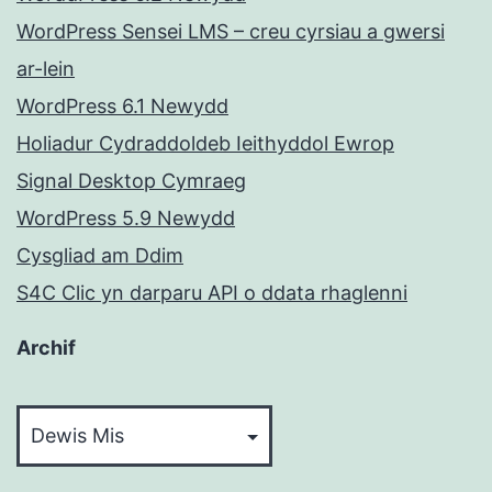
WordPress Sensei LMS – creu cyrsiau a gwersi
ar-lein
WordPress 6.1 Newydd
Holiadur Cydraddoldeb Ieithyddol Ewrop
Signal Desktop Cymraeg
WordPress 5.9 Newydd
Cysgliad am Ddim
S4C Clic yn darparu API o ddata rhaglenni
Archif
Archif