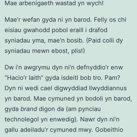
Mae arbenigaeth wastad yn wych!
Mae’r wefan gyda ni yn barod. Felly os chi
eisiau gwahodd pobol eraill i drafod
syniadau yma, mae’n bosib. (Paid colli dy
syniadau mewn ebost, plis!)
Dw i’n awgrymu dyn ni’n defnyddio’r enw
“Hacio’r Iaith” gyda isdeitl bob tro. Pam?
Dyn ni wedi cael digwyddiad llwyddiannus
yn barod. Mae cymuned yn bodoli yn barod,
gyda
brand
digon da (am pynciau
technolegol yn enwedig). Nawr dyn ni’n
gallu adeiladu’r cymuned mwy. Gobeithio