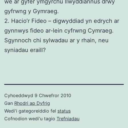
we ar gyfer ymgyrchu llwyddiannus drwy
gyfrwng y Gymraeg.
2. Hacio’r Fideo – digwyddiad yn edrych ar
gynnwys fideo ar-lein cyfrwng Cymraeg.
Sgynnoch chi sylwadau ar y rhain, neu
syniadau eraill?
Cyhoeddwyd
9 Chwefror 2010
Gan
Rhodri ap Dyfrig
Wedi'i gategoreiddio fel
status
Cofnodion wedi'u tagio
Trefniadau