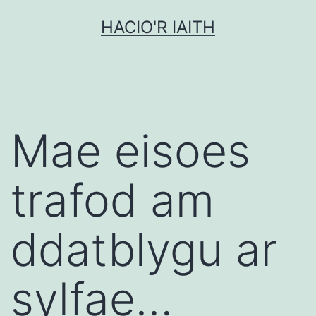
Mynd
HACIO'R IAITH
i'r
cynnwys
Mae eisoes
trafod am
ddatblygu ar
sylfae…