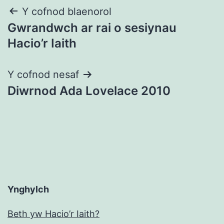
Llywio
Y cofnod blaenorol
Gwrandwch ar rai o sesiynau
cofnod
Hacio’r Iaith
Y cofnod nesaf
Diwrnod Ada Lovelace 2010
Ynghylch
Beth yw Hacio’r Iaith?