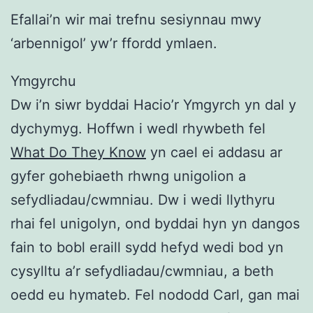
Efallai’n wir mai trefnu sesiynnau mwy
‘arbennigol’ yw’r ffordd ymlaen.
Ymgyrchu
Dw i’n siwr byddai Hacio’r Ymgyrch yn dal y
dychymyg. Hoffwn i wedl rhywbeth fel
What Do They Know
yn cael ei addasu ar
gyfer gohebiaeth rhwng unigolion a
sefydliadau/cwmniau. Dw i wedi llythyru
rhai fel unigolyn, ond byddai hyn yn dangos
fain to bobl eraill sydd hefyd wedi bod yn
cysylltu a’r sefydliadau/cwmniau, a beth
oedd eu hymateb. Fel nododd Carl, gan mai