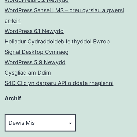
WordPress Sensei LMS – creu cyrsiau a gwersi
ar-lein
WordPress 6.1 Newydd
Holiadur Cydraddoldeb Ieithyddol Ewrop
Signal Desktop Cymraeg
WordPress 5.9 Newydd
Cysgliad am Ddim
S4C Clic yn darparu API o ddata rhaglenni
Archif
Archif