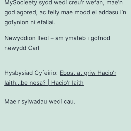
MySocieety sydd wedi creu’r wefan, mae’n
god agored, ac felly mae modd ei addasu i’n
gofynion ni efallai.
Newyddion lleol – am ymateb i gofnod
newydd Carl
Hysbysiad Cyfeirio:
Ebost at griw Hacio’r
Iaith…be nesa? | Hacio'r Iaith
Mae'r sylwadau wedi cau.