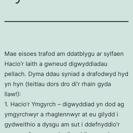
Mae eisoes trafod am ddatblygu ar sylfaen
Hacio’r Iaith a gwneud digwyddiadau
pellach. Dyma ddau syniad a drafodwyd hyd
yn hyn (teitlau dors dro di’r rhain gyda
llaw!):
1. Hacio’r Ymgyrch – digwyddiad yn dod ag
ymgyrchwyr a rhaglennwyr at eu gilydd i
gydweithio a dysgu am sut i ddefnyddio’r