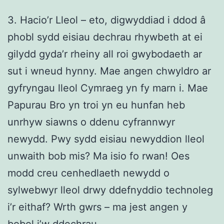
3. Hacio’r Lleol – eto, digwyddiad i ddod â
phobl sydd eisiau dechrau rhywbeth at ei
gilydd gyda’r rheiny all roi gwybodaeth ar
sut i wneud hynny. Mae angen chwyldro ar
gyfryngau lleol Cymraeg yn fy marn i. Mae
Papurau Bro yn troi yn eu hunfan heb
unrhyw siawns o ddenu cyfrannwyr
newydd. Pwy sydd eisiau newyddion lleol
unwaith bob mis? Ma isio fo rwan! Oes
modd creu cenhedlaeth newydd o
sylwebwyr lleol drwy ddefnyddio technoleg
i’r eithaf? Wrth gwrs – ma jest angen y
bobol i’w ddechrau…