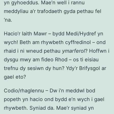
yn gyhoeddus. Mae’n well i rannu
meddyliau a’r trafodaeth gyda pethau fel
‘na.
Hacio’r Iaith Mawr – bydd Medi/Hydref yn
wych! Beth am rhywbeth cyffredinol – ond
rhaid i ni wneud pethau
ymarferol
? Hoffwn i
dysgu mwy am fideo Rhod – os ti eisiau
trefnu dy sesiwn dy hun? Ydy’r Brifysgol ar
gael eto?
Codio/rhaglennu – Dw i’n meddwl bod
popeth yn hacio ond bydd e’n wych i gael
rhywbeth. Syniad da. Mae’r syniad yn