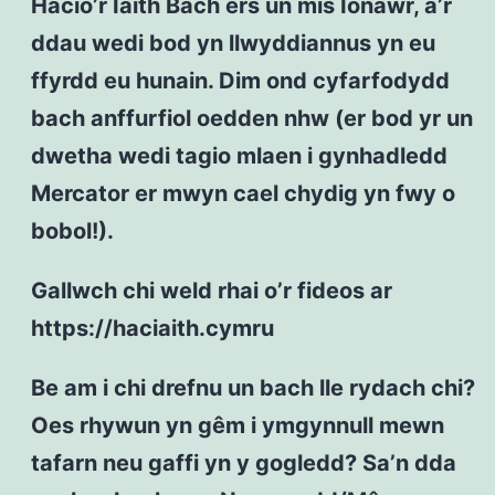
Hacio’r Iaith Bach ers un mis Ionawr, a’r
ddau wedi bod yn llwyddiannus yn eu
ffyrdd eu hunain. Dim ond cyfarfodydd
bach anffurfiol oedden nhw (er bod yr un
dwetha wedi tagio mlaen i gynhadledd
Mercator er mwyn cael chydig yn fwy o
bobol!).
Gallwch chi weld rhai o’r fideos ar
https://haciaith.cymru
Be am i chi drefnu un bach lle rydach chi?
Oes rhywun yn gêm i ymgynnull mewn
tafarn neu gaffi yn y gogledd? Sa’n dda