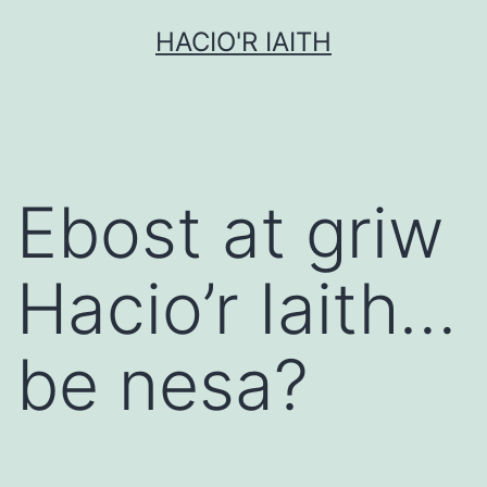
Mynd
HACIO'R IAITH
i'r
cynnwys
Ebost at griw
Hacio’r Iaith…
be nesa?