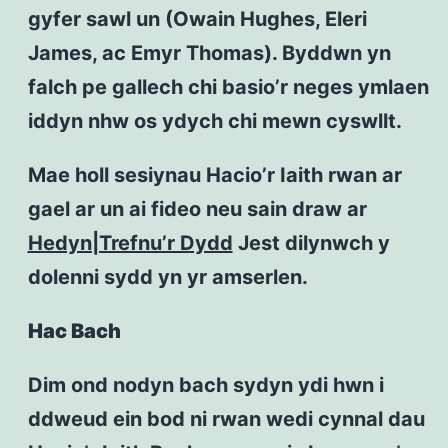
gyfer sawl un (Owain Hughes, Eleri
James, ac Emyr Thomas). Byddwn yn
falch pe gallech chi basio’r neges ymlaen
iddyn nhw os ydych chi mewn cyswllt.
Mae holl sesiynau Hacio’r Iaith rwan ar
gael ar un ai fideo neu sain draw ar
Hedyn|Trefnu’r Dydd
Jest dilynwch y
dolenni sydd yn yr amserlen.
Hac Bach
Dim ond nodyn bach sydyn ydi hwn i
ddweud ein bod ni rwan wedi cynnal dau