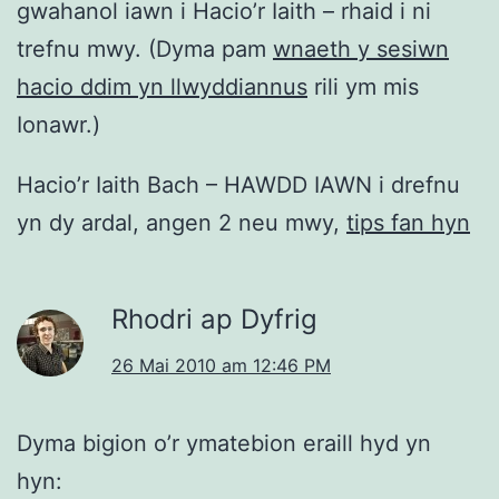
gwahanol iawn i Hacio’r Iaith – rhaid i ni
trefnu mwy. (Dyma pam
wnaeth y sesiwn
hacio ddim yn llwyddiannus
rili ym mis
Ionawr.)
Hacio’r Iaith Bach – HAWDD IAWN i drefnu
yn dy ardal, angen 2 neu mwy,
tips fan hyn
Rhodri ap Dyfrig
26 Mai 2010 am 12:46 PM
Dyma bigion o’r ymatebion eraill hyd yn
hyn: