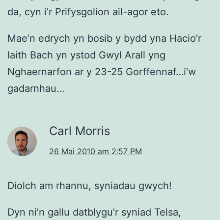
da, cyn i’r Prifysgolion ail-agor eto.
Mae’n edrych yn bosib y bydd yna Hacio’r
Iaith Bach yn ystod Gwyl Arall yng
Nghaernarfon ar y 23-25 Gorffennaf…i’w
gadarnhau…
Carl Morris
26 Mai 2010 am 2:57 PM
Diolch am rhannu, syniadau gwych!
Dyn ni’n gallu datblygu’r syniad Telsa,