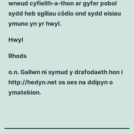
wneud cyfieith-a-thon ar gyfer pobol
sydd heb sgiliau côdio ond sydd eisiau
ymuno yn yr hwyl.
Hwyl
Rhods
o.n. Gallwn ni symud y drafodaeth hon i
http://hedyn.net os oes na ddipyn o
ymatebion.