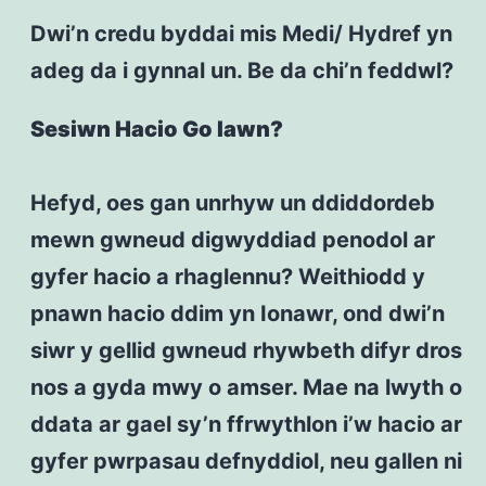
Dwi’n credu byddai mis Medi/ Hydref yn
adeg da i gynnal un. Be da chi’n feddwl?
Sesiwn Hacio Go Iawn?
Hefyd, oes gan unrhyw un ddiddordeb
mewn gwneud digwyddiad penodol ar
gyfer hacio a rhaglennu? Weithiodd y
pnawn hacio ddim yn Ionawr, ond dwi’n
siwr y gellid gwneud rhywbeth difyr dros
nos a gyda mwy o amser. Mae na lwyth o
ddata ar gael sy’n ffrwythlon i’w hacio ar
gyfer pwrpasau defnyddiol, neu gallen ni