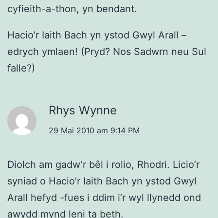
cyfieith-a-thon, yn bendant.
Hacio’r Iaith Bach yn ystod Gwyl Arall –
edrych ymlaen! (Pryd? Nos Sadwrn neu Sul
falle?)
Rhys Wynne
29 Mai 2010 am 9:14 PM
Diolch am gadw’r bêl i rolio, Rhodri. Licio’r
syniad o Hacio’r Iaith Bach yn ystod Gwyl
Arall hefyd -fues i ddim i’r wyl llynedd ond
awydd mynd leni ta beth.