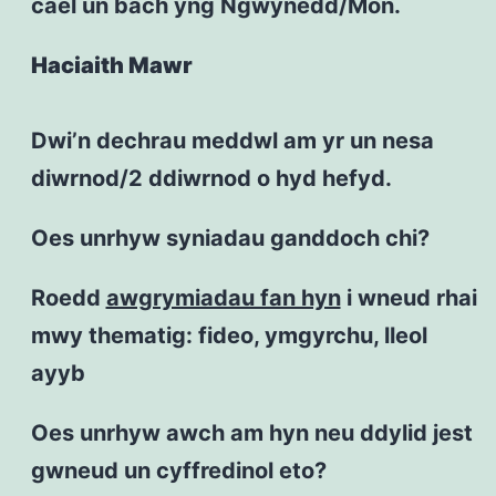
cael un bach yng Ngwynedd/Môn.
Haciaith Mawr
Dwi’n dechrau meddwl am yr un nesa
diwrnod/2 ddiwrnod o hyd hefyd.
Oes unrhyw syniadau ganddoch chi?
Roedd
awgrymiadau fan hyn
i wneud rhai
mwy thematig: fideo, ymgyrchu, lleol
ayyb
Oes unrhyw awch am hyn neu ddylid jest
gwneud un cyffredinol eto?