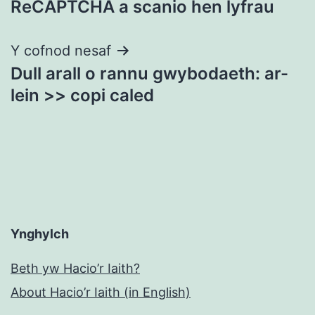
ReCAPTCHA a scanio hen lyfrau
cofnod
Y cofnod nesaf
Dull arall o rannu gwybodaeth: ar-
lein >> copi caled
Ynghylch
Beth yw Hacio’r Iaith?
About Hacio’r Iaith (in English)