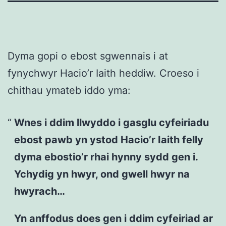
Dyma gopi o ebost sgwennais i at
fynychwyr Hacio’r Iaith heddiw. Croeso i
chithau ymateb iddo yma:
Wnes i ddim llwyddo i gasglu cyfeiriadu
ebost pawb yn ystod Hacio’r Iaith felly
dyma ebostio’r rhai hynny sydd gen i.
Ychydig yn hwyr, ond gwell hwyr na
hwyrach…
Yn anffodus does gen i ddim cyfeiriad ar