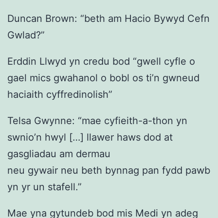
Duncan Brown: “beth am Hacio Bywyd Cefn
Gwlad?”
Erddin Llwyd yn credu bod “gwell cyfle o
gael mics gwahanol o bobl os ti’n gwneud
haciaith cyffredinolish”
Telsa Gwynne: “mae cyfieith-a-thon yn
swnio’n hwyl […] llawer haws dod at
gasgliadau am dermau
neu gywair neu beth bynnag pan fydd pawb
yn yr un stafell.”
Mae yna gytundeb bod mis Medi yn adeg