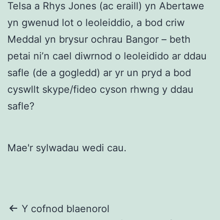
Telsa a Rhys Jones (ac eraill) yn Abertawe
yn gwenud lot o leoleiddio, a bod criw
Meddal yn brysur ochrau Bangor – beth
petai ni’n cael diwrnod o leoleidido ar ddau
safle (de a gogledd) ar yr un pryd a bod
cyswllt skype/fideo cyson rhwng y ddau
safle?
Mae'r sylwadau wedi cau.
Llywio
Y cofnod blaenorol