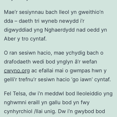
Mae’r sesiynnau bach lleol yn gweithio’n
dda – daeth tri wyneb newydd i’r
digwyddiad yng Nghaerdydd nad oedd yn
Aber y tro cyntaf.
O ran sesiwn hacio, mae ychydig bach o
drafodaeth wedi bod ynglyn â’r wefan
cwyno.org
ac efallai mai o gwmpas hwn y
gelli’r trefnu’r sesiwn hacio ‘go iawn’ cyntaf.
Fel Telsa, dw i’n meddwl bod lleoleiddio yng
nghwmni eraill yn gallu bod yn fwy
cynhyrchiol /llai unig. Dw i’n gwybod bod