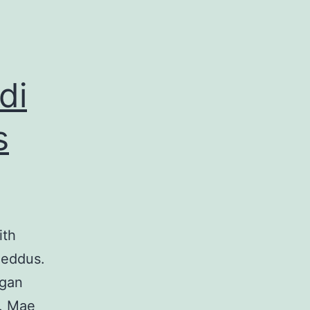
di
s
ith
oeddus.
 gan
d. Mae