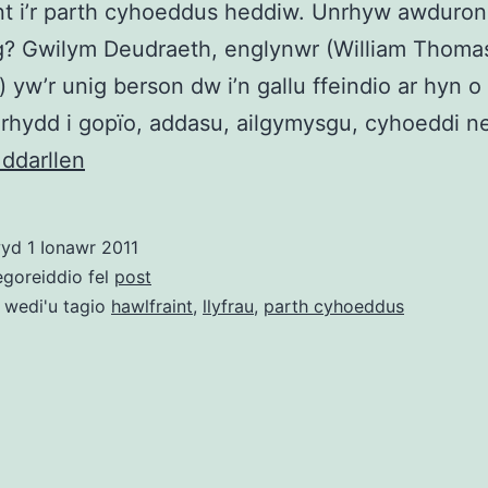
nt i’r parth cyhoeddus heddiw. Unrhyw awduron
? Gwilym Deudraeth, englynwr (William Thoma
 yw’r unig berson dw i’n gallu ffeindio ar hyn o
 rhydd i gopïo, addasu, ailgymysgu, cyhoeddi 
Llyfrau
 ddarllen
yn
y
wyd
1 Ionawr 2011
parth
egoreiddio fel
post
cyhoeddus
 wedi'u tagio
hawlfraint
,
llyfrau
,
parth cyhoeddus
heddiw:
Gwilym
Deudraeth,
F