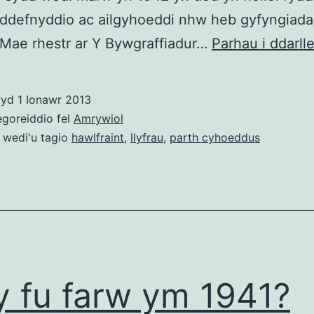
lddefnyddio ac ailgyhoeddi nhw heb gyfyngiad
 Mae rhestr ar Y Bywgraffiadur…
Parhau i ddarll
wyd
1 Ionawr 2013
egoreiddio fel
Amrywiol
 wedi'u tagio
hawlfraint
,
llyfrau
,
parth cyhoeddus
 fu farw ym 1941?