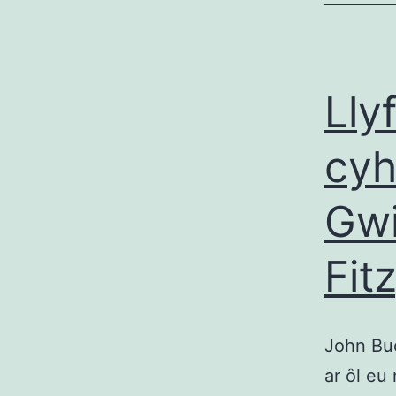
Lly
cyh
Gwi
Fit
John Buc
ar ôl eu