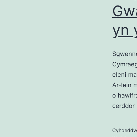
Gwa
yn 
Sgwenno
Cymraeg
eleni ma
Ar-lein 
o hawlfr
cerddor
Cyhoedd