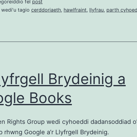
egoreiddio fel
post
19
 wedi'u tagio
cerddoriaeth
,
hawlfraint
,
llyfrau
,
parth cyhoe
Gw
cr
Cy
yn
y
pa
lyfrgell Brydeinig a
cy
gle Books
n Rights Group wedi cyhoeddi dadansoddiad o’
 rhwng Google a’r Llyfrgell Brydeinig.