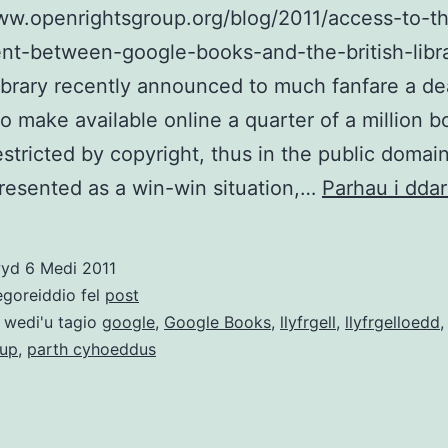
ww.openrightsgroup.org/blog/2011/access-to-t
nt-between-google-books-and-the-british-libr
Library recently announced to much fanfare a de
o make available online a quarter of a million 
estricted by copyright, thus in the public domai
presented as a win-win situation,…
Parhau i ddar
wyd
6 Medi 2011
egoreiddio fel
post
 wedi'u tagio
google
,
Google Books
,
llyfrgell
,
llyfrgelloedd
oup
,
parth cyhoeddus