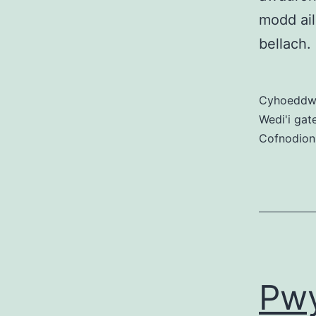
modd ai
bellach.
Cyhoedd
Wedi'i gat
Cofnodion
Pwy