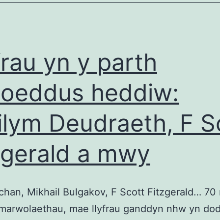
frau yn y parth
oeddus heddiw:
lym Deudraeth, F S
zgerald a mwy
han, Mikhail Bulgakov, F Scott Fitzgerald… 70
 marwolaethau, mae llyfrau ganddyn nhw yn do