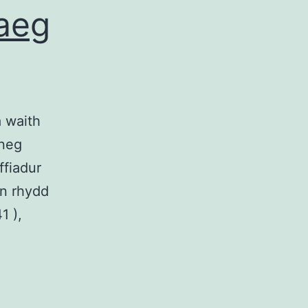
aeg
 waith
sneg
ffiadur
yn rhydd
1 ),
wy
rw
m