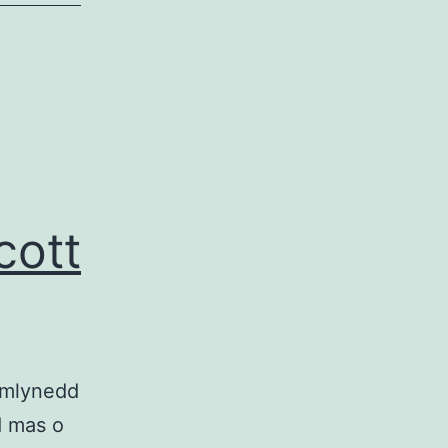
cott
 mlynedd
d mas o