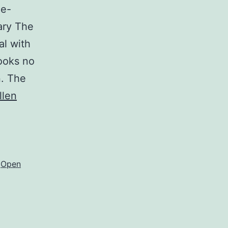
he-
ary The
al with
books no
n. The
Y
llen
Llyfrgell
Brydeinig
a
Google
,
Open
Books