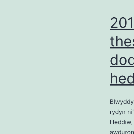
201
the
dod
he
Blwyddyn
rydyn ni
Heddiw, 
awduron