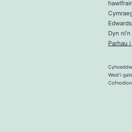
hawlfrai
Cymraeg
Edwards)
Dyn ni’n
Parhau i
Cyhoedd
Wedi'i gat
Cofnodion