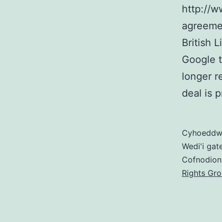
http://w
agreeme
British 
Google t
longer r
deal is 
Cyhoedd
Wedi'i gat
Cofnodion
Rights Gr