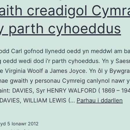
ith creadigol Cymr
y parth cyhoeddus
dd Carl gofnod llynedd oedd yn meddwl am ba
 oedd wedi dod i’r parth cyhoeddus. Yn y Sae
e Virginia Woolf a James Joyce. Yn ôl y Bywgra
mae gwaith y personau Cymreig canlynol nawr 
aint: DAVIES, Syr HENRY WALFORD ( 1869 – 194
P
 DAVIES, WILLIAM LEWIS (…
Parhau i ddarllen
fu
fa
wyd
5 Ionawr 2012
y