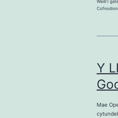
Wedi'i gat
Cofnodion
Y L
Goo
Mae Ope
cytundeb