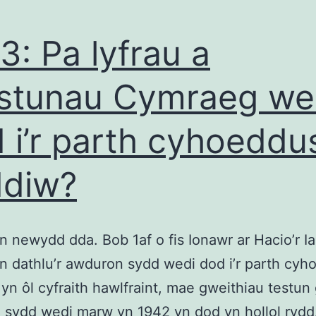
3: Pa lyfrau a
stunau Cymraeg we
 i’r parth cyhoeddu
ddiw?
 newydd dda. Bob 1af o fis Ionawr ar Hacio’r Ia
’n dathlu’r awduron sydd wedi dod i’r parth cyh
yn ôl cyfraith hawlfraint, mae gweithiau testun
 sydd wedi marw yn 1942 yn dod yn hollol ryd