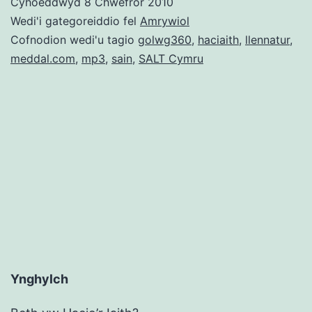
Cyhoeddwyd
8 Chwefror 2010
o
Wedi'i gategoreiddio fel
Amrywiol
sesiynau
Cofnodion wedi'u tagio
golwg360
,
haciaith
,
llennatur
,
meddal.com
,
mp3
,
sain
,
SALT Cymru
Hacio’r
Iaith
Ynghylch