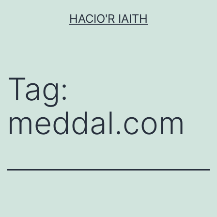
Mynd
HACIO'R IAITH
i'r
cynnwys
Tag:
meddal.com