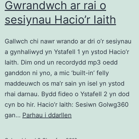
Gwrandwch ar rai o
sesiynau Hacio’r Iaith
Gallwch chi nawr wrando ar dri o’r sesiynau
a gynhaliwyd yn Ystafell 1 yn ystod Hacio’r
Iaith. Dim ond un recordydd mp3 oedd
ganddon ni yno, a mic ‘built-in’ felly
maddeuwch os ma’r sain yn isel yn ystod
rhai darnau. Bydd fideo o Ystafell 2 yn dod
cyn bo hir. Hacio’r Iaith: Sesiwn Golwg360
Gwrandwch
gan…
Parhau i ddarllen
ar
rai