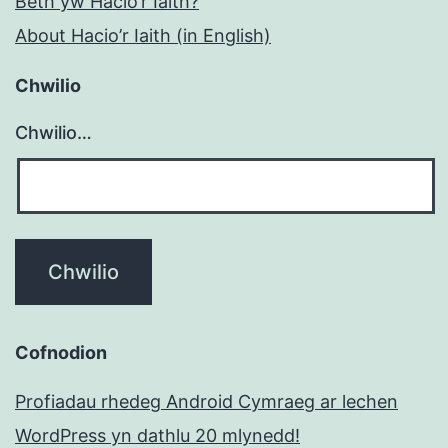
Beth yw Hacio’r Iaith?
About Hacio’r Iaith (in English)
Chwilio
Chwilio…
Cofnodion
Profiadau rhedeg Android Cymraeg ar lechen
WordPress yn dathlu 20 mlynedd!