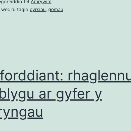
egoreiddio fel
Amrywiol
 wedi'u tagio
cyrsiau
,
gemau
forddiant: rhaglenn
blygu ar gyfer y
ryngau