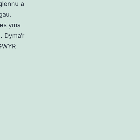
glennu a
gau.
aes yma
l. Dyma’r
YGWYR