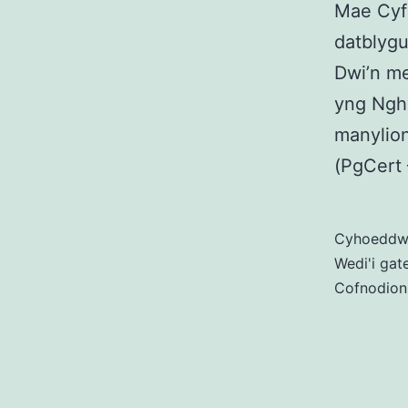
Mae Cyfl
datblygu
Dwi’n me
yng Nghy
manylio
(PgCert
Cyhoedd
Wedi'i gat
Cofnodion