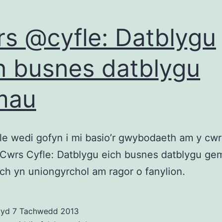
s @cyfle: Datblygu
h busnes datblygu
mau
e wedi gofyn i mi basio’r gwybodaeth am y cwr
 Cwrs Cyfle: Datblygu eich busnes datblygu ge
ch yn uniongyrchol am ragor o fanylion.
wyd
7 Tachwedd 2013