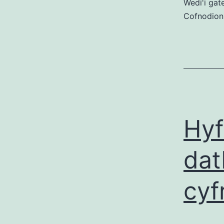
Wedi'i gat
Cofnodion
Hyf
dat
cyf