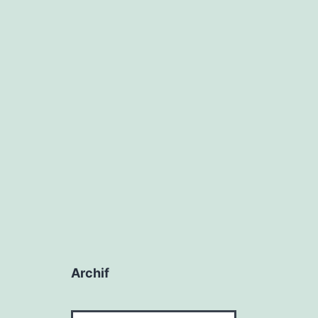
Archif
Archif