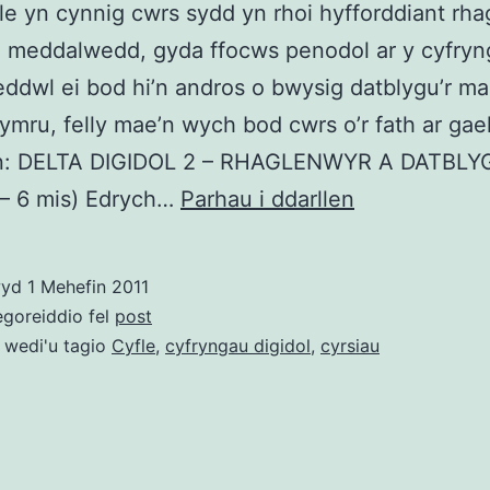
e yn cynnig cwrs sydd yn rhoi hyfforddiant rha
 meddalwedd, gyda ffocws penodol ar y cyfryn
ddwl ei bod hi’n andros o bwysig datblygu’r m
mru, felly mae’n wych bod cwrs o’r fath ar gae
n: DELTA DIGIDOL 2 – RHAGLENWYR A DATBL
Hyfforddiant:
 – 6 mis) Edrych…
Parhau i ddarllen
rhaglennu
a
wyd
1 Mehefin 2011
datblygu
egoreiddio fel
post
ar
 wedi'u tagio
Cyfle
,
cyfryngau digidol
,
cyrsiau
gyfer
y
cyfryngau