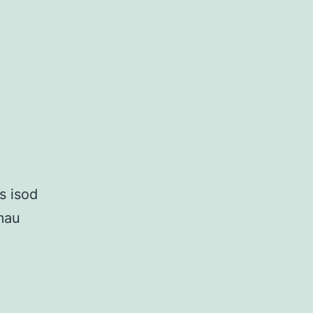
s isod
mau