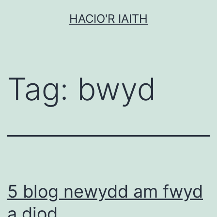
Mynd
HACIO'R IAITH
i'r
cynnwys
Tag:
bwyd
5 blog newydd am fwyd
a diod