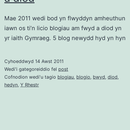
Mae 2011 wedi bod yn flwyddyn amheuthun
iawn os ti’n licio blogiau am fwyd a diod yn
yr iaith Gymraeg. 5 blog newydd hyd yn hyn
Cyhoeddwyd
14 Awst 2011
Wedi'i gategoreiddio fel
post
Cofnodion wedi'u tagio
blogiau
,
blogio
,
bwyd
,
diod
,
hedyn
,
Y Rhestr