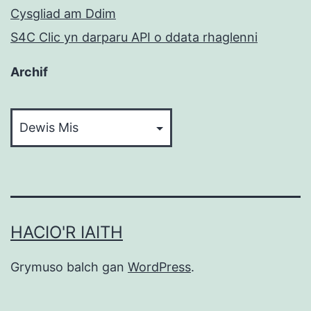
Cysgliad am Ddim
S4C Clic yn darparu API o ddata rhaglenni
Archif
Archif
HACIO'R IAITH
Grymuso balch gan
WordPress
.