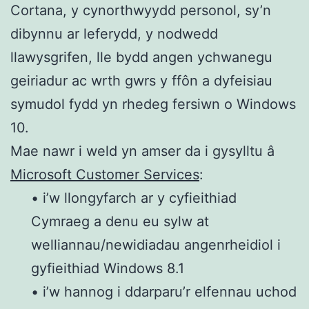
Cortana, y cynorthwyydd personol, sy’n
dibynnu ar leferydd, y nodwedd
llawysgrifen, lle bydd angen ychwanegu
geiriadur ac wrth gwrs y ffôn a dyfeisiau
symudol fydd yn rhedeg fersiwn o Windows
10.
Mae nawr i weld yn amser da i gysylltu â
Microsoft Customer Services
:
• i’w llongyfarch ar y cyfieithiad
Cymraeg a denu eu sylw at
welliannau/newidiadau angenrheidiol i
gyfieithiad Windows 8.1
• i’w hannog i ddarparu’r elfennau uchod