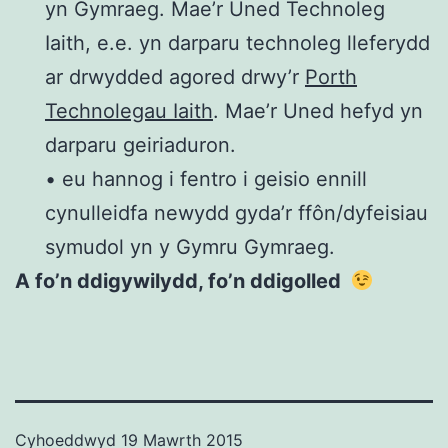
yn Gymraeg. Mae’r Uned Technoleg
Iaith, e.e. yn darparu technoleg lleferydd
ar drwydded agored drwy’r
Porth
Technolegau Iaith
. Mae’r Uned hefyd yn
darparu geiriaduron.
• eu hannog i fentro i geisio ennill
cynulleidfa newydd gyda’r ffôn/dyfeisiau
symudol yn y Gymru Gymraeg.
A fo’n ddigywilydd, fo’n ddigolled
Cyhoeddwyd
19 Mawrth 2015