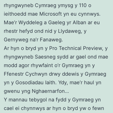
rhyngwyneb Cymraeg ymysg y 110 o
ieithoedd mae Microsoft yn eu cynnwys.
Mae’r Wyddeleg a Gaeleg yr Alban ar eu
rhestr hefyd ond nid y Llydaweg, y
Gernyweg na’r Fanaweg.
Ar hyn o bryd yn y Pro Technical Preview, y
rhyngwyneb Saesneg sydd ar gael ond mae
modd agor rhywfaint o’r Gymraeg yn y
Ffenestr Cychwyn drwy ddewis y Gymraeg
yn y Gosodiadau Iaith. Ydy, mae’r haul yn
gwenu yng Nghaernarfon…
Y mannau tebygol na fydd y Gymraeg yn
cael ei chynnwys ar hyn o bryd yw o fewn