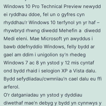
Windows 10 Pro Technical Preview newydd
ei ryddhau ddoe, fel un o gyfres cyn
rhyddhau’r Windows 10 terfynol yn yr haf –
rhywbryd rhwng diwedd Mehefin a diwedd
Medi eleni. Mae Microsoft yn awyddus i
bawb ddefnyddio Windows, felly bydd ar
gael am ddim i unigolion sy’n rhedeg
Windows 7 ac 8 yn ystod y 12 mis cyntaf
ond bydd rhaid i selogion XP a Vista dalu.
Bydd sefydliadau/cwmnïau’n cael dalu eu ffi
arferol.
O’r datganiadau yn ystod y dyddiau
diwethaf mae’n debyg y bydd yn cynnwys y