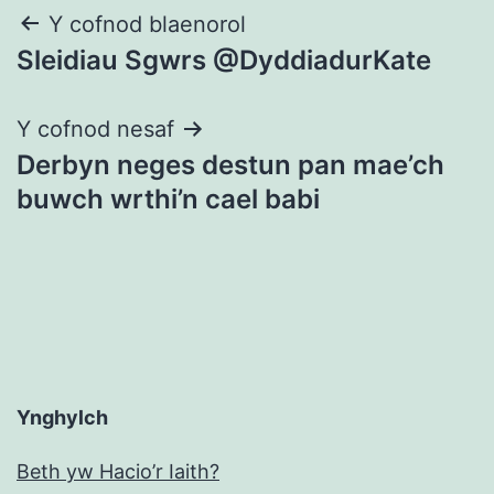
Llywio
Y cofnod blaenorol
Sleidiau Sgwrs @DyddiadurKate
cofnod
Y cofnod nesaf
Derbyn neges destun pan mae’ch
buwch wrthi’n cael babi
Ynghylch
Beth yw Hacio’r Iaith?