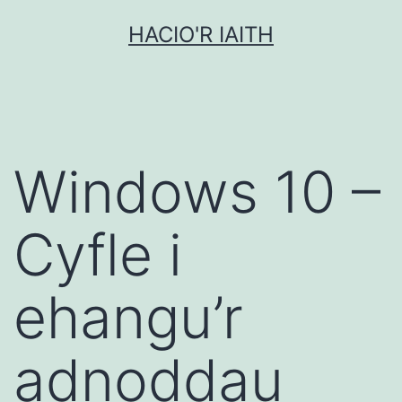
Mynd
HACIO'R IAITH
i'r
cynnwys
Windows 10 –
Cyfle i
ehangu’r
adnoddau