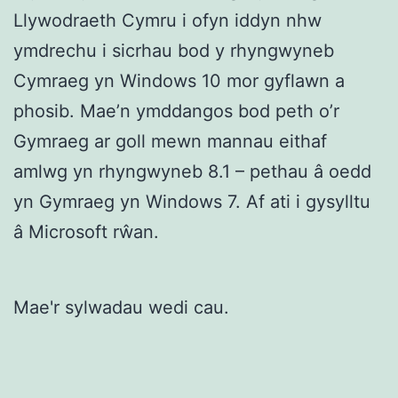
Llywodraeth Cymru i ofyn iddyn nhw
ymdrechu i sicrhau bod y rhyngwyneb
Cymraeg yn Windows 10 mor gyflawn a
phosib. Mae’n ymddangos bod peth o’r
Gymraeg ar goll mewn mannau eithaf
amlwg yn rhyngwyneb 8.1 – pethau â oedd
yn Gymraeg yn Windows 7. Af ati i gysylltu
â Microsoft rŵan.
Mae'r sylwadau wedi cau.