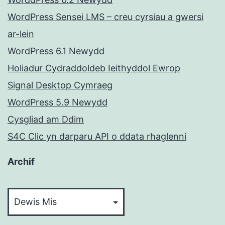
WordPress Sensei LMS – creu cyrsiau a gwersi
ar-lein
WordPress 6.1 Newydd
Holiadur Cydraddoldeb Ieithyddol Ewrop
Signal Desktop Cymraeg
WordPress 5.9 Newydd
Cysgliad am Ddim
S4C Clic yn darparu API o ddata rhaglenni
Archif
Archif