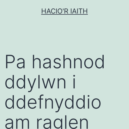
Mynd
HACIO'R IAITH
i'r
cynnwys
Pa hashnod
ddylwn i
ddefnyddio
am raglen