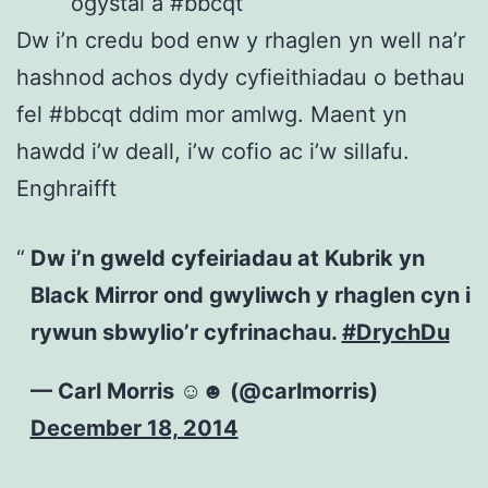
ogystal â #bbcqt
Dw i’n credu bod enw y rhaglen yn well na’r
hashnod achos dydy cyfieithiadau o bethau
fel #bbcqt ddim mor amlwg. Maent yn
hawdd i’w deall, i’w cofio ac i’w sillafu.
Enghraifft
Dw i’n gweld cyfeiriadau at Kubrik yn
Black Mirror ond gwyliwch y rhaglen cyn i
rywun sbwylio’r cyfrinachau.
#DrychDu
— Carl Morris ☺☻ (@carlmorris)
December 18, 2014