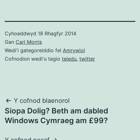
Cyhoeddwyd
18 Rhagfyr 2014
Gan
Carl Morris
Wedi'i gategoreiddio fel
Amrywiol
Cofnodion wedi'u tagio
teledu
,
twitter
Llywio
Y cofnod blaenorol
Siopa Dolig? Beth am dabled
cofnod
Windows Cymraeg am £99?
Y cofnod nesaf