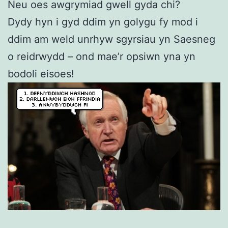
Neu oes awgrymiad gwell gyda chi?
Dydy hyn i gyd ddim yn golygu fy mod i
ddim am weld unrhyw sgyrsiau yn Saesneg
o reidrwydd – ond mae’r opsiwn yna yn
bodoli eisoes!