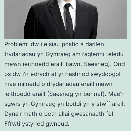
Problem: dw i eisiau postio a darllen
trydariadau yn Gymraeg am raglenni teledu
mewn ieithoedd eraill (iawn, Saesneg). Ond
os dw i’n edrych at yr hashnod swyddogol
mae miloedd o drydariadau eraill mewn
ieithoedd eraill (Saesneg yn bennaf). Mae’r
sgwrs yn Gymraeg yn boddi yn y stwff arall.
Dyna’r math o beth allai gwasanaeth fel
Ffrwti ystyried gwneud.