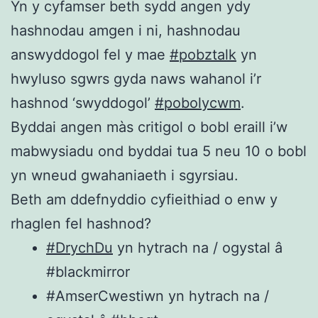
Yn y cyfamser beth sydd angen ydy
hashnodau amgen i ni, hashnodau
answyddogol fel y mae
#pobztalk
yn
hwyluso sgwrs gyda naws wahanol i’r
hashnod ‘swyddogol’
#pobolycwm
.
Byddai angen màs critigol o bobl eraill i’w
mabwysiadu ond byddai tua 5 neu 10 o bobl
yn wneud gwahaniaeth i sgyrsiau.
Beth am ddefnyddio cyfieithiad o enw y
rhaglen fel hashnod?
#DrychDu
yn hytrach na / ogystal â
#blackmirror
#AmserCwestiwn yn hytrach na /