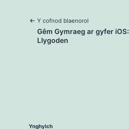
Llywio
Y cofnod blaenorol
Gêm Gymraeg ar gyfer iOS:
cofnod
Llygoden
Ynghylch