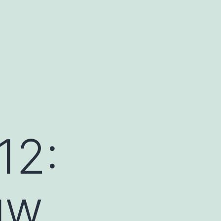
12:
uw