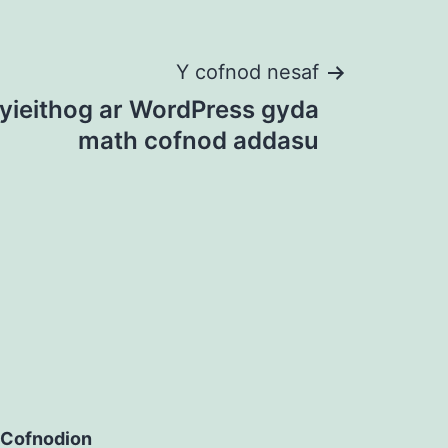
Y cofnod nesaf
ieithog ar WordPress gyda
math cofnod addasu
Cofnodion