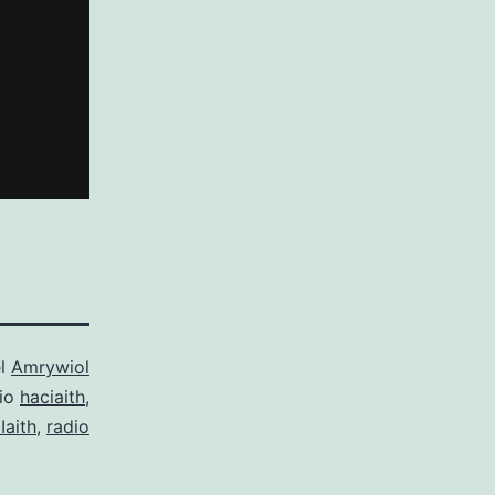
el
Amrywiol
gio
haciaith
,
Iaith
,
radio