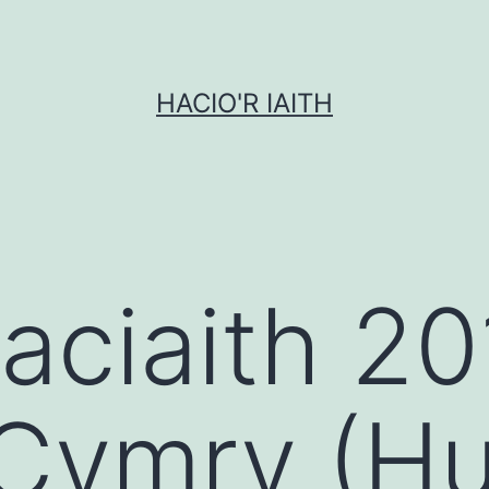
HACIO'R IAITH
aciaith 20
 Cymry (H