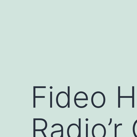
Mynd
i'r
cynnwys
Fideo H
Radio’r