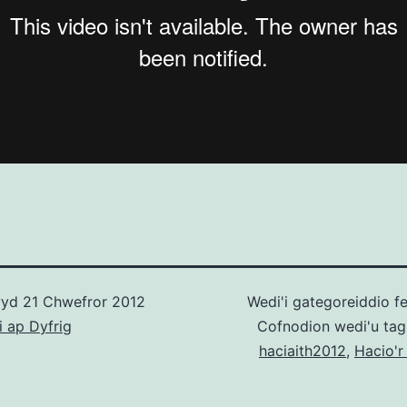
wyd
21 Chwefror 2012
Wedi'i gategoreiddio f
i ap Dyfrig
Cofnodion wedi'u ta
haciaith2012
,
Hacio'r 