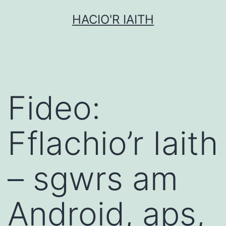
Mynd
HACIO'R IAITH
i'r
cynnwys
Fideo:
Fflachio’r Iaith
– sgwrs am
Android, aps,