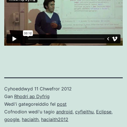
Cyhoeddwyd
11 Chwefror 2012
Gan
Rhodri ap Dyfrig
Wedi'i gategoreiddio fel
post
Cofnodion wedi'u tagio
android
,
cyfieithu
,
Eclipse
,
google
,
haciaith
,
haciaith2012