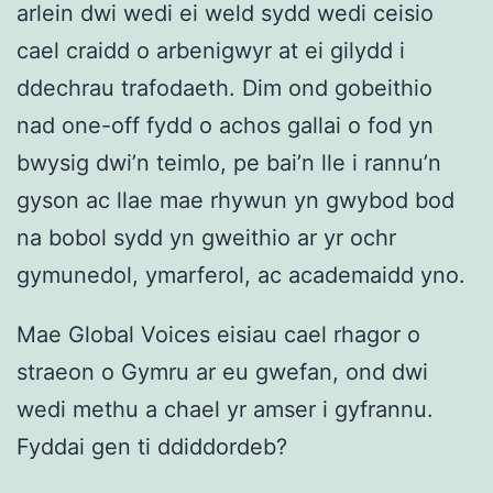
arlein dwi wedi ei weld sydd wedi ceisio
cael craidd o arbenigwyr at ei gilydd i
ddechrau trafodaeth. Dim ond gobeithio
nad one-off fydd o achos gallai o fod yn
bwysig dwi’n teimlo, pe bai’n lle i rannu’n
gyson ac llae mae rhywun yn gwybod bod
na bobol sydd yn gweithio ar yr ochr
gymunedol, ymarferol, ac academaidd yno.
Mae Global Voices eisiau cael rhagor o
straeon o Gymru ar eu gwefan, ond dwi
wedi methu a chael yr amser i gyfrannu.
Fyddai gen ti ddiddordeb?