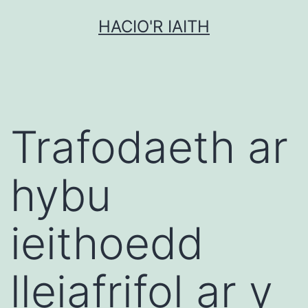
Mynd
HACIO'R IAITH
i'r
cynnwys
Trafodaeth ar
hybu
ieithoedd
lleiafrifol ar y