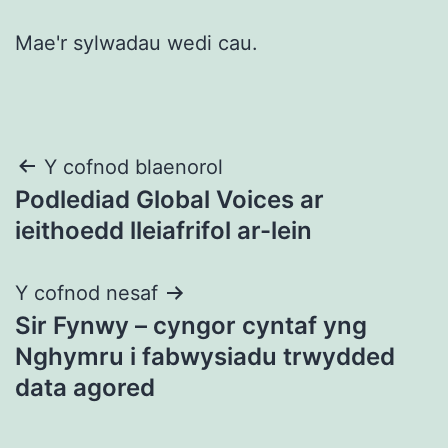
Mae'r sylwadau wedi cau.
Llywio
Y cofnod blaenorol
Podlediad Global Voices ar
cofnod
ieithoedd lleiafrifol ar-lein
Y cofnod nesaf
Sir Fynwy – cyngor cyntaf yng
Nghymru i fabwysiadu trwydded
data agored