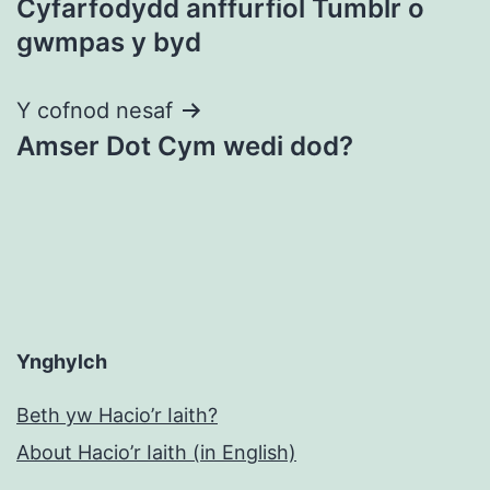
Cyfarfodydd anffurfiol Tumblr o
cofnod
gwmpas y byd
Y cofnod nesaf
Amser Dot Cym wedi dod?
Ynghylch
Beth yw Hacio’r Iaith?
About Hacio’r Iaith (in English)