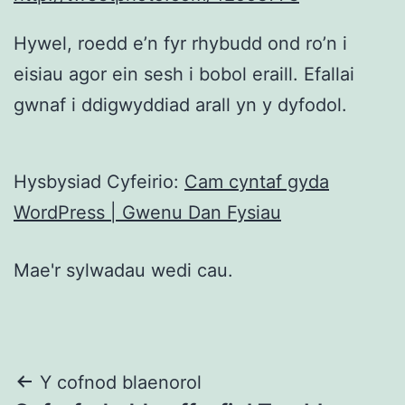
Hywel, roedd e’n fyr rhybudd ond ro’n i
eisiau agor ein sesh i bobol eraill. Efallai
gwnaf i ddigwyddiad arall yn y dyfodol.
Hysbysiad Cyfeirio:
Cam cyntaf gyda
WordPress | Gwenu Dan Fysiau
Mae'r sylwadau wedi cau.
Llywio
Y cofnod blaenorol