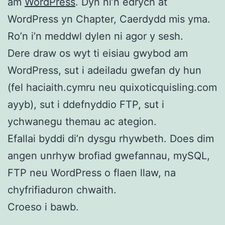
am
WordPress
. Dyn ni’n edrych at
WordPress yn Chapter, Caerdydd mis yma.
Ro’n i’n meddwl dylen ni agor y sesh.
Dere draw os wyt ti eisiau gwybod am
WordPress, sut i adeiladu gwefan dy hun
(fel haciaith.cymru neu quixoticquisling.com
ayyb), sut i ddefnyddio FTP, sut i
ychwanegu themau ac ategion.
Efallai byddi di’n dysgu rhywbeth. Does dim
angen unrhyw brofiad gwefannau, mySQL,
FTP neu WordPress o flaen llaw, na
chyfrifiaduron chwaith.
Croeso i bawb.