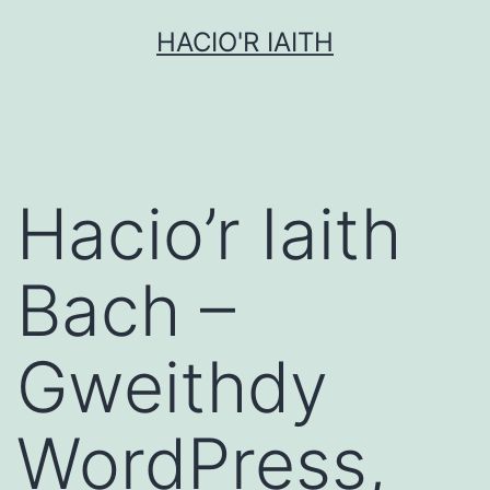
Mynd
HACIO'R IAITH
i'r
cynnwys
Hacio’r Iaith
Bach –
Gweithdy
WordPress,