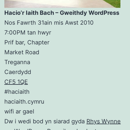
Hacio’r Iaith Bach – Gweithdy WordPress
Nos Fawrth 31ain mis Awst 2010
7:00PM tan hwyr
Prif bar, Chapter
Market Road
Treganna
Caerdydd
CF5 1QE
#haciaith
haciaith.cymru
wifi ar gael
Dw i wedi bod yn siarad gyda
Rhys Wynne