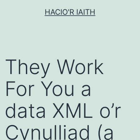
Mynd
HACIO'R IAITH
i'r
cynnwys
They Work
For You a
data XML o’r
Cynulliad (a