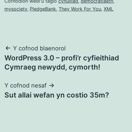
Cofnodion wedi'u tagio
cynulliad
,
democratiaeth
,
mysociety
,
PledgeBank
,
They Work For You
,
XML
Llywio
Y cofnod blaenorol
WordPress 3.0 – profi’r cyfieithiad
cofnod
Cymraeg newydd, cymorth!
Y cofnod nesaf
Sut allai wefan yn costio 35m?