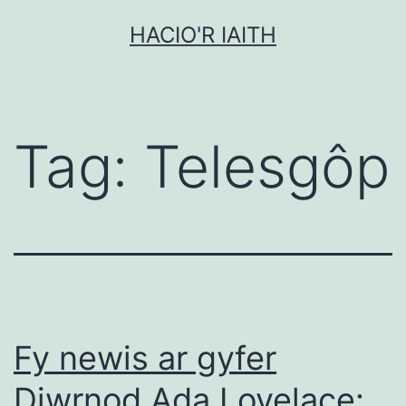
Mynd
HACIO'R IAITH
i'r
cynnwys
Tag:
Telesgôp
Fy newis ar gyfer
Diwrnod Ada Lovelace: