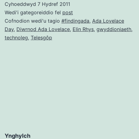
Cyhoeddwyd
7 Hydref 2011
gyfer
Wedi'i gategoreiddio fel
post
Diwrnod
Cofnodion wedi'u tagio
#findingada
,
Ada Lovelace
Day
,
Diwrnod Ada Lovelace
,
Elin Rhys
,
gwyddioniaeth
,
Ada
technoleg
,
Telesgôp
Lovelace:
Elin
Rhys
Ynghylch