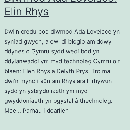
Elin Rhys
Dwi’n credu bod diwrnod Ada Lovelace yn
syniad gwych, a dwi di blogio am ddwy
ddynes o Gymru sydd wedi bod yn
ddylanwadol ym myd technoleg Cymru o’r
blaen: Elen Rhys a Delyth Prys. Tro ma
dwi’n mynd i sôn am Rhys arall; rhywun
sydd yn ysbrydoliaeth ym myd
gwyddoniaeth yn ogystal â thechnoleg.
Fy
Mae…
Parhau i ddarllen
newis
ar