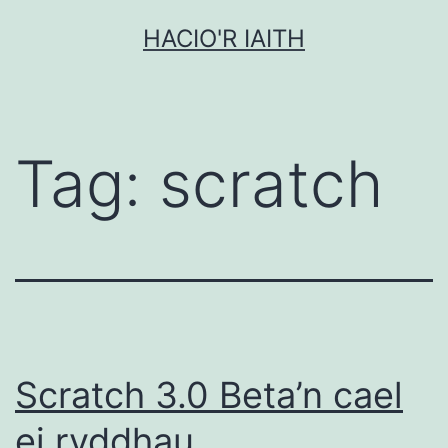
Mynd
HACIO'R IAITH
i'r
cynnwys
Tag:
scratch
Scratch 3.0 Beta’n cael
ei ryddhau…