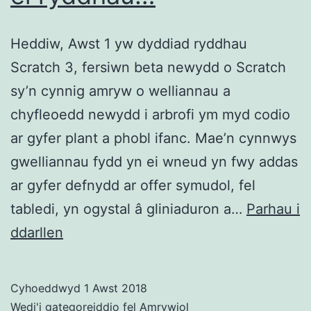
Heddiw, Awst 1 yw dyddiad ryddhau
Scratch 3, fersiwn beta newydd o Scratch
sy’n cynnig amryw o welliannau a
chyfleoedd newydd i arbrofi ym myd codio
ar gyfer plant a phobl ifanc. Mae’n cynnwys
gwelliannau fydd yn ei wneud yn fwy addas
ar gyfer defnydd ar offer symudol, fel
tabledi, yn ogystal â gliniaduron a…
Parhau i
Scratch
ddarllen
3.0
Beta’n
Cyhoeddwyd
1 Awst 2018
cael
Wedi'i gategoreiddio fel
Amrywiol