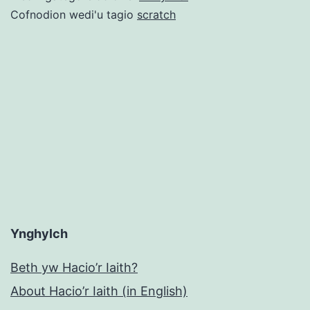
ei
Cofnodion wedi'u tagio
scratch
ryddhau…
Ynghylch
Beth yw Hacio’r Iaith?
About Hacio’r Iaith (in English)