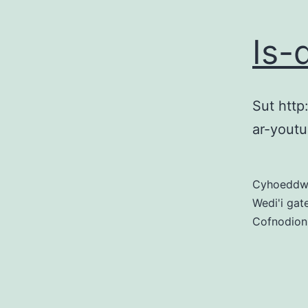
Is-
Sut http
ar-youtu
Cyhoedd
Wedi'i gat
Cofnodion