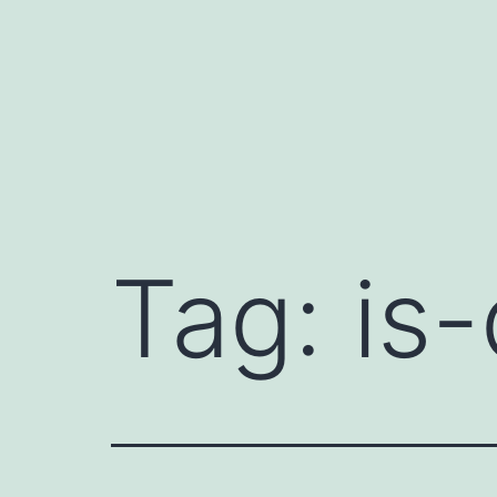
Mynd
i'r
cynnwys
Tag:
is-