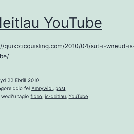
deitlau YouTube
://quixoticquisling.com/2010/04/sut-i-wneud-is
be/
wyd
22 Ebrill 2010
egoreiddio fel
Amrywiol
,
post
 wedi'u tagio
fideo
,
is-deitlau
,
YouTube