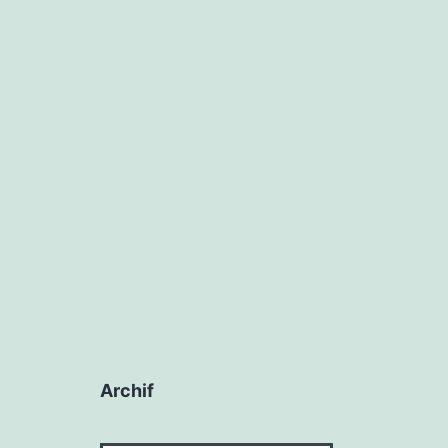
Archif
Archif