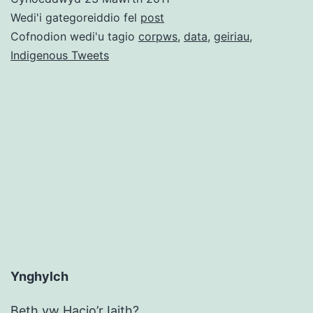
o
Wedi'i gategoreiddio fel
post
eiriau
Cofnodion wedi'u tagio
corpws
,
data
,
geiriau
,
Indigenous Tweets
Cymraeg
(1,600,000
gair)
Ynghylch
Beth yw Hacio’r Iaith?