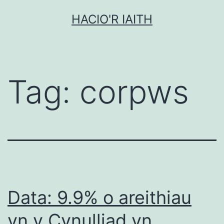
Mynd
HACIO'R IAITH
i'r
cynnwys
Tag:
corpws
Data: 9.9% o areithiau
yn y Cynulliad yn