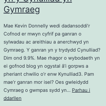
Gymraeg
Mae Kevin Donnelly wedi dadansoddi’r
Cofnod er mwyn cyfrif pa ganran o
sylwadau ac areithiau a anerchwyd yn
Gymraeg. Y ganran yn y trydydd Cynulliad?
Dim ond 9.9%. Mae rhagor o wybodaeth yn
ei gofnod blog yn ogystal â’i gorpws a
pheriant chwilio o’r enw Kynulliad3. Pam
mae’r ganran mor isel? Oes gwleidydd
Cymraeg o gwmpas sydd yn…
Parhau i
Data:
ddarllen
9.9%