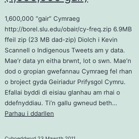
1,600,000 “gair” Cymraeg
http://borel.slu.edu/obair/cy-freq.zip 6.9MB
ffeil zip (23 MB dad-zip) Diolch i Kevin
Scannell o Indigenous Tweets am y data.
Mae’r data yn eitha brwnt, lot o swn. Mae’n
dod o gropian gwefannau Cymraeg fel rhan
o broject gyda Geiriadur Prifysgol Cymru.
Efallai byddi di eisiau glanhau am rhai o
ddefnyddiau. Ti’n gallu gwneud beth…
DATA:
Parhau i ddarllen
corpws/rhestr
fawr
Cyhoeddwyd
23 Mawrth 2011