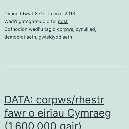
o
Cyhoeddwyd
8 Gorffennaf 2013
areithiau
Wedi'i gategoreiddio fel
post
yn
Cofnodion wedi'u tagio
corpws
,
cynulliad
,
democratiaeth
,
gwleidyddiaeth
y
Cynulliad
yn
Gymraeg
DATA: corpws/rhestr
fawr o eiriau Cymraeg
(1,600,000 gair)