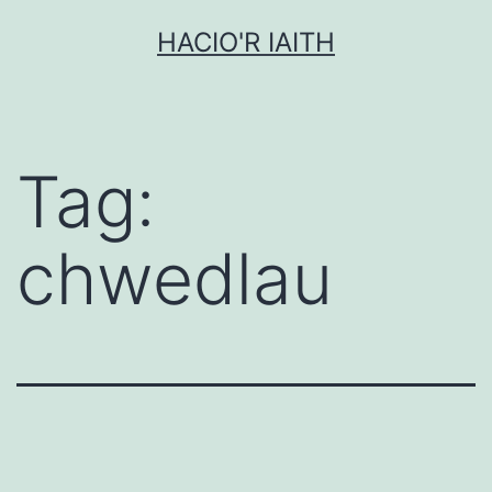
Mynd
HACIO'R IAITH
i'r
cynnwys
Tag:
chwedlau