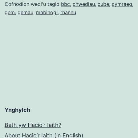
Cofnodion wedi'u tagio
bbc
,
chwedlau
,
cube
,
cymraeg
,
gem
,
gemau
,
mabinogi
,
rhannu
Ynghylch
Beth yw Hacio’r Iaith?
About Hacio’r Iaith (in English)