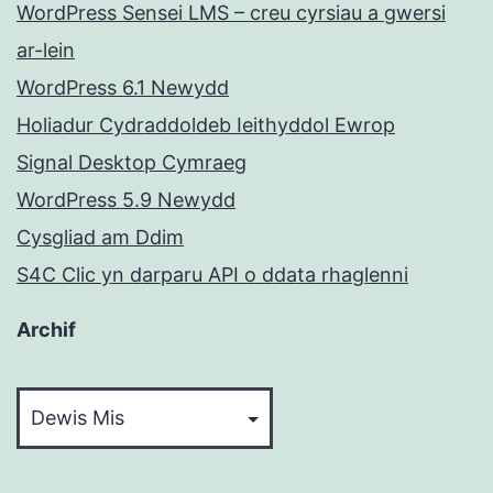
WordPress Sensei LMS – creu cyrsiau a gwersi
ar-lein
WordPress 6.1 Newydd
Holiadur Cydraddoldeb Ieithyddol Ewrop
Signal Desktop Cymraeg
WordPress 5.9 Newydd
Cysgliad am Ddim
S4C Clic yn darparu API o ddata rhaglenni
Archif
Archif