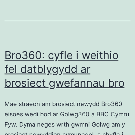
Bro360: cyfle i weithio
fel datblygydd ar
brosiect gwefannau bro
Mae straeon am brosiect newydd Bro360
eisoes wedi bod ar Golwg360 a BBC Cymru
Fyw. Dyma neges wrth gwmni Golwg am y
prosiect newyddion cymunedol, a chyfle i