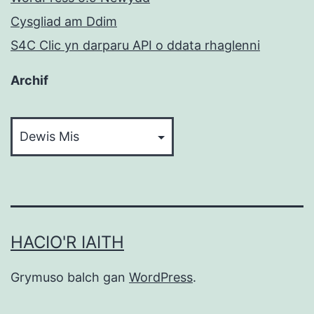
Cysgliad am Ddim
S4C Clic yn darparu API o ddata rhaglenni
Archif
Archif
HACIO'R IAITH
Grymuso balch gan
WordPress
.