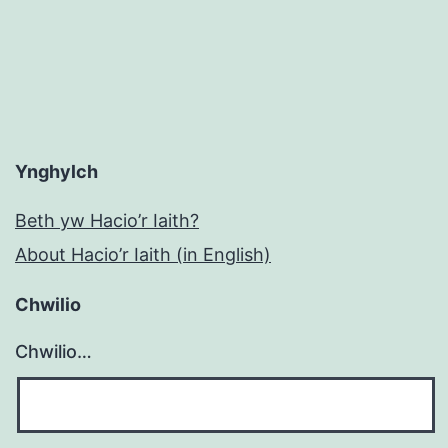
br
Ynghylch
Beth yw Hacio’r Iaith?
About Hacio’r Iaith (in English)
Chwilio
Chwilio…