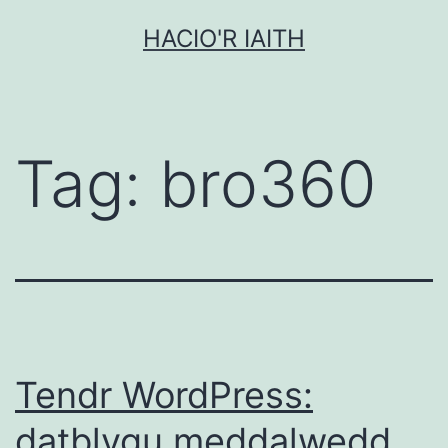
Mynd
HACIO'R IAITH
i'r
cynnwys
Tag:
bro360
Tendr WordPress:
datblygu meddalwedd