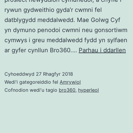
rywun gydweithio gyda’r cwmni fel
datblygydd meddalwedd. Mae Golwg Cyf
yn dymuno penodoi cwmni neu gonsortiwm
cymwys i greu meddalwedd fydd yn sylfaen
Br
ar gyfer cynllun Bro360.…
Parhau i ddarllen
cy
i
Cyhoeddwyd
27 Rhagfyr 2018
we
Wedi'i gategoreiddio fel
Amrywiol
fel
Cofnodion wedi'u tagio
bro360
,
hyperleol
da
ar
br
gw