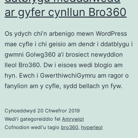
ar gyfer cynllun Bro360
Os ydych chi’n arbenigo mewn WordPress
mae cyfle i chi geisio am dendr i ddatblygu i
gwmni Golwg360 a’i brosiect newyddion
lleol Bro360. Dw i eisoes wedi blogio am
hyn. Ewch i GwerthiwchiGymru am ragor o
fanylion am y cyfle, sydd bellach yn fyw.
Cyhoeddwyd
20 Chwefror 2019
Wedi'i gategoreiddio fel
Amrywiol
Cofnodion wedi'u tagio
bro360
,
hyperleol