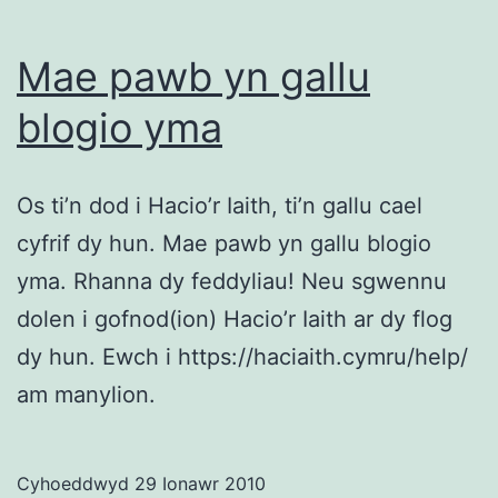
Mae pawb yn gallu
blogio yma
Os ti’n dod i Hacio’r Iaith, ti’n gallu cael
cyfrif dy hun. Mae pawb yn gallu blogio
yma. Rhanna dy feddyliau! Neu sgwennu
dolen i gofnod(ion) Hacio’r Iaith ar dy flog
dy hun. Ewch i https://haciaith.cymru/help/
am manylion.
Cyhoeddwyd
29 Ionawr 2010