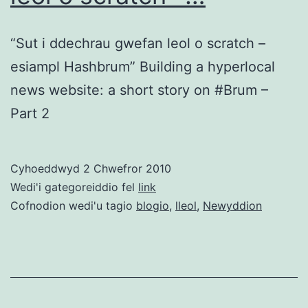
“Sut i ddechrau gwefan leol o scratch –
esiampl Hashbrum” Building a hyperlocal
news website: a short story on #Brum –
Part 2
Cyhoeddwyd
2 Chwefror 2010
Wedi'i gategoreiddio fel
link
Cofnodion wedi'u tagio
blogio
,
lleol
,
Newyddion