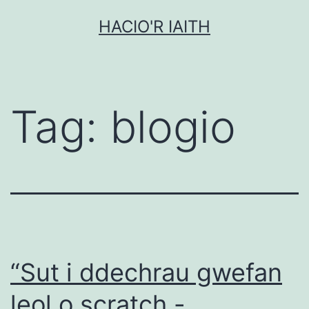
Mynd
HACIO'R IAITH
i'r
cynnwys
Tag:
blogio
“Sut i ddechrau gwefan
leol o scratch -…