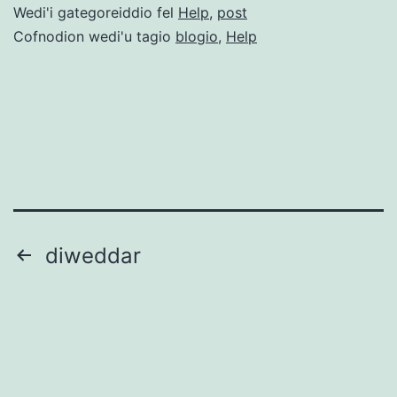
Wedi'i gategoreiddio fel
Help
,
post
Cofnodion wedi'u tagio
blogio
,
Help
Tudaleniad
diweddar
cofnodion